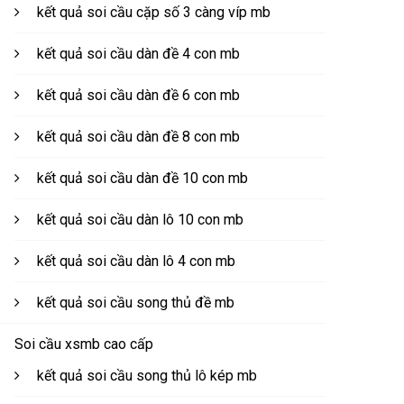
kết quả soi cầu cặp số 3 càng víp mb
kết quả soi cầu dàn đề 4 con mb
kết quả soi cầu dàn đề 6 con mb
kết quả soi cầu dàn đề 8 con mb
kết quả soi cầu dàn đề 10 con mb
kết quả soi cầu dàn lô 10 con mb
kết quả soi cầu dàn lô 4 con mb
kết quả soi cầu song thủ đề mb
Soi cầu xsmb cao cấp
kết quả soi cầu song thủ lô kép mb