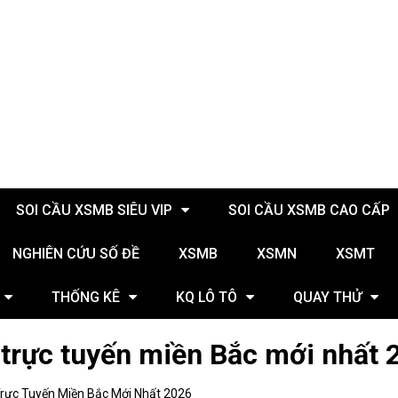
SOI CẦU XSMB SIÊU VIP
SOI CẦU XSMB CAO CẤP
NGHIÊN CỨU SỐ ĐỀ
XSMB
XSMN
XSMT
THỐNG KÊ
KQ LÔ TÔ
QUAY THỬ
 trực tuyến miền Bắc mới nhất 
Trực Tuyến Miền Bắc Mới Nhất 2026