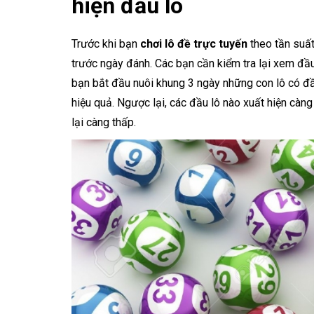
hiện đầu lô
Trước khi bạn
chơi lô đề trực tuyến
theo tần suất
trước ngày đánh. Các bạn cần kiểm tra lại xem đầu 
bạn bắt đầu nuôi khung 3 ngày những con lô có đầu 
hiệu quả. Ngược lại, các đầu lô nào xuất hiện càn
lại càng thấp.