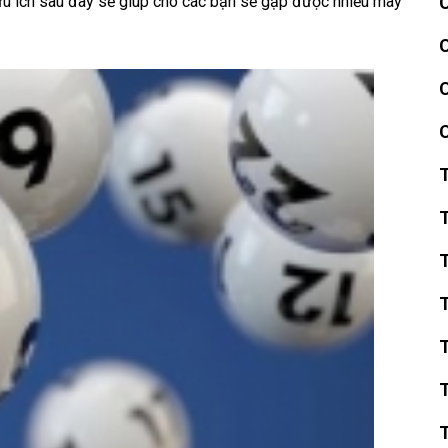
hữu ích sau đây sẽ giúp cho các bạn sẽ gặp được nhiều may
C
C
C
C
T
T
T
T
T