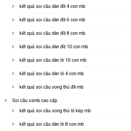
kết quả soi cầu dàn đề 4 con mb
kết quả soi cầu dàn đề 6 con mb
kết quả soi cầu dàn đề 8 con mb
kết quả soi cầu dàn đề 10 con mb
kết quả soi cầu dàn lô 10 con mb
kết quả soi cầu dàn lô 4 con mb
kết quả soi cầu song thủ đề mb
Soi cầu xsmb cao cấp
kết quả soi cầu song thủ lô kép mb
kết quả soi cầu dàn lô 8 con mb