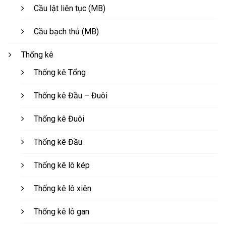
Cầu lật liên tục (MB)
Cầu bạch thủ (MB)
Thống kê
Thống kê Tổng
Thống kê Đầu – Đuôi
Thống kê Đuôi
Thống kê Đầu
Thống kê lô kép
Thống kê lô xiên
Thống kê lô gan