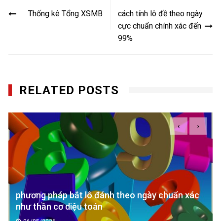
Điều
Thống kê Tổng XSMB
cách tính lô đề theo ngày
hướng
cực chuẩn chính xác đến
bài
99%
viết
RELATED POSTS
‹
›
phương pháp bắt lô đánh theo ngày chuẩn xác
như thần cơ diệu toán