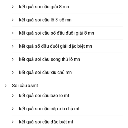
kết quả soi cầu giải 8 mn
kết quả soi cầu lô 3 số mn
kết quả soi cầu số đầu đuôi giải 8 mn
kết quả số đầu đuôi giải đặc biệt mn
kết quả soi cầu song thủ lô mn
kết quả soi cầu xíu chủ mn
Soi cầu xsmt
kết quả soi cầu bao lô mt
kết quả soi cầu cặp xíu chủ mt
kết quả soi cầu đặc biệt mt