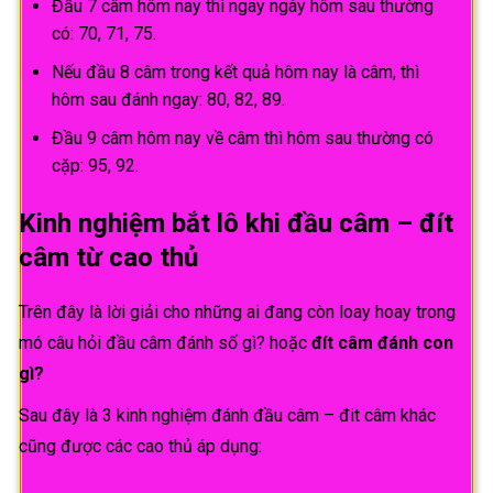
Đầu 7 câm hôm nay thì ngay ngày hôm sau thường
có: 70, 71, 75.
Nếu đầu 8 câm trong kết quả hôm nay là câm, thì
hôm sau đánh ngay: 80, 82, 89.
Đầu 9 câm hôm nay về câm thì hôm sau thường có
cặp: 95, 92.
Kinh nghiệm bắt lô khi đầu câm – đít
câm từ cao thủ
Trên đây là lời giải cho những ai đang còn loay hoay trong
mó câu hỏi đầu câm đánh số gì? hoặc
đít câm đánh con
gì?
Sau đây là 3 kinh nghiệm đánh đầu câm – đit câm khác
cũng được các cao thủ áp dụng: