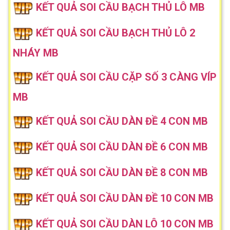
KẾT QUẢ SOI CẦU BẠCH THỦ LÔ MB
KẾT QUẢ SOI CẦU BẠCH THỦ LÔ 2
NHÁY MB
KẾT QUẢ SOI CẦU CẶP SỐ 3 CÀNG VÍP
MB
KẾT QUẢ SOI CẦU DÀN ĐỀ 4 CON MB
KẾT QUẢ SOI CẦU DÀN ĐỀ 6 CON MB
KẾT QUẢ SOI CẦU DÀN ĐỀ 8 CON MB
KẾT QUẢ SOI CẦU DÀN ĐỀ 10 CON MB
KẾT QUẢ SOI CẦU DÀN LÔ 10 CON MB