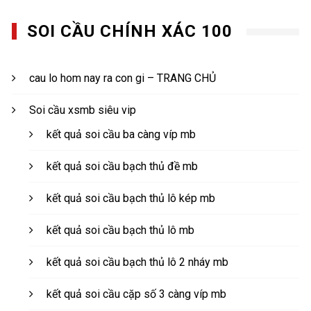
SOI CẦU CHÍNH XÁC 100
cau lo hom nay ra con gi – TRANG CHỦ
Soi cầu xsmb siêu vip
kết quả soi cầu ba càng víp mb
kết quả soi cầu bạch thủ đề mb
kết quả soi cầu bạch thủ lô kép mb
kết quả soi cầu bạch thủ lô mb
kết quả soi cầu bạch thủ lô 2 nháy mb
kết quả soi cầu cặp số 3 càng víp mb