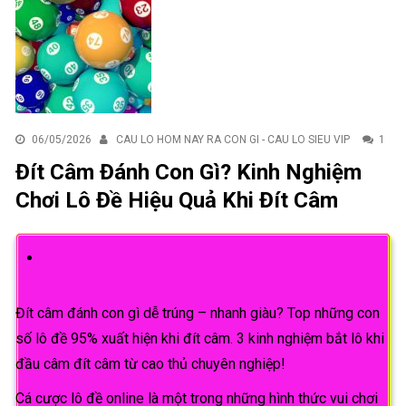
06/05/2026
CAU LO HOM NAY RA CON GI - CAU LO SIEU VIP
1
Đít Câm Đánh Con Gì? Kinh Nghiệm
Chơi Lô Đề Hiệu Quả Khi Đít Câm
View
Larger
Image
Đít câm đánh con gì dễ trúng – nhanh giàu? Top những con
số lô đề 95% xuất hiện khi đít câm. 3 kinh nghiệm bắt lô khi
đầu câm đít câm từ cao thủ chuyên nghiệp!
Cá cược lô đề online là một trong những hình thức vui chơi