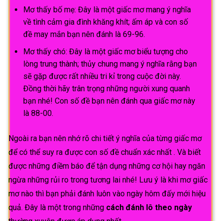
Mơ thấy bố mẹ: Đây là một giấc mơ mang ý nghĩa
về tình cảm gia đình khăng khít; ấm áp và con số
đề may mắn bạn nên đánh là 69-96.
Mơ thấy chó: Đây là một giấc mơ biểu tượng cho
lòng trung thành; thủy chung mang ý nghĩa rằng bạn
sẽ gặp được rất nhiều tri kỉ trong cuộc đời này.
Đồng thời hãy trân trọng những người xung quanh
bạn nhé! Con số đề bạn nên đánh qua giấc mơ này
là 88-00.
Ngoài ra bạn nên nhớ rõ chi tiết ý nghĩa của từng giấc mơ
để có thể suy ra được con số đề chuẩn xác nhất . Và biết
được những điềm báo để tận dụng những cơ hội hay ngăn
ngừa những rủi ro trong tương lai nhé! Lưu ý là khi mơ giấc
mơ nào thì bạn phải đánh luôn vào ngày hôm đấy mới hiệu
quả. Đây là một trong những
cách đánh lô theo ngày