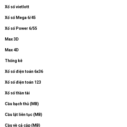
Xổ số vietlott
Xổ số Mega 6/45
Xổ số Power 6/55
Max 3D
Max 4D
Thống kê
Xổ số điện toán 6x36
Xổ số điện toán 123
Xổ số thần tài
Cầu bạch thủ (MB)
Cầu lật liên tục (MB)
Cầu về cả cặp (MB)