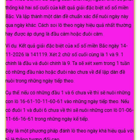
thống kê hai số cuối của kết quả giải đặc biệt xổ số miền
Bắc. Và lập thành một dàn đề chuẩn xác để nuôi ngày này
qua ngày khác. Cách soi lô theo ngày hiệu quả nhất thường
hay được áp dụng là đầu câm hoặc đuôi câm.
Ví dụ: Kết quả giải đặc biệt của xổ số miền Bắc ngày 14-
11-2026 là 141119. Xét 2 chữ số cuối cùng là 1 và 9. 1
chính là đầu và đuôi chính là 9. Ta sẽ xét xem trong 1 tuần
có những đầu nào hoặc đuôi nào chưa về để lập dàn đề
nuôi trong những ngày tiếp theo.
Cụ thể: nếu có những đầu 1 và 6 chưa về thì sẽ nuôi những
con lô 16-61-10-11-60-61 vào những ngày tiếp theo. Nếu
có đuôi 1 và đuôi 6 chưa về thì sẽ nuôi những con lô 01-06-
11-66-16-61 trong những ngày kế tiếp.
Đây là một phương pháp đánh lô theo ngày khá hiệu quả với
tỷ lệ thắng tương đối cao.