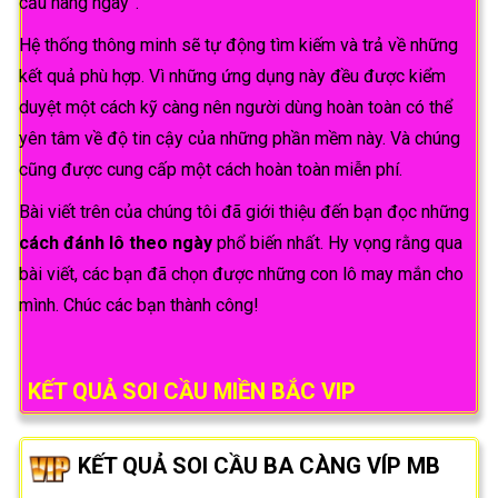
cầu hàng ngày”.
Hệ thống thông minh sẽ tự động tìm kiếm và trả về những
kết quả phù hợp. Vì những ứng dụng này đều được kiểm
duyệt một cách kỹ càng nên người dùng hoàn toàn có thể
yên tâm về độ tin cậy của những phần mềm này. Và chúng
cũng được cung cấp một cách hoàn toàn miễn phí.
Bài viết trên của chúng tôi đã giới thiệu đến bạn đọc những
cách đánh lô theo ngày
phổ biến nhất. Hy vọng rằng qua
bài viết, các bạn đã chọn được những con lô may mắn cho
mình. Chúc các bạn thành công!
KẾT QUẢ SOI CẦU MIỀN BẮC VIP
KẾT QUẢ SOI CẦU BA CÀNG VÍP MB