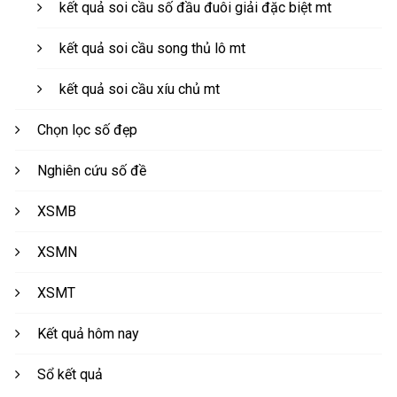
kết quả soi cầu số đầu đuôi giải đặc biệt mt
kết quả soi cầu song thủ lô mt
kết quả soi cầu xíu chủ mt
Chọn lọc số đẹp
Nghiên cứu số đề
XSMB
XSMN
XSMT
Kết quả hôm nay
Sổ kết quả