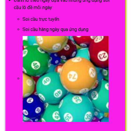
Đánh lô theo ngày dựa vào những ứng dụng soi
cầu lô đề mỗi ngày
Soi cầu trực tuyến
Soi cầu hàng ngày qua ứng dụng