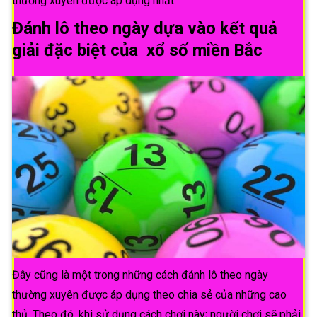
thường xuyên được áp dụng nhất.
Đánh lô theo ngày dựa vào kết quả
giải đặc biệt của xổ số miền Bắc
Đây cũng là một trong những cách đánh lô theo ngày
thường xuyên được áp dụng theo chia sẻ của những cao
thủ. Theo đó, khi sử dụng cách chơi này; người chơi sẽ phải