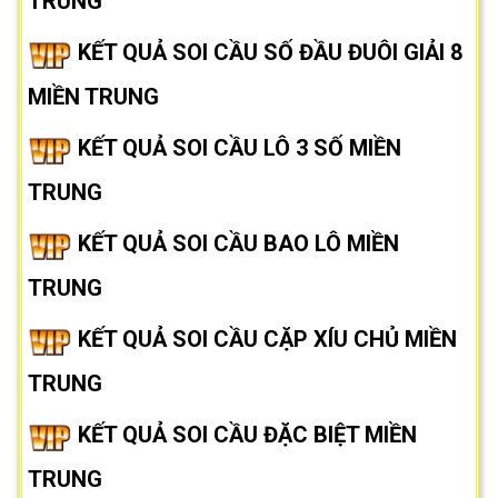
TRUNG
KẾT QUẢ SOI CẦU SỐ ĐẦU ĐUÔI GIẢI 8
MIỀN TRUNG
KẾT QUẢ SOI CẦU LÔ 3 SỐ MIỀN
TRUNG
KẾT QUẢ SOI CẦU BAO LÔ MIỀN
TRUNG
KẾT QUẢ SOI CẦU CẶP XÍU CHỦ MIỀN
TRUNG
KẾT QUẢ SOI CẦU ĐẶC BIỆT MIỀN
TRUNG