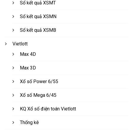
Sổ kết quả XSMT
Sổ kết quả XSMN
Sổ kết quả XSMB
Vietlott
Max 4D
Max 3D
Xổ số Power 6/55
Xổ số Mega 6/45
KQ Xổ số điện toán Vietlott
Thống kê