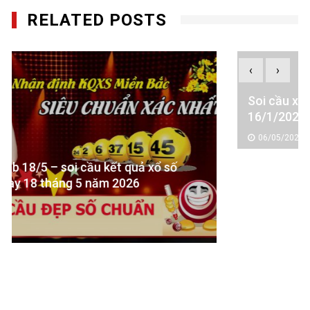
RELATED POSTS
Soi cầu xsmb đầu đuôi giải đặc biệt ngày
16/1/2026
‹
›
06/05/2026