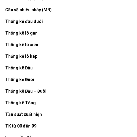
Cầu về nhiều nháy (MB)
Thống kê đầu đuôi
Thống kê lô gan
Thống kê lô xiên
Thống kê lô kép
Thống kê Đầu
Thống kê Đuôi
Thống kê Đầu – Đuôi
Thống kê Tổng
Tần suất xuất hiện
TK từ 00 đến 99