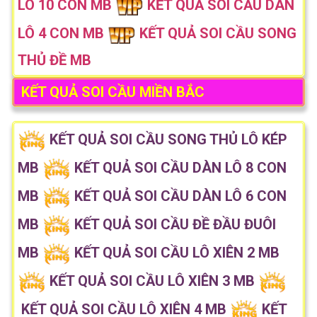
LÔ 10 CON MB
KẾT QUẢ SOI CẦU DÀN
LÔ 4 CON MB
KẾT QUẢ SOI CẦU SONG
THỦ ĐỀ MB
KẾT QUẢ SOI CẦU MIỀN BẮC
KẾT QUẢ SOI CẦU SONG THỦ LÔ KÉP
MB
KẾT QUẢ SOI CẦU DÀN LÔ 8 CON
MB
KẾT QUẢ SOI CẦU DÀN LÔ 6 CON
MB
KẾT QUẢ SOI CẦU ĐỀ ĐẦU ĐUÔI
MB
KẾT QUẢ SOI CẦU LÔ XIÊN 2 MB
KẾT QUẢ SOI CẦU LÔ XIÊN 3 MB
KẾT QUẢ SOI CẦU LÔ XIÊN 4 MB
KẾT