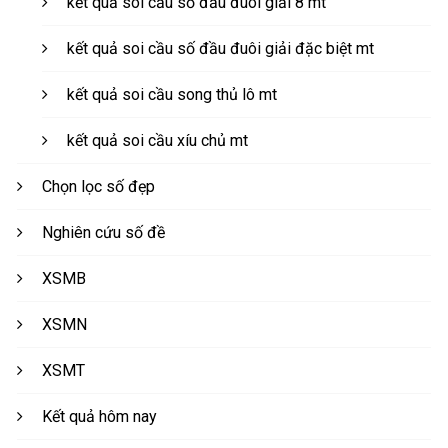
kết quả soi cầu số đầu đuôi giải 8 mt
kết quả soi cầu số đầu đuôi giải đặc biệt mt
kết quả soi cầu song thủ lô mt
kết quả soi cầu xíu chủ mt
Chọn lọc số đẹp
Nghiên cứu số đề
XSMB
XSMN
XSMT
Kết quả hôm nay