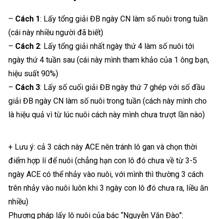
–
Cách 1
: Lấy tổng giải ĐB ngày CN làm số nuôi trong tuần
(cái này nhiều người đã biết)
–
Cách 2
: Lấy tổng giải nhất ngày thứ 4 làm số nuôi tới
ngày thứ 4 tuần sau (cái này mình tham khảo của 1 ông bạn,
hiệu suất 90%)
–
Cách 3
: Lấy số cuối giải ĐB ngày thứ 7 ghép với số đầu
giải ĐB ngày CN làm số nuôi trong tuần (cách này mình cho
là hiệu quả vì từ lúc nuôi cách này mình chưa trượt lần nào)
+ Lưu ý: cả 3 cách này ACE nên tránh lô gan và chọn thời
điểm hợp lí để nuôi (chẳng hạn con lô đó chưa về từ 3-5
ngày ACE có thể nhảy vào nuôi, với mình thì thường 3 cách
trên nhảy vào nuôi luôn khi 3 ngày con lô đó chưa ra, liều ăn
nhiều)
Phương pháp lấy lô nuôi của bác “Nguyễn Văn Đào”: