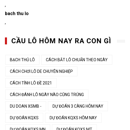
,
bach thu lo
,
CẦU LÔ HÔM NAY RA CON GÌ
BẠCH THỦ LÔ
CÁCH BẮT LÔ CHUẨN THEO NGÀY
CÁCH CHƠI LÔ DE CHUYÊN NGHIỆP
CÁCH TÍNH LÔ ĐỀ 2021
CÁCH ĐÁNH LÔ NGÀY NÀO CŨNG TRÚNG
DU DOAN XSMB -
DỰ ĐOÁN 3 CÀNG HÔM NAY
DỰ ĐOÁN KQXS
DỰ ĐOÁN KQXS HÔM NAY
DỰ ĐOÁN KQXS MN
DỰ ĐOÁN KQXS MT