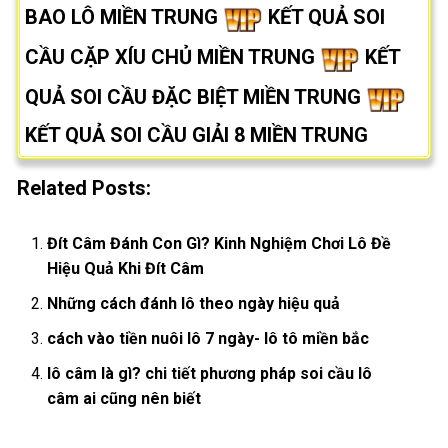
BAO LÔ MIỀN TRUNG
KẾT QUẢ SOI
CẦU CẶP XÍU CHỦ MIỀN TRUNG
KẾT
QUẢ SOI CẦU ĐẶC BIỆT MIỀN TRUNG
KẾT QUẢ SOI CẦU GIẢI 8 MIỀN TRUNG
Related Posts:
Đít Câm Đánh Con Gì? Kinh Nghiệm Chơi Lô Đề
Hiệu Quả Khi Đít Câm
Những cách đánh lô theo ngày hiệu quả
cách vào tiền nuôi lô 7 ngày- lô tô miền bắc
lô câm là gì? chi tiết phương pháp soi cầu lô
câm ai cũng nên biết