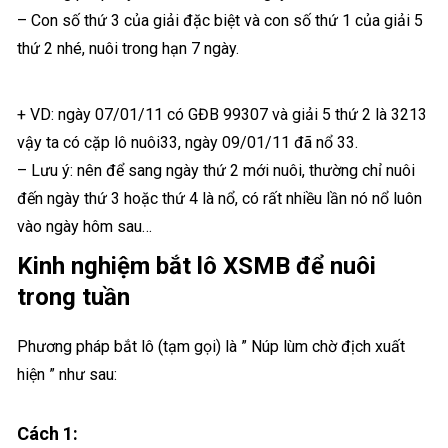
– Con số thứ 3 của giải đặc biệt và con số thứ 1 của giải 5
thứ 2 nhé, nuôi trong hạn 7 ngày.
+ VD: ngày 07/01/11 có GĐB 99307 và giải 5 thứ 2 là 3213
vậy ta có cặp lô nuôi33, ngày 09/01/11 đã nổ 33.
– Lưu ý: nên để sang ngày thứ 2 mới nuôi, thường chỉ nuôi
đến ngày thứ 3 hoặc thứ 4 là nổ, có rất nhiều lần nó nổ luôn
vào ngày hôm sau…
Kinh nghiệm bắt lô XSMB để nuôi
trong tuần
Phương pháp bắt lô (tạm gọi) là ” Núp lùm chờ địch xuất
hiện ” như sau:
Cách 1: