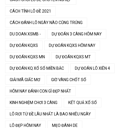
CÁCH TÍNH LÔ ĐỀ 2021
CÁCH ĐÁNH LÔ NGÀY NÀO CŨNG TRÚNG
DU DOAN XSMB -
DỰ ĐOÁN 3 CÀNG HÔM NAY
DỰ ĐOÁN KQXS
DỰ ĐOÁN KQXS HÔM NAY
DỰ ĐOÁN KQXS MN
DỰ ĐOÁN KQXS MT
DỰ ĐOÁN KQ XỔ SỐ MIỀN BẮC
DỰ ĐOÁN LÔ XIÊN 4
GIẢI MÃ GIẤC MƠ
GIỜ VÀNG CHỐT SỐ
HÔM NAY ĐÁNH CON GÌ ĐẸP NHẤT
KINH NGHIỆM CHƠI 3 CÀNG
KẾT QUẢ XỐ SỐ
LÔ RƠI TỪ ĐỀ LÂU NHẤT LÀ BAO NHIÊU NGÀY
LÔ ĐẸP HÔM NAY
MẸO ĐÁNH DE