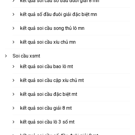
kết quả soi cầu số đầu đuôi giải 8 mn
kết quả số đầu đuôi giải đặc biệt mn
kết quả soi cầu song thủ lô mn
kết quả soi cầu xíu chủ mn
Soi cầu xsmt
kết quả soi cầu bao lô mt
kết quả soi cầu cặp xíu chủ mt
kết quả soi cầu đặc biệt mt
kết quả soi cầu giải 8 mt
kết quả soi cầu lô 3 số mt