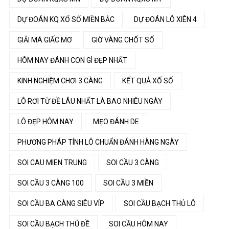
DỰ ĐOÁN KQ XỔ SỐ MIỀN BẮC
DỰ ĐOÁN LÔ XIÊN 4
GIẢI MÃ GIẤC MƠ
GIỜ VÀNG CHỐT SỐ
HÔM NAY ĐÁNH CON GÌ ĐẸP NHẤT
KINH NGHIỆM CHƠI 3 CÀNG
KẾT QUẢ XỐ SỐ
LÔ RƠI TỪ ĐỀ LÂU NHẤT LÀ BAO NHIÊU NGÀY
LÔ ĐẸP HÔM NAY
MẸO ĐÁNH DE
PHƯƠNG PHÁP TÍNH LÔ CHUẨN ĐÁNH HÀNG NGÀY
SOI CAU MIEN TRUNG
SOI CẦU 3 CÀNG
SOI CẦU 3 CÀNG 100
SOI CẦU 3 MIỀN
SOI CẦU BA CÀNG SIÊU VÍP
SOI CẦU BẠCH THỦ LÔ
SOI CẦU BẠCH THỦ ĐỀ
SOI CẦU HÔM NAY