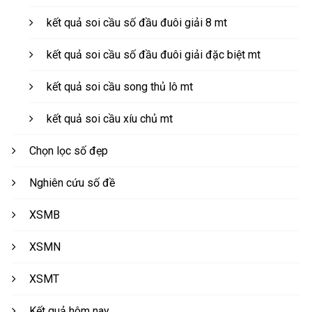
kết quả soi cầu số đầu đuôi giải 8 mt
kết quả soi cầu số đầu đuôi giải đặc biệt mt
kết quả soi cầu song thủ lô mt
kết quả soi cầu xíu chủ mt
Chọn lọc số đẹp
Nghiên cứu số đề
XSMB
XSMN
XSMT
Kết quả hôm nay