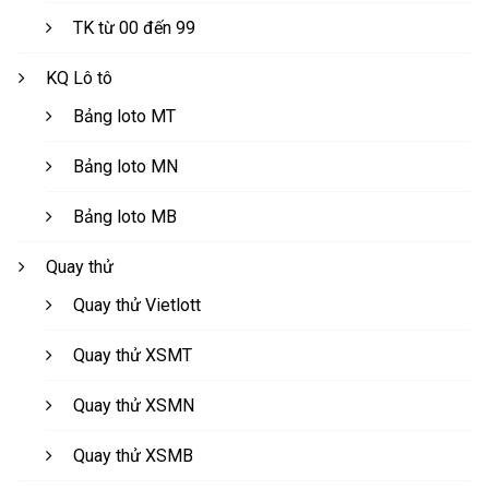
TK từ 00 đến 99
KQ Lô tô
Bảng loto MT
Bảng loto MN
Bảng loto MB
Quay thử
Quay thử Vietlott
Quay thử XSMT
Quay thử XSMN
Quay thử XSMB