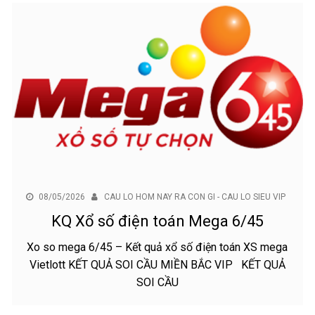
08/05/2026
CAU LO HOM NAY RA CON GI - CAU LO SIEU VIP
KQ Xổ số điện toán Mega 6/45
Xo so mega 6/45 – Kết quả xổ số điện toán XS mega
Vietlott KẾT QUẢ SOI CẦU MIỀN BẮC VIP KẾT QUẢ
SOI CẦU