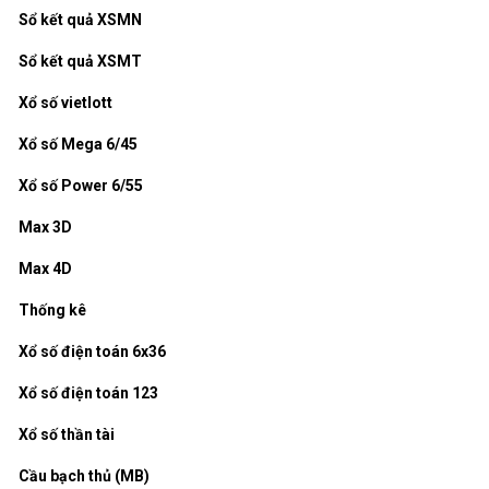
Sổ kết quả XSMN
Sổ kết quả XSMT
Xổ số vietlott
Xổ số Mega 6/45
Xổ số Power 6/55
Max 3D
Max 4D
Thống kê
Xổ số điện toán 6x36
Xổ số điện toán 123
Xổ số thần tài
Cầu bạch thủ (MB)