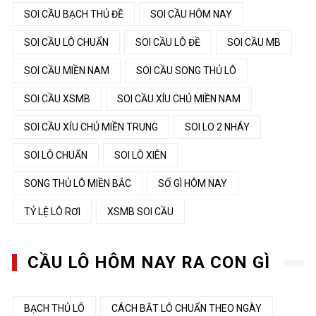
SOI CẦU BẠCH THỦ ĐỀ
SOI CẦU HÔM NAY
SOI CẦU LÔ CHUẨN
SOI CẦU LÔ ĐỀ
SOI CẦU MB
SOI CẦU MIỀN NAM
SOI CẦU SONG THỦ LÔ
SOI CẦU XSMB
SOI CẦU XÍU CHỦ MIỀN NAM
SOI CẦU XỈU CHỦ MIỀN TRUNG
SOI LO 2 NHÁY
SOI LÔ CHUẨN
SOI LÔ XIÊN
SONG THỦ LÔ MIỀN BẮC
SỐ GÌ HÔM NAY
TỶ LỆ LÔ RƠI
XSMB SOI CẦU
CẦU LÔ HÔM NAY RA CON GÌ
BẠCH THỦ LÔ
CÁCH BẮT LÔ CHUẨN THEO NGÀY