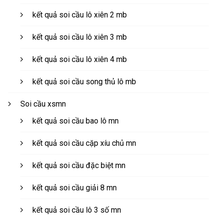
kết quả soi cầu lô xiên 2 mb
kết quả soi cầu lô xiên 3 mb
kết quả soi cầu lô xiên 4 mb
kết quả soi cầu song thủ lô mb
Soi cầu xsmn
kết quả soi cầu bao lô mn
kết quả soi cầu cặp xíu chủ mn
kết quả soi cầu đặc biệt mn
kết quả soi cầu giải 8 mn
kết quả soi cầu lô 3 số mn