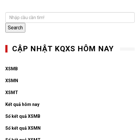
Search
CẬP NHẬT KQXS HÔM NAY
XSMB
XSMN
XSMT
Kết quả hôm nay
Sổ kết quả XSMB
Sổ kết quả XSMN