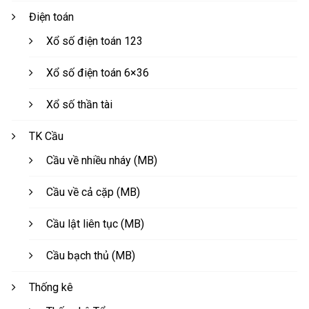
Điện toán
Xổ số điện toán 123
Xổ số điện toán 6×36
Xổ số thần tài
TK Cầu
Cầu về nhiều nháy (MB)
Cầu về cả cặp (MB)
Cầu lật liên tục (MB)
Cầu bạch thủ (MB)
Thống kê