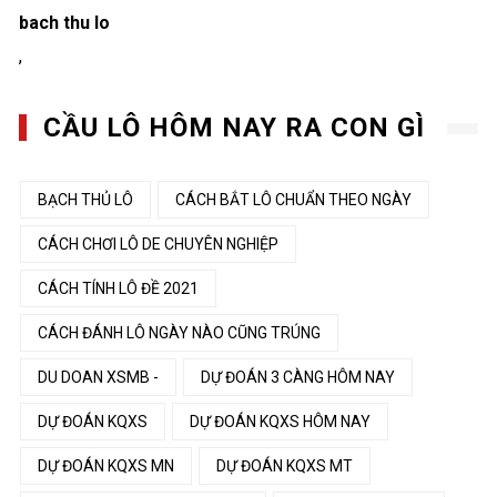
bach thu lo
,
CẦU LÔ HÔM NAY RA CON GÌ
BẠCH THỦ LÔ
CÁCH BẮT LÔ CHUẨN THEO NGÀY
CÁCH CHƠI LÔ DE CHUYÊN NGHIỆP
CÁCH TÍNH LÔ ĐỀ 2021
CÁCH ĐÁNH LÔ NGÀY NÀO CŨNG TRÚNG
DU DOAN XSMB -
DỰ ĐOÁN 3 CÀNG HÔM NAY
DỰ ĐOÁN KQXS
DỰ ĐOÁN KQXS HÔM NAY
DỰ ĐOÁN KQXS MN
DỰ ĐOÁN KQXS MT