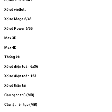
Sổ kết quả XSMT
Xổ số vietlott
Xổ số Mega 6/45
Xổ số Power 6/55
Max 3D
Max 4D
Thống kê
Xổ số điện toán 6x36
Xổ số điện toán 123
Xổ số thần tài
Cầu bạch thủ (MB)
Cầu lật liên tục (MB)