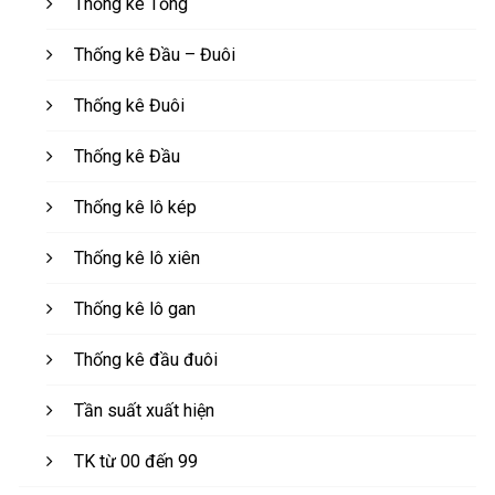
Thống kê Tổng
Thống kê Đầu – Đuôi
Thống kê Đuôi
Thống kê Đầu
Thống kê lô kép
Thống kê lô xiên
Thống kê lô gan
Thống kê đầu đuôi
Tần suất xuất hiện
TK từ 00 đến 99