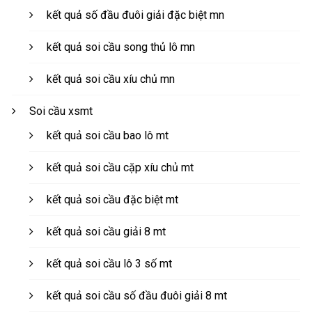
kết quả số đầu đuôi giải đặc biệt mn
kết quả soi cầu song thủ lô mn
kết quả soi cầu xíu chủ mn
Soi cầu xsmt
kết quả soi cầu bao lô mt
kết quả soi cầu cặp xíu chủ mt
kết quả soi cầu đặc biệt mt
kết quả soi cầu giải 8 mt
kết quả soi cầu lô 3 số mt
kết quả soi cầu số đầu đuôi giải 8 mt