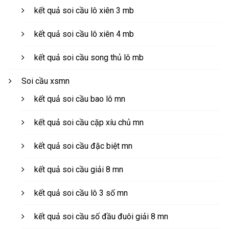
kết quả soi cầu lô xiên 3 mb
kết quả soi cầu lô xiên 4 mb
kết quả soi cầu song thủ lô mb
Soi cầu xsmn
kết quả soi cầu bao lô mn
kết quả soi cầu cặp xíu chủ mn
kết quả soi cầu đặc biệt mn
kết quả soi cầu giải 8 mn
kết quả soi cầu lô 3 số mn
kết quả soi cầu số đầu đuôi giải 8 mn