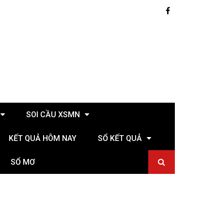
SOI CẦU XSMN
KẾT QUẢ HÔM NAY
SỔ KẾT QUẢ
SỔ MƠ