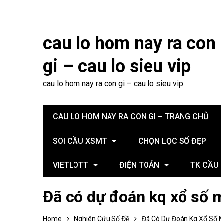
cau lo hom nay ra con
gi – cau lo sieu vip
cau lo hom nay ra con gi – cau lo sieu vip
CAU LO HOM NAY RA CON GI – TRANG CHỦ
SOI CẦU XSMT
CHỌN LỌC SỐ ĐẸP
VIETLOTT
ĐIỆN TOÁN
TK CẦU
Đã có dự đoán kq xổ số 
Home
Nghiên Cứu Số Đề
Đã Có Dự Đoán Kq Xổ Số 