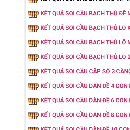
KẾT QUẢ SOI CẦU BẠCH THỦ ĐỀ 
KẾT QUẢ SOI CẦU BẠCH THỦ LÔ 
KẾT QUẢ SOI CẦU BẠCH THỦ LÔ 
KẾT QUẢ SOI CẦU BẠCH THỦ LÔ 
KẾT QUẢ SOI CẦU CẶP SỐ 3 CÀN
KẾT QUẢ SOI CẦU DÀN ĐỀ 4 CON
KẾT QUẢ SOI CẦU DÀN ĐỀ 6 CON
KẾT QUẢ SOI CẦU DÀN ĐỀ 8 CON
KẾT QUẢ SOI CẦU DÀN ĐỀ 10 CO