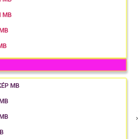
N MB
 MB
MB
KÉP MB
 MB
 MB
MB