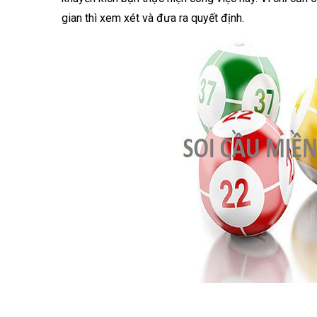
gian thì xem xét và đưa ra quyết định.