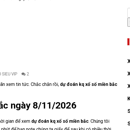
 SIEU VIP
2
iãn xem tin tức. Chắc chắn rồi,
dự đoán kq xổ số miền bắc
ắc ngày 8/11/2026
thời gian để xem
dự đoán kq xổ số miền bắc
. Chúng tôi
5 phút để bạn note chúng ta giấy để sau khi có nhiều thời