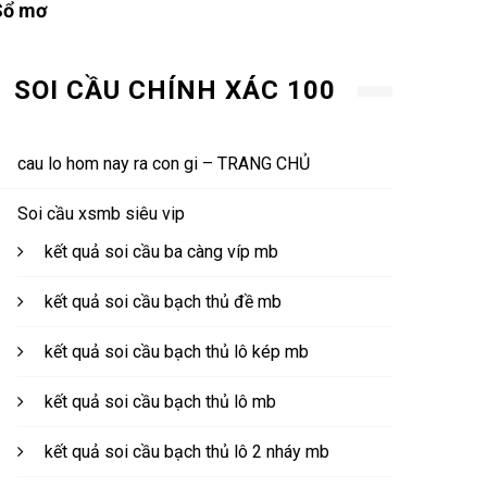
Sổ mơ
SOI CẦU CHÍNH XÁC 100
cau lo hom nay ra con gi – TRANG CHỦ
Soi cầu xsmb siêu vip
kết quả soi cầu ba càng víp mb
kết quả soi cầu bạch thủ đề mb
kết quả soi cầu bạch thủ lô kép mb
kết quả soi cầu bạch thủ lô mb
kết quả soi cầu bạch thủ lô 2 nháy mb