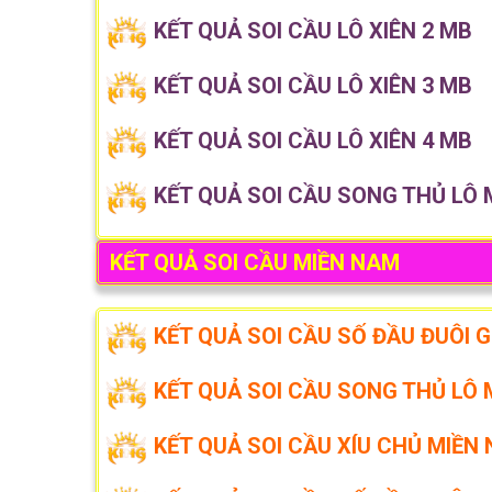
KẾT QUẢ SOI CẦU LÔ XIÊN 2 MB
KẾT QUẢ SOI CẦU LÔ XIÊN 3 MB
KẾT QUẢ SOI CẦU LÔ XIÊN 4 MB
KẾT QUẢ SOI CẦU SONG THỦ LÔ 
KẾT QUẢ SOI CẦU MIỀN NAM
KẾT QUẢ SOI CẦU SỐ ĐẦU ĐUÔI G
KẾT QUẢ SOI CẦU SONG THỦ LÔ
KẾT QUẢ SOI CẦU XÍU CHỦ MIỀN