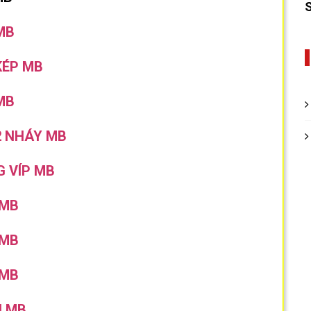
MB
KÉP MB
MB
2 NHÁY MB
G VÍP MB
 MB
 MB
 MB
N MB