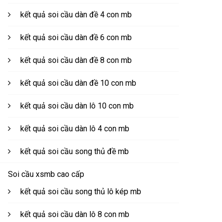
kết quả soi cầu dàn đề 4 con mb
kết quả soi cầu dàn đề 6 con mb
kết quả soi cầu dàn đề 8 con mb
kết quả soi cầu dàn đề 10 con mb
kết quả soi cầu dàn lô 10 con mb
kết quả soi cầu dàn lô 4 con mb
kết quả soi cầu song thủ đề mb
Soi cầu xsmb cao cấp
kết quả soi cầu song thủ lô kép mb
kết quả soi cầu dàn lô 8 con mb