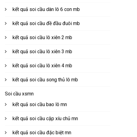
kết quả soi cầu dàn lô 6 con mb
kết quả soi cầu đề đầu đuôi mb
kết quả soi cầu lô xiên 2 mb
kết quả soi cầu lô xiên 3 mb
kết quả soi cầu lô xiên 4 mb
kết quả soi cầu song thủ lô mb
Soi cầu xsmn
kết quả soi cầu bao lô mn
kết quả soi cầu cặp xíu chủ mn
kết quả soi cầu đặc biệt mn