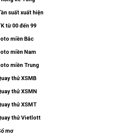
ần suất xuất hiện
K từ 00 đến 99
Loto miền Bắc
Loto miền Nam
Loto miền Trung
Quay thử XSMB
Quay thử XSMN
Quay thử XSMT
uay thử Vietlott
Sổ mơ