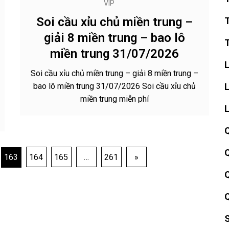
VIP
Soi cầu xỉu chủ miền trung –
T
giải 8 miền trung – bao lô
T
miền trung 31/07/2026
Soi cầu xỉu chủ miền trung – giải 8 miền trung –
bao lô miền trung 31/07/2026 Soi cầu xỉu chủ
miền trung miễn phí
163
164
165
…
261
»
Q