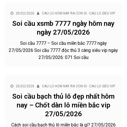
20/02/2026
CAU LO HOM NAY RA CON GI - CAU LO SIEU VIP
Soi cầu xsmb 7777 ngày hôm nay
ngày 27/05/2026
Soi cầu 7777 – Soi cầu miền bắc 7777 ngày
27/05/2026 Soi cầu 7777 độc thủ 3 càng siêu vip ngày
27/05/2026: 071 Soi cầu
20/02/2026
CAU LO HOM NAY RA CON GI - CAU LO SIEU VIP
Soi cầu bạch thủ lô đẹp nhất hôm
nay – Chốt dàn lô miền bắc vip
27/05/2026
Cách soi cầu bạch thủ lô miền bắc là gì? 27/05/2026