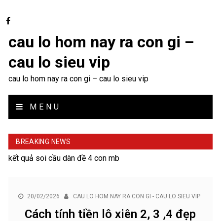
cau lo hom nay ra con gi –
cau lo sieu vip
cau lo hom nay ra con gi – cau lo sieu vip
MENU
BREAKING NEWS
kết quả soi cầu dàn đề 4 con mb
kết quả soi cầu song thủ lô kép mb
kết quả soi cầu ba càng víp mb
20/02/2026
CAU LO HOM NAY RA CON GI - CAU LO SIEU VIP
kết quả soi cầu đề đầu đuôi mb
Cách tính tiền lô xiên 2, 3 ,4 đẹp