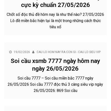
cực kỳ chuẩn 27/05/2026
Chốt số độc thủ đề hôm nay là như thế nào? 27/05/2026
Lô đề miền bắc hiện tại là một trong những cách thức
tiêu xổ
19/02/2026
CAU LO HOM NAY RA CON GI - CAU LO SIEU VIP
Soi cầu xsmb 7777 ngày hôm nay
ngày 26/05/2026
Soi cầu 7777 – Soi cầu miền bắc 7777 ngày
26/05/2026 Soi cầu 7777 độc thủ 3 càng siêu vip ngày
26/05/2026: 869 Soi cầu