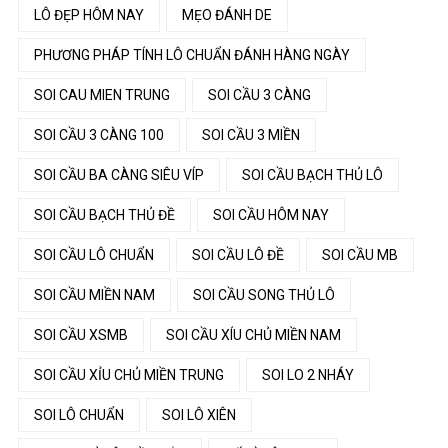
LÔ ĐẸP HÔM NAY
MẸO ĐÁNH DE
PHƯƠNG PHÁP TÍNH LÔ CHUẨN ĐÁNH HÀNG NGÀY
SOI CAU MIEN TRUNG
SOI CẦU 3 CÀNG
SOI CẦU 3 CÀNG 100
SOI CẦU 3 MIỀN
SOI CẦU BA CÀNG SIÊU VÍP
SOI CẦU BẠCH THỦ LÔ
SOI CẦU BẠCH THỦ ĐỀ
SOI CẦU HÔM NAY
SOI CẦU LÔ CHUẨN
SOI CẦU LÔ ĐỀ
SOI CẦU MB
SOI CẦU MIỀN NAM
SOI CẦU SONG THỦ LÔ
SOI CẦU XSMB
SOI CẦU XÍU CHỦ MIỀN NAM
SOI CẦU XỈU CHỦ MIỀN TRUNG
SOI LO 2 NHÁY
SOI LÔ CHUẨN
SOI LÔ XIÊN