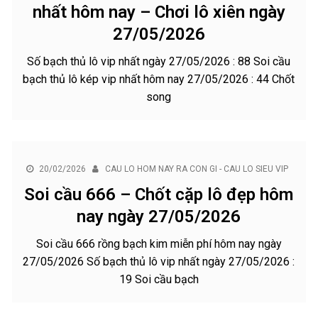
nhất hôm nay – Chơi lô xiên ngày
kết quả soi cầu song thủ lô mb
27/05/2026
Số bạch thủ lô vip nhất ngày 27/05/2026 : 88 Soi cầu
bạch thủ lô kép vip nhất hôm nay 27/05/2026 : 44 Chốt
song
20/02/2026
CAU LO HOM NAY RA CON GI - CAU LO SIEU VIP
Soi cầu 666 – Chốt cặp lô đẹp hôm
nay ngày 27/05/2026
Soi cầu 666 rồng bạch kim miễn phí hôm nay ngày
27/05/2026 Số bạch thủ lô vip nhất ngày 27/05/2026 :
19 Soi cầu bạch