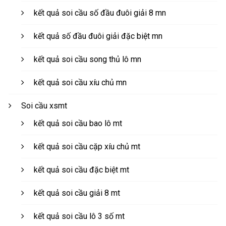
kết quả soi cầu số đầu đuôi giải 8 mn
kết quả số đầu đuôi giải đặc biệt mn
kết quả soi cầu song thủ lô mn
kết quả soi cầu xíu chủ mn
Soi cầu xsmt
kết quả soi cầu bao lô mt
kết quả soi cầu cặp xíu chủ mt
kết quả soi cầu đặc biệt mt
kết quả soi cầu giải 8 mt
kết quả soi cầu lô 3 số mt