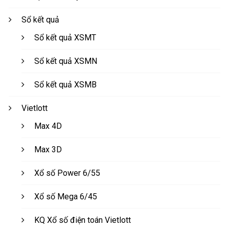
Sổ kết quả
Sổ kết quả XSMT
Sổ kết quả XSMN
Sổ kết quả XSMB
Vietlott
Max 4D
Max 3D
Xổ số Power 6/55
Xổ số Mega 6/45
KQ Xổ số điện toán Vietlott