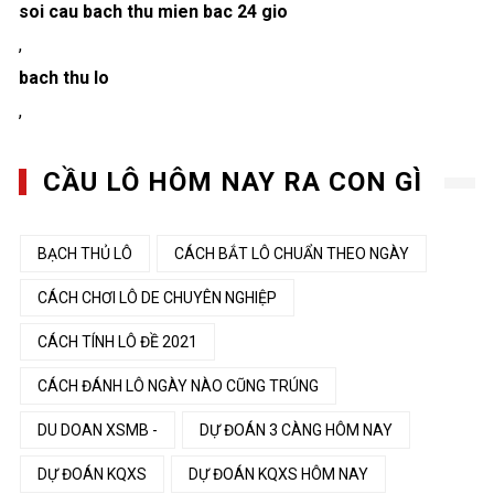
soi cau bach thu mien bac 24 gio
,
bach thu lo
,
CẦU LÔ HÔM NAY RA CON GÌ
BẠCH THỦ LÔ
CÁCH BẮT LÔ CHUẨN THEO NGÀY
CÁCH CHƠI LÔ DE CHUYÊN NGHIỆP
CÁCH TÍNH LÔ ĐỀ 2021
CÁCH ĐÁNH LÔ NGÀY NÀO CŨNG TRÚNG
DU DOAN XSMB -
DỰ ĐOÁN 3 CÀNG HÔM NAY
DỰ ĐOÁN KQXS
DỰ ĐOÁN KQXS HÔM NAY