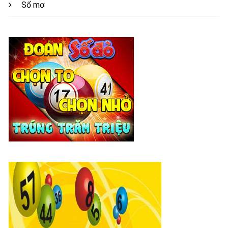
Sổ mơ