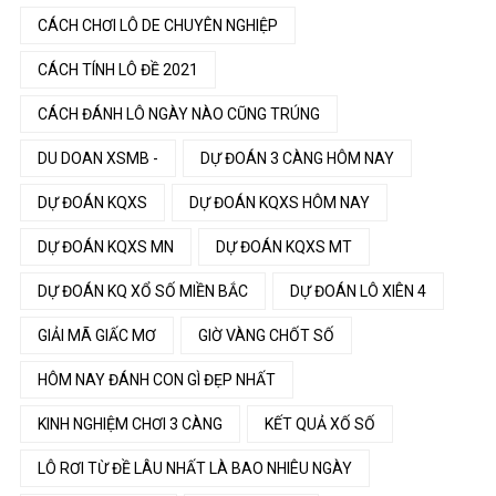
CÁCH CHƠI LÔ DE CHUYÊN NGHIỆP
CÁCH TÍNH LÔ ĐỀ 2021
CÁCH ĐÁNH LÔ NGÀY NÀO CŨNG TRÚNG
DU DOAN XSMB -
DỰ ĐOÁN 3 CÀNG HÔM NAY
DỰ ĐOÁN KQXS
DỰ ĐOÁN KQXS HÔM NAY
DỰ ĐOÁN KQXS MN
DỰ ĐOÁN KQXS MT
DỰ ĐOÁN KQ XỔ SỐ MIỀN BẮC
DỰ ĐOÁN LÔ XIÊN 4
GIẢI MÃ GIẤC MƠ
GIỜ VÀNG CHỐT SỐ
HÔM NAY ĐÁNH CON GÌ ĐẸP NHẤT
KINH NGHIỆM CHƠI 3 CÀNG
KẾT QUẢ XỐ SỐ
LÔ RƠI TỪ ĐỀ LÂU NHẤT LÀ BAO NHIÊU NGÀY