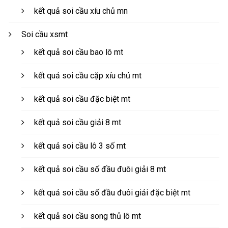
kết quả soi cầu xíu chủ mn
Soi cầu xsmt
kết quả soi cầu bao lô mt
kết quả soi cầu cặp xíu chủ mt
kết quả soi cầu đặc biệt mt
kết quả soi cầu giải 8 mt
kết quả soi cầu lô 3 số mt
kết quả soi cầu số đầu đuôi giải 8 mt
kết quả soi cầu số đầu đuôi giải đặc biệt mt
kết quả soi cầu song thủ lô mt