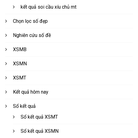
kết quả soi cầu xíu chủ mt
Chọn lọc số đẹp
Nghiên cứu số đề
XSMB
XSMN
XSMT
Kết quả hôm nay
Sổ kết quả
Sổ kết quả XSMT
Sổ kết quả XSMN