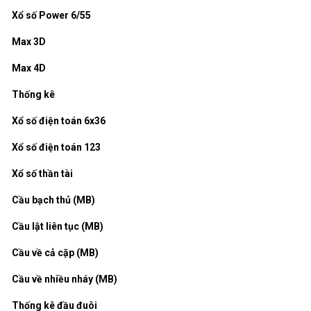
Xổ số Power 6/55
Max 3D
Max 4D
Thống kê
Xổ số điện toán 6x36
Xổ số điện toán 123
Xổ số thần tài
Cầu bạch thủ (MB)
Cầu lật liên tục (MB)
Cầu về cả cặp (MB)
Cầu về nhiều nháy (MB)
Thống kê đầu đuôi