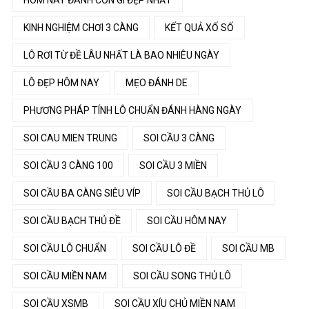
HÔM NAY ĐÁNH CON GÌ ĐẸP NHẤT
KINH NGHIỆM CHƠI 3 CÀNG
KẾT QUẢ XỐ SỐ
LÔ RƠI TỪ ĐỀ LÂU NHẤT LÀ BAO NHIÊU NGÀY
LÔ ĐẸP HÔM NAY
MẸO ĐÁNH DE
PHƯƠNG PHÁP TÍNH LÔ CHUẨN ĐÁNH HÀNG NGÀY
SOI CAU MIEN TRUNG
SOI CẦU 3 CÀNG
SOI CẦU 3 CÀNG 100
SOI CẦU 3 MIỀN
SOI CẦU BA CÀNG SIÊU VÍP
SOI CẦU BẠCH THỦ LÔ
SOI CẦU BẠCH THỦ ĐỀ
SOI CẦU HÔM NAY
SOI CẦU LÔ CHUẨN
SOI CẦU LÔ ĐỀ
SOI CẦU MB
SOI CẦU MIỀN NAM
SOI CẦU SONG THỦ LÔ
SOI CẦU XSMB
SOI CẦU XÍU CHỦ MIỀN NAM