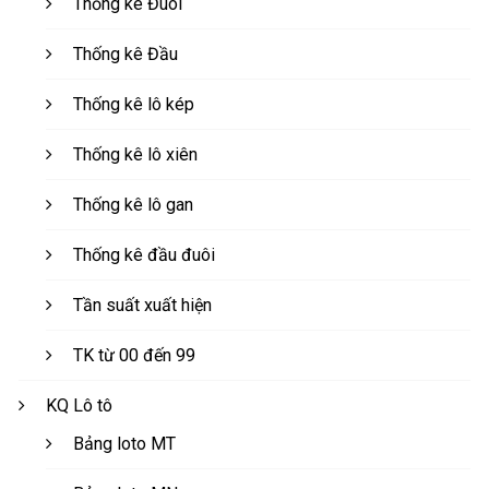
Thống kê Đuôi
Thống kê Đầu
Thống kê lô kép
Thống kê lô xiên
Thống kê lô gan
Thống kê đầu đuôi
Tần suất xuất hiện
TK từ 00 đến 99
KQ Lô tô
Bảng loto MT