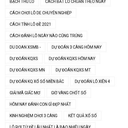
BẠCH THỦ LÔ
CÁCH BẮT LÔ CHUẨN THEO NGÀY
CÁCH CHƠI LÔ DE CHUYÊN NGHIỆP
CÁCH TÍNH LÔ ĐỀ 2021
CÁCH ĐÁNH LÔ NGÀY NÀO CŨNG TRÚNG
DU DOAN XSMB -
DỰ ĐOÁN 3 CÀNG HÔM NAY
DỰ ĐOÁN KQXS
DỰ ĐOÁN KQXS HÔM NAY
DỰ ĐOÁN KQXS MN
DỰ ĐOÁN KQXS MT
DỰ ĐOÁN KQ XỔ SỐ MIỀN BẮC
DỰ ĐOÁN LÔ XIÊN 4
GIẢI MÃ GIẤC MƠ
GIỜ VÀNG CHỐT SỐ
HÔM NAY ĐÁNH CON GÌ ĐẸP NHẤT
KINH NGHIỆM CHƠI 3 CÀNG
KẾT QUẢ XỐ SỐ
LÔ RƠI TỪ ĐỀ LÂU NHẤT LÀ BAO NHIÊU NGÀY