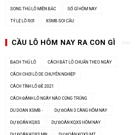
SONG THỦ LÔ MIỀN BẮC
SỐ GÌ HÔM NAY
TỶ LỆ LÔ RƠI
XSMB SOI CẦU
CẦU LÔ HÔM NAY RA CON GÌ
BẠCH THỦ LÔ
CÁCH BẮT LÔ CHUẨN THEO NGÀY
CÁCH CHƠI LÔ DE CHUYÊN NGHIỆP
CÁCH TÍNH LÔ ĐỀ 2021
CÁCH ĐÁNH LÔ NGÀY NÀO CŨNG TRÚNG
DU DOAN XSMB -
DỰ ĐOÁN 3 CÀNG HÔM NAY
DỰ ĐOÁN KQXS
DỰ ĐOÁN KQXS HÔM NAY
DỰ ĐOÁN KQXS MN
DỰ ĐOÁN KQXS MT