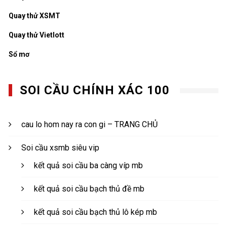
Quay thử XSMT
Quay thử Vietlott
Sổ mơ
SOI CẦU CHÍNH XÁC 100
cau lo hom nay ra con gi – TRANG CHỦ
Soi cầu xsmb siêu vip
kết quả soi cầu ba càng víp mb
kết quả soi cầu bạch thủ đề mb
kết quả soi cầu bạch thủ lô kép mb