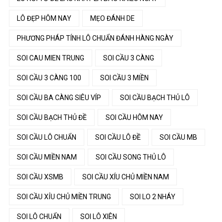
LÔ ĐẸP HÔM NAY
MẸO ĐÁNH DE
PHƯƠNG PHÁP TÍNH LÔ CHUẨN ĐÁNH HÀNG NGÀY
SOI CAU MIEN TRUNG
SOI CẦU 3 CÀNG
SOI CẦU 3 CÀNG 100
SOI CẦU 3 MIỀN
SOI CẦU BA CÀNG SIÊU VÍP
SOI CẦU BẠCH THỦ LÔ
SOI CẦU BẠCH THỦ ĐỀ
SOI CẦU HÔM NAY
SOI CẦU LÔ CHUẨN
SOI CẦU LÔ ĐỀ
SOI CẦU MB
SOI CẦU MIỀN NAM
SOI CẦU SONG THỦ LÔ
SOI CẦU XSMB
SOI CẦU XÍU CHỦ MIỀN NAM
SOI CẦU XỈU CHỦ MIỀN TRUNG
SOI LO 2 NHÁY
SOI LÔ CHUẨN
SOI LÔ XIÊN