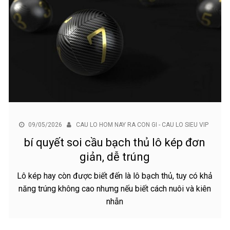
09/05/2026
CAU LO HOM NAY RA CON GI - CAU LO SIEU VIP
bí quyết soi cầu bạch thủ lô kép đơn
giản, dễ trúng
Lô kép hay còn được biết đến là lô bạch thủ, tuy có khả
năng trúng không cao nhưng nếu biết cách nuôi và kiên
nhẫn