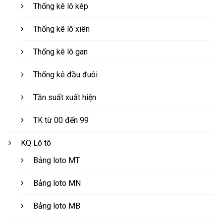
Thống kê lô kép
Thống kê lô xiên
Thống kê lô gan
Thống kê đầu đuôi
Tần suất xuất hiện
TK từ 00 đến 99
KQ Lô tô
Bảng loto MT
Bảng loto MN
Bảng loto MB