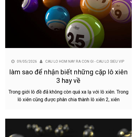
09/05/2026
CAU LO HOM NAY RA CON GI - CAU LO SIEU VIP
làm sao để nhận biết những cặp lô xiên
3 hay về
Trong giới lô đề đã không còn quá xa lạ với lô xiên. Trong
lô xiên cũng được phân chia thành lô xiên 2, xiên