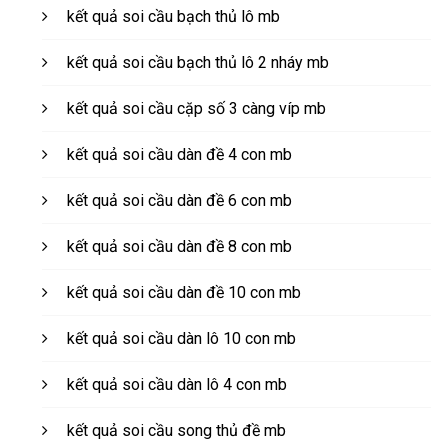
kết quả soi cầu bạch thủ lô mb
kết quả soi cầu bạch thủ lô 2 nháy mb
kết quả soi cầu cặp số 3 càng víp mb
kết quả soi cầu dàn đề 4 con mb
kết quả soi cầu dàn đề 6 con mb
kết quả soi cầu dàn đề 8 con mb
kết quả soi cầu dàn đề 10 con mb
kết quả soi cầu dàn lô 10 con mb
kết quả soi cầu dàn lô 4 con mb
kết quả soi cầu song thủ đề mb