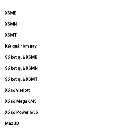
XSMB
XSMN
XSMT
Kết quả hôm nay
Sổ kết quả XSMB
Sổ kết quả XSMN
Sổ kết quả XSMT
Xổ số vietlott
Xổ số Mega 6/45
Xổ số Power 6/55
Max 3D