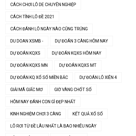
CÁCH CHƠI LÔ DE CHUYÊN NGHIỆP
CÁCH TÍNH LÔ ĐỀ 2021
CÁCH ĐÁNH LÔ NGÀY NÀO CŨNG TRÚNG
DU DOAN XSMB -
DỰ ĐOÁN 3 CÀNG HÔM NAY
DỰ ĐOÁN KQXS
DỰ ĐOÁN KQXS HÔM NAY
DỰ ĐOÁN KQXS MN
DỰ ĐOÁN KQXS MT
DỰ ĐOÁN KQ XỔ SỐ MIỀN BẮC
DỰ ĐOÁN LÔ XIÊN 4
GIẢI MÃ GIẤC MƠ
GIỜ VÀNG CHỐT SỐ
HÔM NAY ĐÁNH CON GÌ ĐẸP NHẤT
KINH NGHIỆM CHƠI 3 CÀNG
KẾT QUẢ XỐ SỐ
LÔ RƠI TỪ ĐỀ LÂU NHẤT LÀ BAO NHIÊU NGÀY