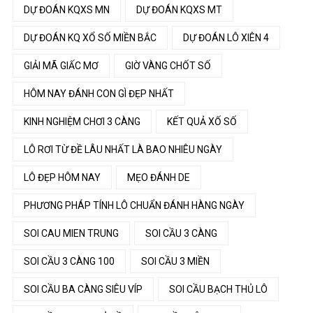
DỰ ĐOÁN KQXS MN
DỰ ĐOÁN KQXS MT
DỰ ĐOÁN KQ XỔ SỐ MIỀN BẮC
DỰ ĐOÁN LÔ XIÊN 4
GIẢI MÃ GIẤC MƠ
GIỜ VÀNG CHỐT SỐ
HÔM NAY ĐÁNH CON GÌ ĐẸP NHẤT
KINH NGHIỆM CHƠI 3 CÀNG
KẾT QUẢ XỐ SỐ
LÔ RƠI TỪ ĐỀ LÂU NHẤT LÀ BAO NHIÊU NGÀY
LÔ ĐẸP HÔM NAY
MẸO ĐÁNH DE
PHƯƠNG PHÁP TÍNH LÔ CHUẨN ĐÁNH HÀNG NGÀY
SOI CAU MIEN TRUNG
SOI CẦU 3 CÀNG
SOI CẦU 3 CÀNG 100
SOI CẦU 3 MIỀN
SOI CẦU BA CÀNG SIÊU VÍP
SOI CẦU BẠCH THỦ LÔ