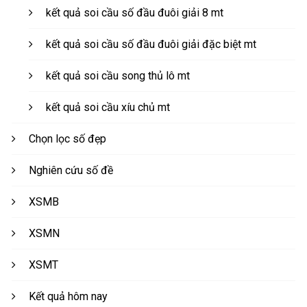
kết quả soi cầu số đầu đuôi giải 8 mt
kết quả soi cầu số đầu đuôi giải đặc biệt mt
kết quả soi cầu song thủ lô mt
kết quả soi cầu xíu chủ mt
Chọn lọc số đẹp
Nghiên cứu số đề
XSMB
XSMN
XSMT
Kết quả hôm nay