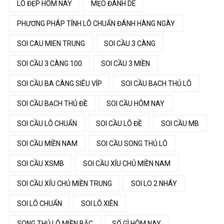
LÔ ĐẸP HÔM NAY
MẸO ĐÁNH DE
PHƯƠNG PHÁP TÍNH LÔ CHUẨN ĐÁNH HÀNG NGÀY
SOI CAU MIEN TRUNG
SOI CẦU 3 CÀNG
SOI CẦU 3 CÀNG 100
SOI CẦU 3 MIỀN
SOI CẦU BA CÀNG SIÊU VÍP
SOI CẦU BẠCH THỦ LÔ
SOI CẦU BẠCH THỦ ĐỀ
SOI CẦU HÔM NAY
SOI CẦU LÔ CHUẨN
SOI CẦU LÔ ĐỀ
SOI CẦU MB
SOI CẦU MIỀN NAM
SOI CẦU SONG THỦ LÔ
SOI CẦU XSMB
SOI CẦU XÍU CHỦ MIỀN NAM
SOI CẦU XỈU CHỦ MIỀN TRUNG
SOI LO 2 NHÁY
SOI LÔ CHUẨN
SOI LÔ XIÊN
SONG THỦ LÔ MIỀN BẮC
SỐ GÌ HÔM NAY