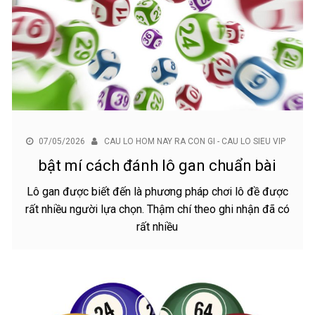
07/05/2026
CAU LO HOM NAY RA CON GI - CAU LO SIEU VIP
bật mí cách đánh lô gan chuẩn bài
Lô gan được biết đến là phương pháp chơi lô đề được
rất nhiều người lựa chọn. Thậm chí theo ghi nhận đã có
rất nhiều