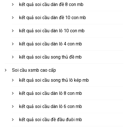
kết quả soi cầu dàn đề 8 con mb
kết quả soi cầu dàn đề 10 con mb
kết quả soi cầu dàn lô 10 con mb
kết quả soi cầu dàn lô 4 con mb
kết quả soi cầu song thủ đề mb
Soi cầu xsmb cao cấp
kết quả soi cầu song thủ lô kép mb
kết quả soi cầu dàn lô 8 con mb
kết quả soi cầu dàn lô 6 con mb
kết quả soi cầu đề đầu đuôi mb