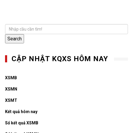
Search
CẬP NHẬT KQXS HÔM NAY
XSMB
XSMN
XSMT
Kết quả hôm nay
Sổ kết quả XSMB