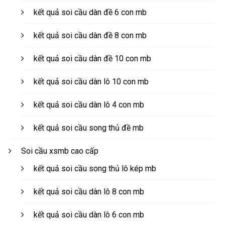
kết quả soi cầu dàn đề 6 con mb
kết quả soi cầu dàn đề 8 con mb
kết quả soi cầu dàn đề 10 con mb
kết quả soi cầu dàn lô 10 con mb
kết quả soi cầu dàn lô 4 con mb
kết quả soi cầu song thủ đề mb
Soi cầu xsmb cao cấp
kết quả soi cầu song thủ lô kép mb
kết quả soi cầu dàn lô 8 con mb
kết quả soi cầu dàn lô 6 con mb