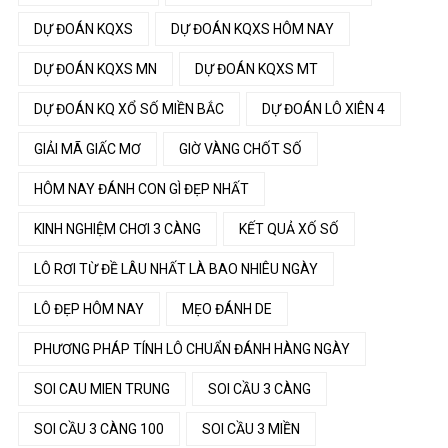
DỰ ĐOÁN KQXS
DỰ ĐOÁN KQXS HÔM NAY
DỰ ĐOÁN KQXS MN
DỰ ĐOÁN KQXS MT
DỰ ĐOÁN KQ XỔ SỐ MIỀN BẮC
DỰ ĐOÁN LÔ XIÊN 4
GIẢI MÃ GIẤC MƠ
GIỜ VÀNG CHỐT SỐ
HÔM NAY ĐÁNH CON GÌ ĐẸP NHẤT
KINH NGHIỆM CHƠI 3 CÀNG
KẾT QUẢ XỐ SỐ
LÔ RƠI TỪ ĐỀ LÂU NHẤT LÀ BAO NHIÊU NGÀY
LÔ ĐẸP HÔM NAY
MẸO ĐÁNH DE
PHƯƠNG PHÁP TÍNH LÔ CHUẨN ĐÁNH HÀNG NGÀY
SOI CAU MIEN TRUNG
SOI CẦU 3 CÀNG
SOI CẦU 3 CÀNG 100
SOI CẦU 3 MIỀN