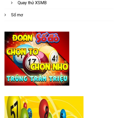
Quay thử XSMB
Sổ mơ