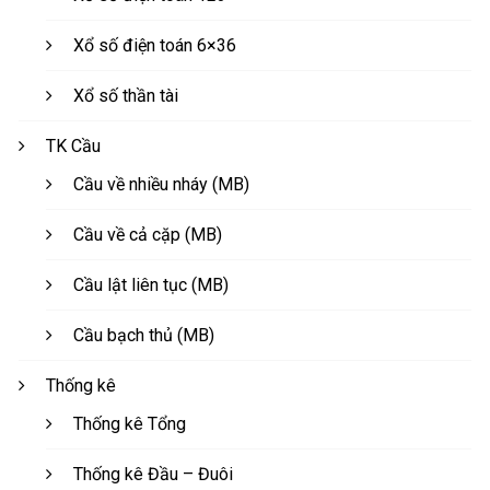
Xổ số điện toán 6×36
Xổ số thần tài
TK Cầu
Cầu về nhiều nháy (MB)
Cầu về cả cặp (MB)
Cầu lật liên tục (MB)
Cầu bạch thủ (MB)
Thống kê
Thống kê Tổng
Thống kê Đầu – Đuôi