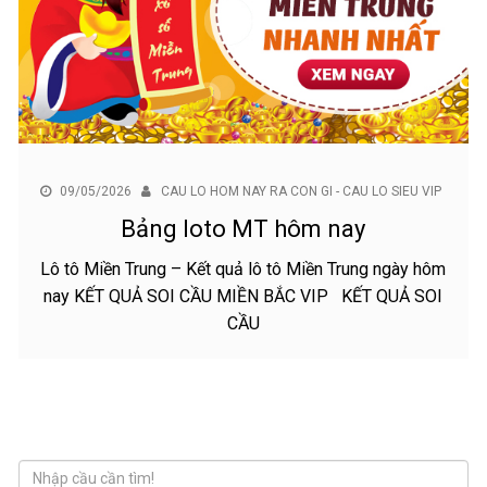
09/05/2026
CAU LO HOM NAY RA CON GI - CAU LO SIEU VIP
Bảng loto MT hôm nay
Lô tô Miền Trung – Kết quả lô tô Miền Trung ngày hôm
nay KẾT QUẢ SOI CẦU MIỀN BẮC VIP KẾT QUẢ SOI
CẦU