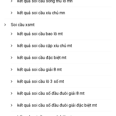
kết quả soi cầu song thủ lô mn
kết quả soi cầu xíu chủ mn
Soi cầu xsmt
kết quả soi cầu bao lô mt
kết quả soi cầu cặp xíu chủ mt
kết quả soi cầu đặc biệt mt
kết quả soi cầu giải 8 mt
kết quả soi cầu lô 3 số mt
kết quả soi cầu số đầu đuôi giải 8 mt
kết quả soi cầu số đầu đuôi giải đặc biệt mt