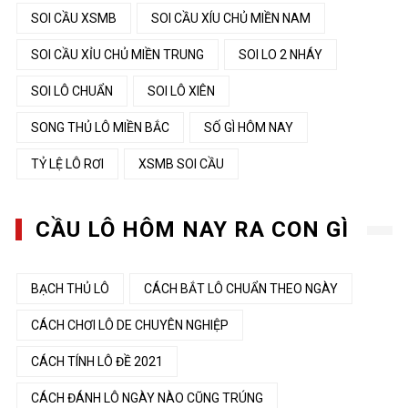
SOI CẦU XSMB
SOI CẦU XÍU CHỦ MIỀN NAM
SOI CẦU XỈU CHỦ MIỀN TRUNG
SOI LO 2 NHÁY
SOI LÔ CHUẨN
SOI LÔ XIÊN
SONG THỦ LÔ MIỀN BẮC
SỐ GÌ HÔM NAY
TỶ LỆ LÔ RƠI
XSMB SOI CẦU
CẦU LÔ HÔM NAY RA CON GÌ
BẠCH THỦ LÔ
CÁCH BẮT LÔ CHUẨN THEO NGÀY
CÁCH CHƠI LÔ DE CHUYÊN NGHIỆP
CÁCH TÍNH LÔ ĐỀ 2021
CÁCH ĐÁNH LÔ NGÀY NÀO CŨNG TRÚNG