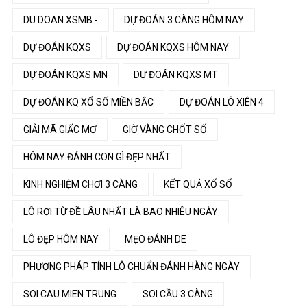
DU DOAN XSMB -
DỰ ĐOÁN 3 CÀNG HÔM NAY
DỰ ĐOÁN KQXS
DỰ ĐOÁN KQXS HÔM NAY
DỰ ĐOÁN KQXS MN
DỰ ĐOÁN KQXS MT
DỰ ĐOÁN KQ XỔ SỐ MIỀN BẮC
DỰ ĐOÁN LÔ XIÊN 4
GIẢI MÃ GIẤC MƠ
GIỜ VÀNG CHỐT SỐ
HÔM NAY ĐÁNH CON GÌ ĐẸP NHẤT
KINH NGHIỆM CHƠI 3 CÀNG
KẾT QUẢ XỐ SỐ
LÔ RƠI TỪ ĐỀ LÂU NHẤT LÀ BAO NHIÊU NGÀY
LÔ ĐẸP HÔM NAY
MẸO ĐÁNH DE
PHƯƠNG PHÁP TÍNH LÔ CHUẨN ĐÁNH HÀNG NGÀY
SOI CAU MIEN TRUNG
SOI CẦU 3 CÀNG