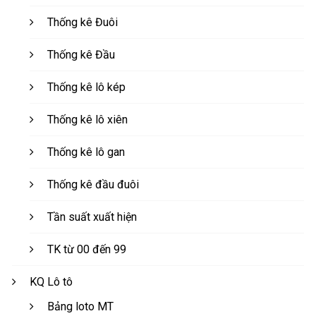
Thống kê Đuôi
Thống kê Đầu
Thống kê lô kép
Thống kê lô xiên
Thống kê lô gan
Thống kê đầu đuôi
Tần suất xuất hiện
TK từ 00 đến 99
KQ Lô tô
Bảng loto MT