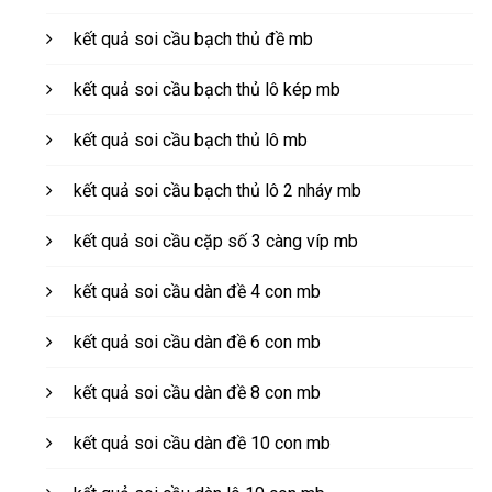
kết quả soi cầu bạch thủ đề mb
kết quả soi cầu bạch thủ lô kép mb
kết quả soi cầu bạch thủ lô mb
kết quả soi cầu bạch thủ lô 2 nháy mb
kết quả soi cầu cặp số 3 càng víp mb
kết quả soi cầu dàn đề 4 con mb
kết quả soi cầu dàn đề 6 con mb
kết quả soi cầu dàn đề 8 con mb
kết quả soi cầu dàn đề 10 con mb