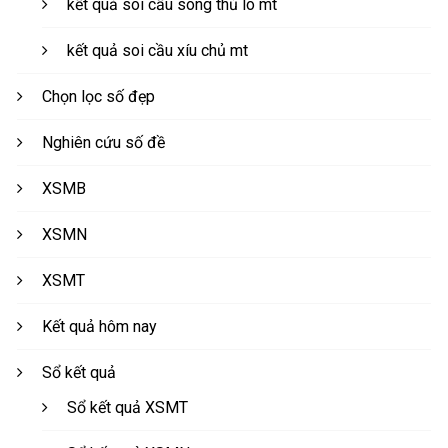
kết quả soi cầu song thủ lô mt
kết quả soi cầu xíu chủ mt
Chọn lọc số đẹp
Nghiên cứu số đề
XSMB
XSMN
XSMT
Kết quả hôm nay
Sổ kết quả
Sổ kết quả XSMT