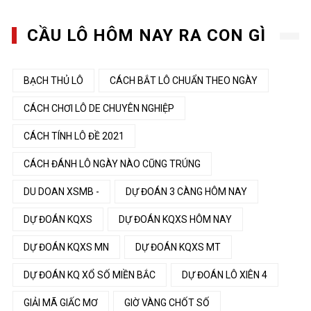
CẦU LÔ HÔM NAY RA CON GÌ
BẠCH THỦ LÔ
CÁCH BẮT LÔ CHUẨN THEO NGÀY
CÁCH CHƠI LÔ DE CHUYÊN NGHIỆP
CÁCH TÍNH LÔ ĐỀ 2021
CÁCH ĐÁNH LÔ NGÀY NÀO CŨNG TRÚNG
DU DOAN XSMB -
DỰ ĐOÁN 3 CÀNG HÔM NAY
DỰ ĐOÁN KQXS
DỰ ĐOÁN KQXS HÔM NAY
DỰ ĐOÁN KQXS MN
DỰ ĐOÁN KQXS MT
DỰ ĐOÁN KQ XỔ SỐ MIỀN BẮC
DỰ ĐOÁN LÔ XIÊN 4
GIẢI MÃ GIẤC MƠ
GIỜ VÀNG CHỐT SỐ