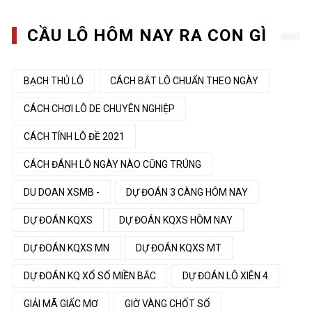
CẦU LÔ HÔM NAY RA CON GÌ
BẠCH THỦ LÔ
CÁCH BẮT LÔ CHUẨN THEO NGÀY
CÁCH CHƠI LÔ DE CHUYÊN NGHIỆP
CÁCH TÍNH LÔ ĐỀ 2021
CÁCH ĐÁNH LÔ NGÀY NÀO CŨNG TRÚNG
DU DOAN XSMB -
DỰ ĐOÁN 3 CÀNG HÔM NAY
DỰ ĐOÁN KQXS
DỰ ĐOÁN KQXS HÔM NAY
DỰ ĐOÁN KQXS MN
DỰ ĐOÁN KQXS MT
DỰ ĐOÁN KQ XỔ SỐ MIỀN BẮC
DỰ ĐOÁN LÔ XIÊN 4
GIẢI MÃ GIẤC MƠ
GIỜ VÀNG CHỐT SỐ