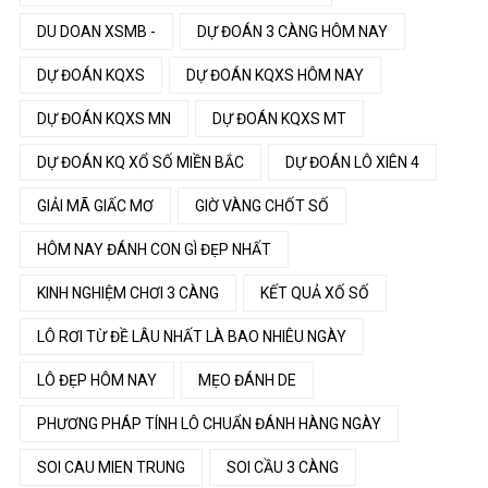
DU DOAN XSMB -
DỰ ĐOÁN 3 CÀNG HÔM NAY
DỰ ĐOÁN KQXS
DỰ ĐOÁN KQXS HÔM NAY
DỰ ĐOÁN KQXS MN
DỰ ĐOÁN KQXS MT
DỰ ĐOÁN KQ XỔ SỐ MIỀN BẮC
DỰ ĐOÁN LÔ XIÊN 4
GIẢI MÃ GIẤC MƠ
GIỜ VÀNG CHỐT SỐ
HÔM NAY ĐÁNH CON GÌ ĐẸP NHẤT
KINH NGHIỆM CHƠI 3 CÀNG
KẾT QUẢ XỐ SỐ
LÔ RƠI TỪ ĐỀ LÂU NHẤT LÀ BAO NHIÊU NGÀY
LÔ ĐẸP HÔM NAY
MẸO ĐÁNH DE
PHƯƠNG PHÁP TÍNH LÔ CHUẨN ĐÁNH HÀNG NGÀY
SOI CAU MIEN TRUNG
SOI CẦU 3 CÀNG