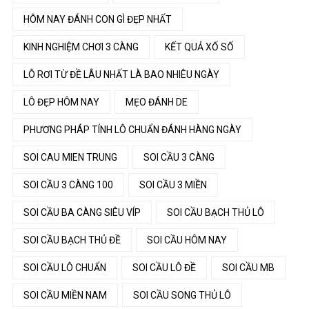
HÔM NAY ĐÁNH CON GÌ ĐẸP NHẤT
KINH NGHIỆM CHƠI 3 CÀNG
KẾT QUẢ XỐ SỐ
LÔ RƠI TỪ ĐỀ LÂU NHẤT LÀ BAO NHIÊU NGÀY
LÔ ĐẸP HÔM NAY
MẸO ĐÁNH DE
PHƯƠNG PHÁP TÍNH LÔ CHUẨN ĐÁNH HÀNG NGÀY
SOI CAU MIEN TRUNG
SOI CẦU 3 CÀNG
SOI CẦU 3 CÀNG 100
SOI CẦU 3 MIỀN
SOI CẦU BA CÀNG SIÊU VÍP
SOI CẦU BẠCH THỦ LÔ
SOI CẦU BẠCH THỦ ĐỀ
SOI CẦU HÔM NAY
SOI CẦU LÔ CHUẨN
SOI CẦU LÔ ĐỀ
SOI CẦU MB
SOI CẦU MIỀN NAM
SOI CẦU SONG THỦ LÔ