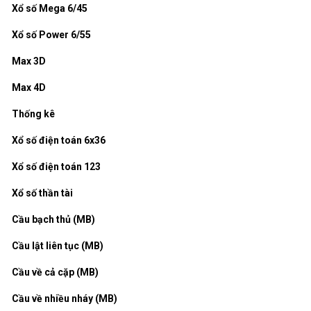
Xổ số Mega 6/45
Xổ số Power 6/55
Max 3D
Max 4D
Thống kê
Xổ số điện toán 6x36
Xổ số điện toán 123
Xổ số thần tài
Cầu bạch thủ (MB)
Cầu lật liên tục (MB)
Cầu về cả cặp (MB)
Cầu về nhiều nháy (MB)