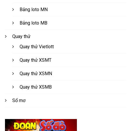
Bảng loto MN
Bảng loto MB
Quay thử
Quay thử Vietlott
Quay thử XSMT
Quay thử XSMN
Quay thử XSMB
Sổ mơ