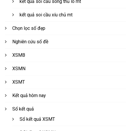
kết quả soi cầu song thủ lô mt
kết quả soi cầu xíu chủ mt
Chọn lọc số đẹp
Nghiên cứu số đề
XSMB
XSMN
XSMT
Kết quả hôm nay
Sổ kết quả
Sổ kết quả XSMT