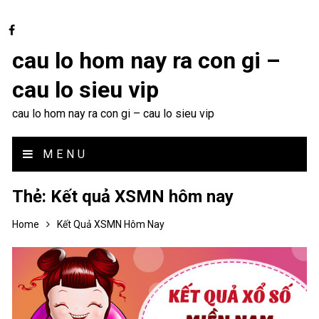
cau lo hom nay ra con gi –
cau lo sieu vip
cau lo hom nay ra con gi – cau lo sieu vip
MENU
Thẻ:
Kết quả XSMN hôm nay
Home
Kết Quả XSMN Hôm Nay