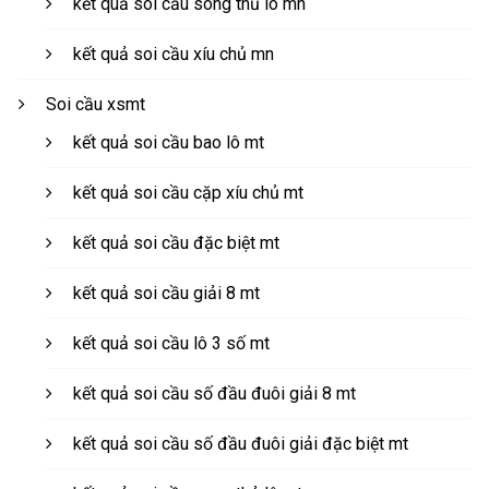
kết quả soi cầu song thủ lô mn
kết quả soi cầu xíu chủ mn
Soi cầu xsmt
kết quả soi cầu bao lô mt
kết quả soi cầu cặp xíu chủ mt
kết quả soi cầu đặc biệt mt
kết quả soi cầu giải 8 mt
kết quả soi cầu lô 3 số mt
kết quả soi cầu số đầu đuôi giải 8 mt
kết quả soi cầu số đầu đuôi giải đặc biệt mt