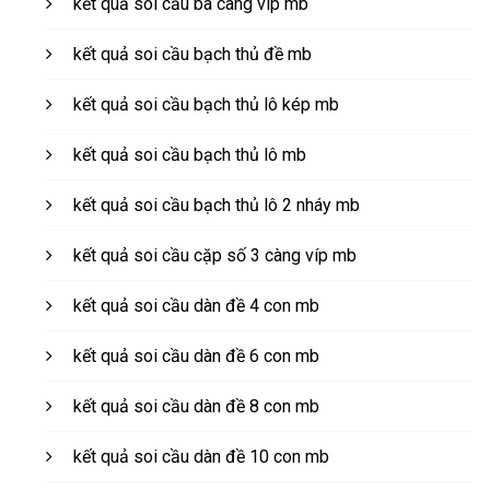
kết quả soi cầu ba càng víp mb
kết quả soi cầu bạch thủ đề mb
kết quả soi cầu bạch thủ lô kép mb
kết quả soi cầu bạch thủ lô mb
kết quả soi cầu bạch thủ lô 2 nháy mb
kết quả soi cầu cặp số 3 càng víp mb
kết quả soi cầu dàn đề 4 con mb
kết quả soi cầu dàn đề 6 con mb
kết quả soi cầu dàn đề 8 con mb
kết quả soi cầu dàn đề 10 con mb