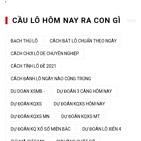
,
CẦU LÔ HÔM NAY RA CON GÌ
BẠCH THỦ LÔ
CÁCH BẮT LÔ CHUẨN THEO NGÀY
CÁCH CHƠI LÔ DE CHUYÊN NGHIỆP
CÁCH TÍNH LÔ ĐỀ 2021
CÁCH ĐÁNH LÔ NGÀY NÀO CŨNG TRÚNG
DU DOAN XSMB -
DỰ ĐOÁN 3 CÀNG HÔM NAY
DỰ ĐOÁN KQXS
DỰ ĐOÁN KQXS HÔM NAY
DỰ ĐOÁN KQXS MN
DỰ ĐOÁN KQXS MT
DỰ ĐOÁN KQ XỔ SỐ MIỀN BẮC
DỰ ĐOÁN LÔ XIÊN 4