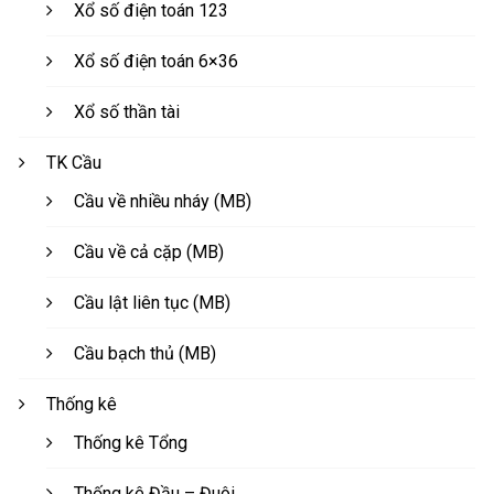
Xổ số điện toán 123
Xổ số điện toán 6×36
Xổ số thần tài
TK Cầu
Cầu về nhiều nháy (MB)
Cầu về cả cặp (MB)
Cầu lật liên tục (MB)
Cầu bạch thủ (MB)
Thống kê
Thống kê Tổng
Thống kê Đầu – Đuôi