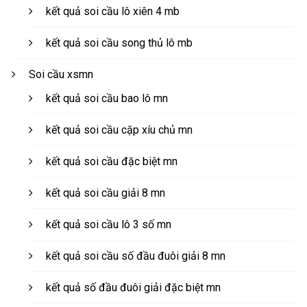
kết quả soi cầu lô xiên 4 mb
kết quả soi cầu song thủ lô mb
Soi cầu xsmn
kết quả soi cầu bao lô mn
kết quả soi cầu cặp xíu chủ mn
kết quả soi cầu đặc biệt mn
kết quả soi cầu giải 8 mn
kết quả soi cầu lô 3 số mn
kết quả soi cầu số đầu đuôi giải 8 mn
kết quả số đầu đuôi giải đặc biệt mn