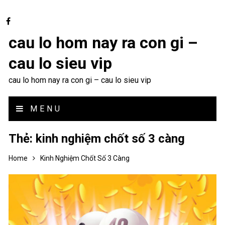
cau lo hom nay ra con gi –
cau lo sieu vip
cau lo hom nay ra con gi – cau lo sieu vip
MENU
Thẻ:
kinh nghiệm chốt số 3 càng
Home
Kinh Nghiệm Chốt Số 3 Càng