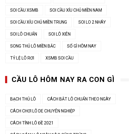
SOI CẦU XSMB
SOI CẦU XÍU CHỦ MIỀN NAM
SOI CẦU XỈU CHỦ MIỀN TRUNG
SOI LO 2 NHÁY
SOI LÔ CHUẨN
SOI LÔ XIÊN
SONG THỦ LÔ MIỀN BẮC
SỐ GÌ HÔM NAY
TỶ LỆ LÔ RƠI
XSMB SOI CẦU
CẦU LÔ HÔM NAY RA CON GÌ
BẠCH THỦ LÔ
CÁCH BẮT LÔ CHUẨN THEO NGÀY
CÁCH CHƠI LÔ DE CHUYÊN NGHIỆP
CÁCH TÍNH LÔ ĐỀ 2021