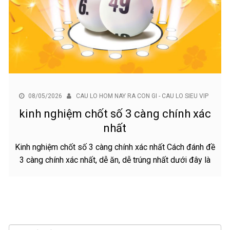
08/05/2026
CAU LO HOM NAY RA CON GI - CAU LO SIEU VIP
kinh nghiệm chốt số 3 càng chính xác
nhất
Kinh nghiệm chốt số 3 càng chính xác nhất Cách đánh đề
3 càng chính xác nhất, dễ ăn, dễ trúng nhất dưới đây là