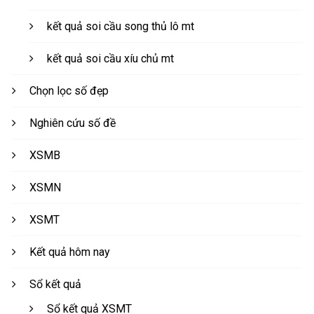
kết quả soi cầu song thủ lô mt
kết quả soi cầu xíu chủ mt
Chọn lọc số đẹp
Nghiên cứu số đề
XSMB
XSMN
XSMT
Kết quả hôm nay
Sổ kết quả
Sổ kết quả XSMT