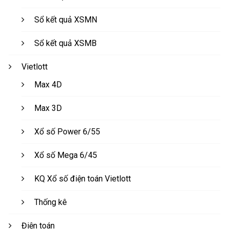
Sổ kết quả XSMN
Sổ kết quả XSMB
Vietlott
Max 4D
Max 3D
Xổ số Power 6/55
Xổ số Mega 6/45
KQ Xổ số điện toán Vietlott
Thống kê
Điện toán