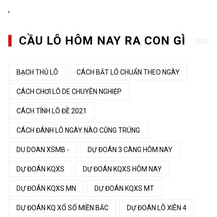
,
CẦU LÔ HÔM NAY RA CON GÌ
BẠCH THỦ LÔ
CÁCH BẮT LÔ CHUẨN THEO NGÀY
CÁCH CHƠI LÔ DE CHUYÊN NGHIỆP
CÁCH TÍNH LÔ ĐỀ 2021
CÁCH ĐÁNH LÔ NGÀY NÀO CŨNG TRÚNG
DU DOAN XSMB -
DỰ ĐOÁN 3 CÀNG HÔM NAY
DỰ ĐOÁN KQXS
DỰ ĐOÁN KQXS HÔM NAY
DỰ ĐOÁN KQXS MN
DỰ ĐOÁN KQXS MT
DỰ ĐOÁN KQ XỔ SỐ MIỀN BẮC
DỰ ĐOÁN LÔ XIÊN 4