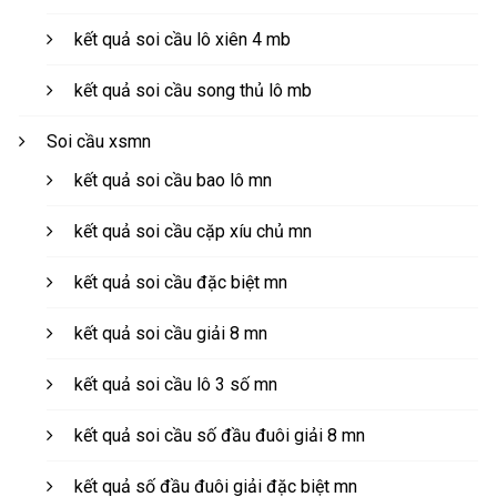
kết quả soi cầu lô xiên 4 mb
kết quả soi cầu song thủ lô mb
Soi cầu xsmn
kết quả soi cầu bao lô mn
kết quả soi cầu cặp xíu chủ mn
kết quả soi cầu đặc biệt mn
kết quả soi cầu giải 8 mn
kết quả soi cầu lô 3 số mn
kết quả soi cầu số đầu đuôi giải 8 mn
kết quả số đầu đuôi giải đặc biệt mn