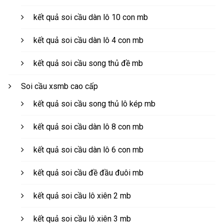
kết quả soi cầu dàn lô 10 con mb
kết quả soi cầu dàn lô 4 con mb
kết quả soi cầu song thủ đề mb
Soi cầu xsmb cao cấp
kết quả soi cầu song thủ lô kép mb
kết quả soi cầu dàn lô 8 con mb
kết quả soi cầu dàn lô 6 con mb
kết quả soi cầu đề đầu đuôi mb
kết quả soi cầu lô xiên 2 mb
kết quả soi cầu lô xiên 3 mb