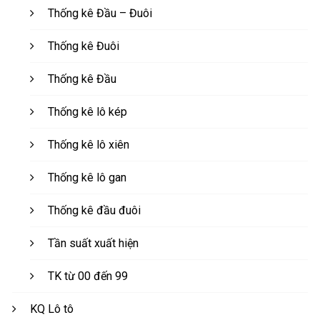
Thống kê Đầu – Đuôi
Thống kê Đuôi
Thống kê Đầu
Thống kê lô kép
Thống kê lô xiên
Thống kê lô gan
Thống kê đầu đuôi
Tần suất xuất hiện
TK từ 00 đến 99
KQ Lô tô