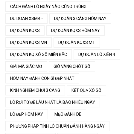
CÁCH ĐÁNH LÔ NGÀY NÀO CŨNG TRÚNG
DU DOAN XSMB -
DỰ ĐOÁN 3 CÀNG HÔM NAY
DỰ ĐOÁN KQXS
DỰ ĐOÁN KQXS HÔM NAY
DỰ ĐOÁN KQXS MN
DỰ ĐOÁN KQXS MT
DỰ ĐOÁN KQ XỔ SỐ MIỀN BẮC
DỰ ĐOÁN LÔ XIÊN 4
GIẢI MÃ GIẤC MƠ
GIỜ VÀNG CHỐT SỐ
HÔM NAY ĐÁNH CON GÌ ĐẸP NHẤT
KINH NGHIỆM CHƠI 3 CÀNG
KẾT QUẢ XỐ SỐ
LÔ RƠI TỪ ĐỀ LÂU NHẤT LÀ BAO NHIÊU NGÀY
LÔ ĐẸP HÔM NAY
MẸO ĐÁNH DE
PHƯƠNG PHÁP TÍNH LÔ CHUẨN ĐÁNH HÀNG NGÀY