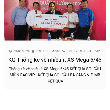
09/05/2026
CAU LO HOM NAY RA CON GI - CAU LO SIEU VIP
KQ Thống kê về nhiều ít XS Mega 6/45
Thống kê về nhiều ít XS Mega 6/45 KẾT QUẢ SOI CẦU
MIỀN BẮC VIP KẾT QUẢ SOI CẦU BA CÀNG VÍP MB
KẾT QUẢ