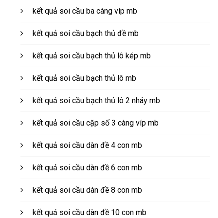
kết quả soi cầu ba càng víp mb
kết quả soi cầu bạch thủ đề mb
kết quả soi cầu bạch thủ lô kép mb
kết quả soi cầu bạch thủ lô mb
kết quả soi cầu bạch thủ lô 2 nháy mb
kết quả soi cầu cặp số 3 càng víp mb
kết quả soi cầu dàn đề 4 con mb
kết quả soi cầu dàn đề 6 con mb
kết quả soi cầu dàn đề 8 con mb
kết quả soi cầu dàn đề 10 con mb