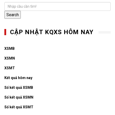
Search
CẬP NHẬT KQXS HÔM NAY
XSMB
XSMN
XSMT
Kết quả hôm nay
Sổ kết quả XSMB
Sổ kết quả XSMN
Sổ kết quả XSMT