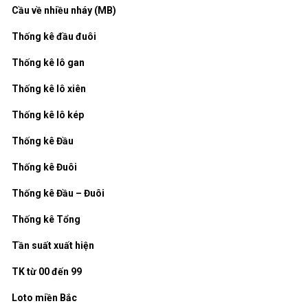
Cầu về nhiều nháy (MB)
Thống kê đầu đuôi
Thống kê lô gan
Thống kê lô xiên
Thống kê lô kép
Thống kê Đầu
Thống kê Đuôi
Thống kê Đầu – Đuôi
Thống kê Tổng
Tần suất xuất hiện
TK từ 00 đến 99
Loto miền Bắc