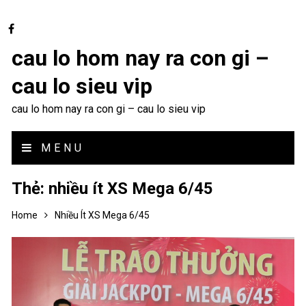
cau lo hom nay ra con gi –
cau lo sieu vip
cau lo hom nay ra con gi – cau lo sieu vip
MENU
Thẻ:
nhiều ít XS Mega 6/45
Home
Nhiều Ít XS Mega 6/45