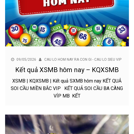
09/05/2026
CAU LO HOM NAY RA CON GI - CAU LO SIEU VIP
Kết quả XSMB hôm nay – KQXSMB
XSMB | KQXSMB | Kết quả SXMB hôm nay KẾT QUẢ
SOI CẦU MIỀN BẮC VIP KẾT QUẢ SOI CẦU BA CÀNG
VÍP MB KẾT