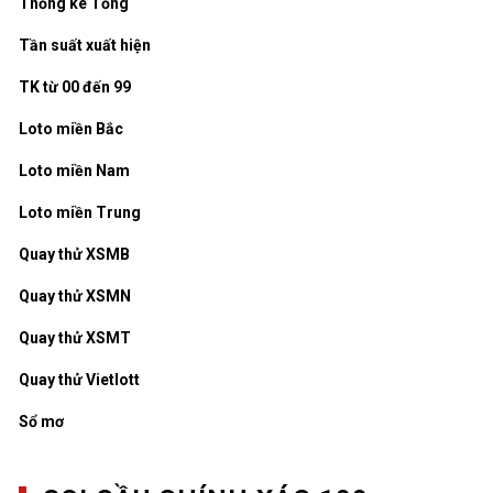
Thống kê Tổng
Tần suất xuất hiện
TK từ 00 đến 99
Loto miền Bắc
Loto miền Nam
Loto miền Trung
Quay thử XSMB
Quay thử XSMN
Quay thử XSMT
Quay thử Vietlott
Sổ mơ