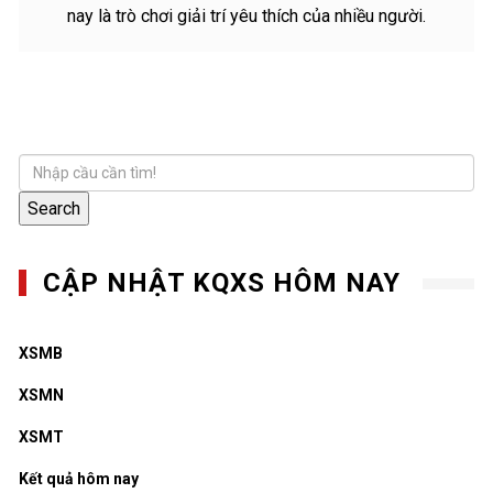
nay là trò chơi giải trí yêu thích của nhiều người.
Search
CẬP NHẬT KQXS HÔM NAY
XSMB
XSMN
XSMT
Kết quả hôm nay