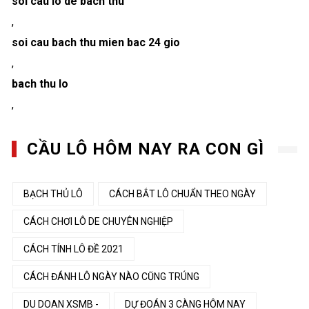
soi cau lo de bach thu
,
soi cau bach thu mien bac 24 gio
,
bach thu lo
,
CẦU LÔ HÔM NAY RA CON GÌ
BẠCH THỦ LÔ
CÁCH BẮT LÔ CHUẨN THEO NGÀY
CÁCH CHƠI LÔ DE CHUYÊN NGHIỆP
CÁCH TÍNH LÔ ĐỀ 2021
CÁCH ĐÁNH LÔ NGÀY NÀO CŨNG TRÚNG
DU DOAN XSMB -
DỰ ĐOÁN 3 CÀNG HÔM NAY