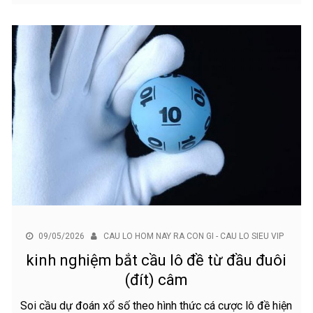
09/05/2026
CAU LO HOM NAY RA CON GI - CAU LO SIEU VIP
kinh nghiệm bắt cầu lô đề từ đầu đuôi
(đít) câm
Soi cầu dự đoán xổ số theo hình thức cá cược lô đề hiện