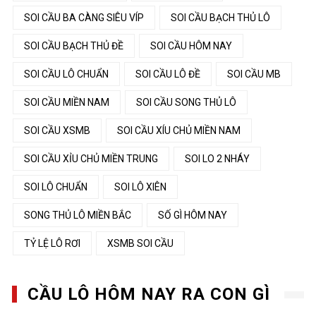
SOI CẦU BA CÀNG SIÊU VÍP
SOI CẦU BẠCH THỦ LÔ
SOI CẦU BẠCH THỦ ĐỀ
SOI CẦU HÔM NAY
SOI CẦU LÔ CHUẨN
SOI CẦU LÔ ĐỀ
SOI CẦU MB
SOI CẦU MIỀN NAM
SOI CẦU SONG THỦ LÔ
SOI CẦU XSMB
SOI CẦU XÍU CHỦ MIỀN NAM
SOI CẦU XỈU CHỦ MIỀN TRUNG
SOI LO 2 NHÁY
SOI LÔ CHUẨN
SOI LÔ XIÊN
SONG THỦ LÔ MIỀN BẮC
SỐ GÌ HÔM NAY
TỶ LỆ LÔ RƠI
XSMB SOI CẦU
CẦU LÔ HÔM NAY RA CON GÌ