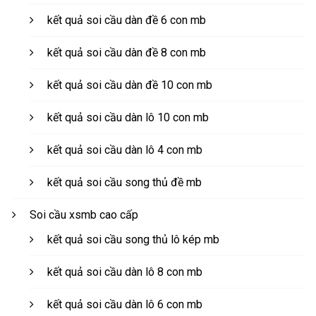
kết quả soi cầu dàn đề 6 con mb
kết quả soi cầu dàn đề 8 con mb
kết quả soi cầu dàn đề 10 con mb
kết quả soi cầu dàn lô 10 con mb
kết quả soi cầu dàn lô 4 con mb
kết quả soi cầu song thủ đề mb
Soi cầu xsmb cao cấp
kết quả soi cầu song thủ lô kép mb
kết quả soi cầu dàn lô 8 con mb
kết quả soi cầu dàn lô 6 con mb