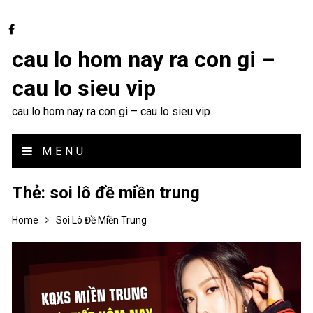
cau lo hom nay ra con gi –
cau lo sieu vip
cau lo hom nay ra con gi – cau lo sieu vip
MENU
Thẻ:
soi lô đề miền trung
Home
Soi Lô Đề Miền Trung