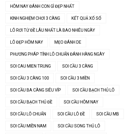
HÔM NAY ĐÁNH CON GÌ ĐẸP NHẤT
KINH NGHIỆM CHƠI 3 CÀNG
KẾT QUẢ XỐ SỐ
LÔ RƠI TỪ ĐỀ LÂU NHẤT LÀ BAO NHIÊU NGÀY
LÔ ĐẸP HÔM NAY
MẸO ĐÁNH DE
PHƯƠNG PHÁP TÍNH LÔ CHUẨN ĐÁNH HÀNG NGÀY
SOI CAU MIEN TRUNG
SOI CẦU 3 CÀNG
SOI CẦU 3 CÀNG 100
SOI CẦU 3 MIỀN
SOI CẦU BA CÀNG SIÊU VÍP
SOI CẦU BẠCH THỦ LÔ
SOI CẦU BẠCH THỦ ĐỀ
SOI CẦU HÔM NAY
SOI CẦU LÔ CHUẨN
SOI CẦU LÔ ĐỀ
SOI CẦU MB
SOI CẦU MIỀN NAM
SOI CẦU SONG THỦ LÔ