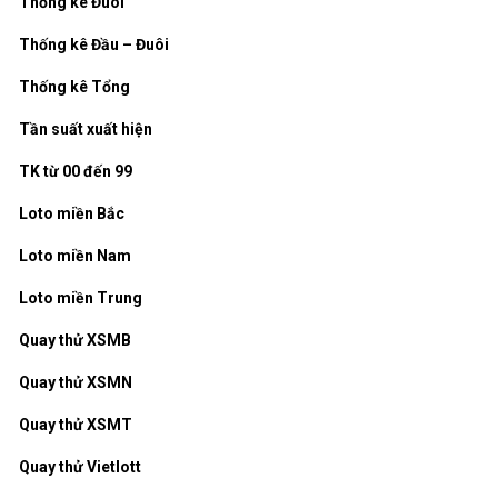
Thống kê Đuôi
Thống kê Đầu – Đuôi
Thống kê Tổng
Tần suất xuất hiện
TK từ 00 đến 99
Loto miền Bắc
Loto miền Nam
Loto miền Trung
Quay thử XSMB
Quay thử XSMN
Quay thử XSMT
Quay thử Vietlott