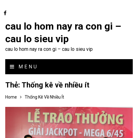
cau lo hom nay ra con gi –
cau lo sieu vip
cau lo hom nay ra con gi – cau lo sieu vip
MENU
Thẻ:
Thống kê về nhiều ít
Home
Thống Kê Về Nhiều Ít