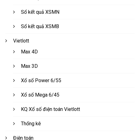
Sổ kết quả XSMN
Sổ kết quả XSMB
Vietlott
Max 4D
Max 3D
Xổ số Power 6/55
Xổ số Mega 6/45
KQ Xổ số điện toán Vietlott
Thống kê
Điện toán