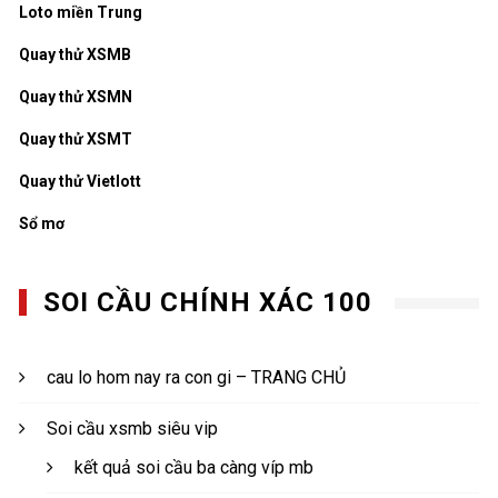
Loto miền Trung
Quay thử XSMB
Quay thử XSMN
Quay thử XSMT
Quay thử Vietlott
Sổ mơ
SOI CẦU CHÍNH XÁC 100
cau lo hom nay ra con gi – TRANG CHỦ
Soi cầu xsmb siêu vip
kết quả soi cầu ba càng víp mb