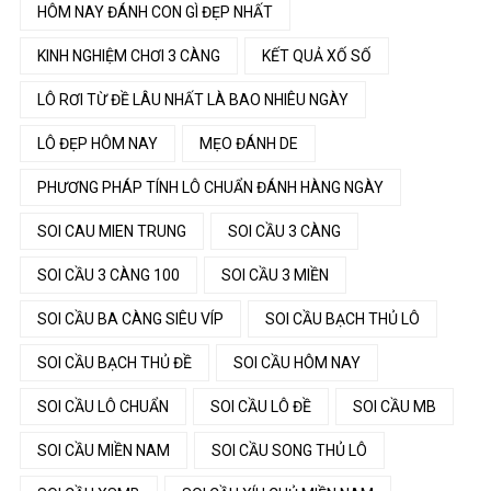
HÔM NAY ĐÁNH CON GÌ ĐẸP NHẤT
KINH NGHIỆM CHƠI 3 CÀNG
KẾT QUẢ XỐ SỐ
LÔ RƠI TỪ ĐỀ LÂU NHẤT LÀ BAO NHIÊU NGÀY
LÔ ĐẸP HÔM NAY
MẸO ĐÁNH DE
PHƯƠNG PHÁP TÍNH LÔ CHUẨN ĐÁNH HÀNG NGÀY
SOI CAU MIEN TRUNG
SOI CẦU 3 CÀNG
SOI CẦU 3 CÀNG 100
SOI CẦU 3 MIỀN
SOI CẦU BA CÀNG SIÊU VÍP
SOI CẦU BẠCH THỦ LÔ
SOI CẦU BẠCH THỦ ĐỀ
SOI CẦU HÔM NAY
SOI CẦU LÔ CHUẨN
SOI CẦU LÔ ĐỀ
SOI CẦU MB
SOI CẦU MIỀN NAM
SOI CẦU SONG THỦ LÔ