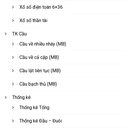
Xổ số điện toán 6×36
Xổ số thần tài
TK Cầu
Cầu về nhiều nháy (MB)
Cầu về cả cặp (MB)
Cầu lật liên tục (MB)
Cầu bạch thủ (MB)
Thống kê
Thống kê Tổng
Thống kê Đầu – Đuôi