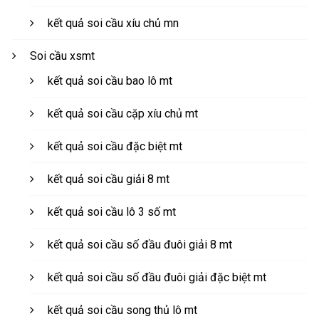
kết quả soi cầu xíu chủ mn
Soi cầu xsmt
kết quả soi cầu bao lô mt
kết quả soi cầu cặp xíu chủ mt
kết quả soi cầu đặc biệt mt
kết quả soi cầu giải 8 mt
kết quả soi cầu lô 3 số mt
kết quả soi cầu số đầu đuôi giải 8 mt
kết quả soi cầu số đầu đuôi giải đặc biệt mt
kết quả soi cầu song thủ lô mt