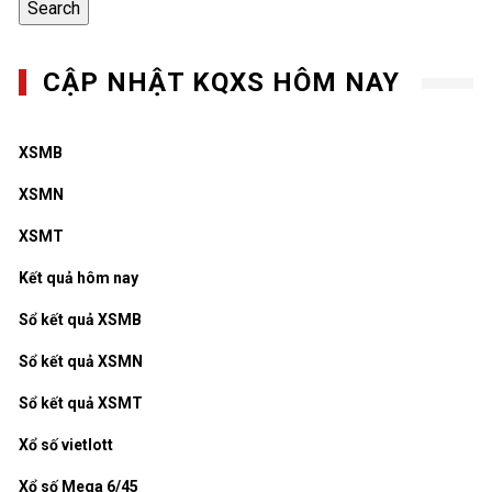
Search
CẬP NHẬT KQXS HÔM NAY
XSMB
XSMN
XSMT
Kết quả hôm nay
Sổ kết quả XSMB
Sổ kết quả XSMN
Sổ kết quả XSMT
Xổ số vietlott
Xổ số Mega 6/45