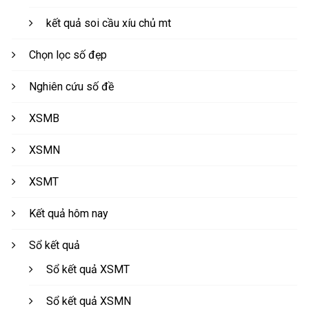
kết quả soi cầu xíu chủ mt
Chọn lọc số đẹp
Nghiên cứu số đề
XSMB
XSMN
XSMT
Kết quả hôm nay
Sổ kết quả
Sổ kết quả XSMT
Sổ kết quả XSMN