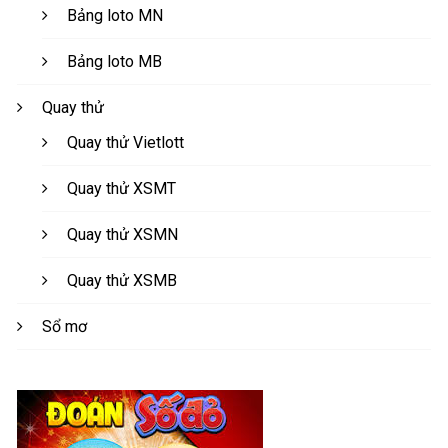
Bảng loto MN
Bảng loto MB
Quay thử
Quay thử Vietlott
Quay thử XSMT
Quay thử XSMN
Quay thử XSMB
Sổ mơ