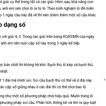
ột giải cụ thể trong tất cả các giải. Hôm sau, khả năng con
eo, anh em nên chơi lô ra từ lô. Theo kinh nghiệm lô đề miền
heo 1 ngày cầu này đã về thì nên chêm thêm một số cầu khác.
o dạng số
với giải 4, 5. Trong các giải trên bảng KQXSMN của ngày
ì anh em nên nuôi cặp số này trong 3 ngày kế tiếp.
c bản chất thì không hề khó. Bạch thủ lô kép và bạch thủ
nhất.
 1 đài mà mình soi. Soi cầu bạch thủ có thể về ở đài này
các cặp số giống nhau ở các đài thì có thể chơi bao lô.
ũng như một số phương pháp chơi hiệu quả. Muốn trúng lô
hương pháp soi cầu. Phân tích, thống kê và tìm ra quy luật