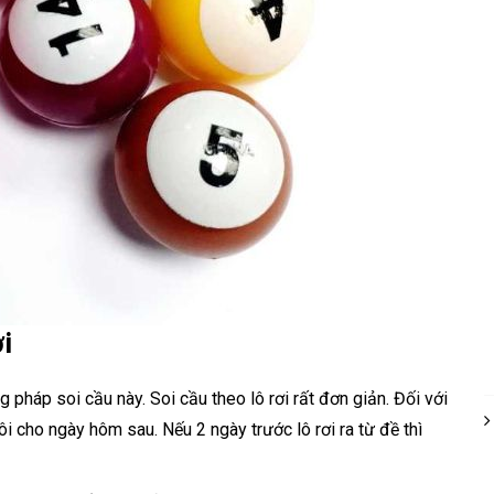
i
pháp soi cầu này. Soi cầu theo lô rơi rất đơn giản. Đối với
uôi cho ngày hôm sau. Nếu 2 ngày trước lô rơi ra từ đề thì