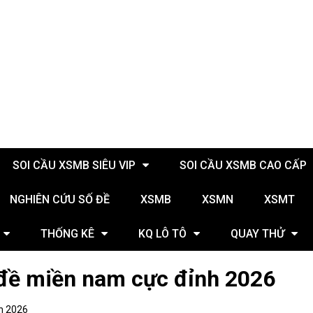
SOI CẦU XSMB SIÊU VIP
SOI CẦU XSMB CAO CẤP
NGHIÊN CỨU SỐ ĐỀ
XSMB
XSMN
XSMT
THỐNG KÊ
KQ LÔ TÔ
QUAY THỬ
 đề miền nam cực đỉnh 2026
h 2026