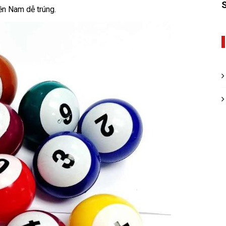
ền Nam dễ trúng.