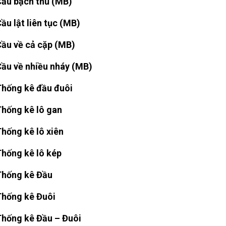
ầu bạch thủ (MB)
ầu lật liên tục (MB)
ầu về cả cặp (MB)
ầu về nhiều nháy (MB)
hống kê đầu đuôi
hống kê lô gan
hống kê lô xiên
hống kê lô kép
Thống kê Đầu
Thống kê Đuôi
hống kê Đầu – Đuôi