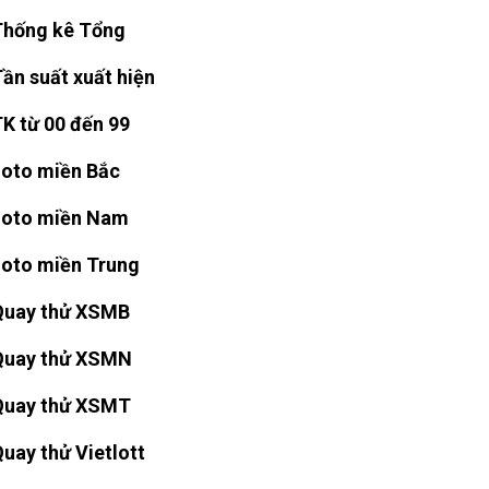
Thống kê Tổng
ần suất xuất hiện
K từ 00 đến 99
Loto miền Bắc
Loto miền Nam
Loto miền Trung
Quay thử XSMB
Quay thử XSMN
Quay thử XSMT
uay thử Vietlott