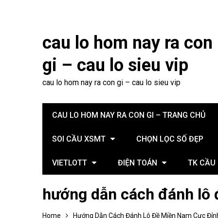
cau lo hom nay ra con
gi – cau lo sieu vip
cau lo hom nay ra con gi – cau lo sieu vip
CAU LO HOM NAY RA CON GI – TRANG CHỦ
SOI CẦU XSMT
CHỌN LỌC SỐ ĐẸP
VIETLOTT
ĐIỆN TOÁN
TK CẦU
hướng dẫn cách đánh lô
Home
Hướng Dẫn Cách Đánh Lô Đề Miền Nam Cực Đỉn