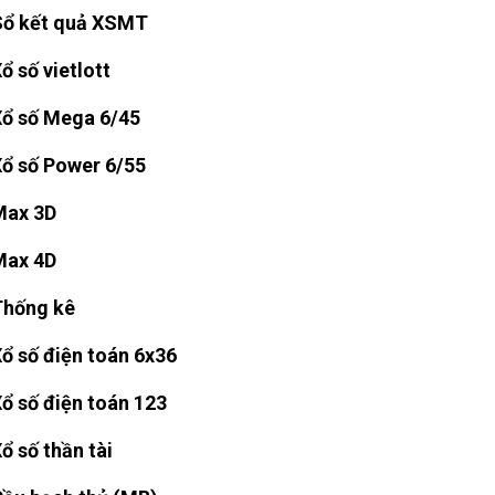
Sổ kết quả XSMT
ổ số vietlott
Xổ số Mega 6/45
ổ số Power 6/55
Max 3D
Max 4D
Thống kê
ổ số điện toán 6x36
ổ số điện toán 123
ổ số thần tài