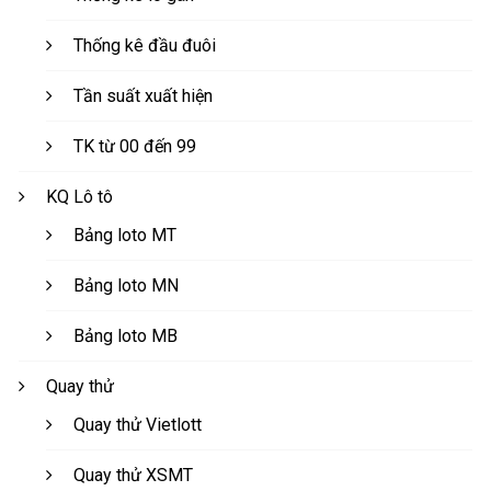
Thống kê đầu đuôi
Tần suất xuất hiện
TK từ 00 đến 99
KQ Lô tô
Bảng loto MT
Bảng loto MN
Bảng loto MB
Quay thử
Quay thử Vietlott
Quay thử XSMT