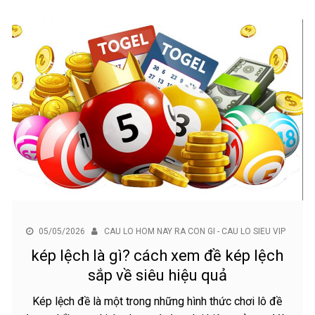
05/05/2026
CAU LO HOM NAY RA CON GI - CAU LO SIEU VIP
kép lệch là gì? cách xem đề kép lệch
sắp về siêu hiệu quả
Kép lệch đề là một trong những hình thức chơi lô đề