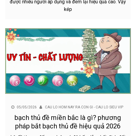
được nhiều người áp dụng và đem lại hiệu quả cao. Vậy
kép
05/05/2026
CAU LO HOM NAY RA CON GI - CAU LO SIEU VIP
bạch thủ đề miền bắc là gì? phương
pháp bắt bạch thủ đề hiệu quả 2026