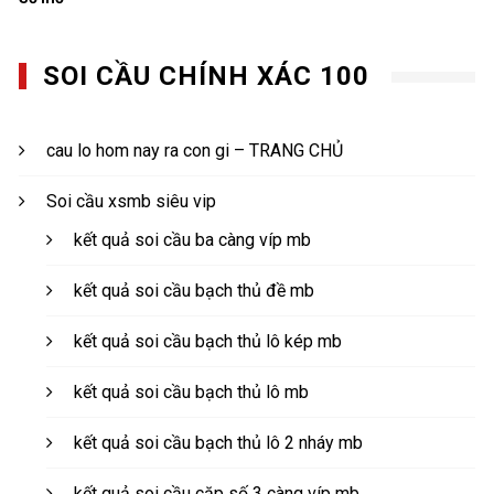
SOI CẦU CHÍNH XÁC 100
cau lo hom nay ra con gi – TRANG CHỦ
Soi cầu xsmb siêu vip
kết quả soi cầu ba càng víp mb
kết quả soi cầu bạch thủ đề mb
kết quả soi cầu bạch thủ lô kép mb
kết quả soi cầu bạch thủ lô mb
kết quả soi cầu bạch thủ lô 2 nháy mb
kết quả soi cầu cặp số 3 càng víp mb