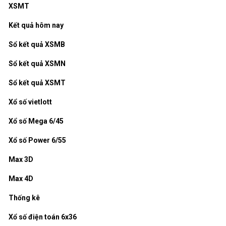
XSMT
Kết quả hôm nay
Sổ kết quả XSMB
Sổ kết quả XSMN
Sổ kết quả XSMT
Xổ số vietlott
Xổ số Mega 6/45
Xổ số Power 6/55
Max 3D
Max 4D
Thống kê
Xổ số điện toán 6x36