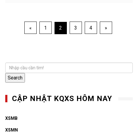
Điều
«
1
2
3
4
»
hướng
bài
viết
Search
CẬP NHẬT KQXS HÔM NAY
XSMB
XSMN