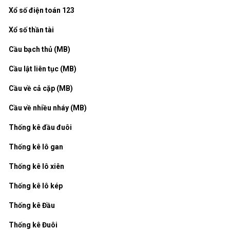
Xổ số điện toán 123
Xổ số thần tài
Cầu bạch thủ (MB)
Cầu lật liên tục (MB)
Cầu về cả cặp (MB)
Cầu về nhiều nháy (MB)
Thống kê đầu đuôi
Thống kê lô gan
Thống kê lô xiên
Thống kê lô kép
Thống kê Đầu
Thống kê Đuôi