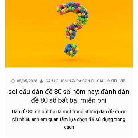
05/05/2026
CAU LO HOM NAY RA CON GI - CAU LO SIEU VIP
soi cầu dàn đề 80 số hôm nay: đánh dàn
đề 80 số bất bại miễn phí
Dàn đề 80 số bất bại là một trong những dàn đề được
rất nhiều anh em quan tâm lựa chọn để sử dụng trong
cách