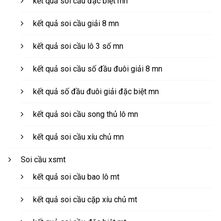
kết quả soi cầu đặc biệt mn
kết quả soi cầu giải 8 mn
kết quả soi cầu lô 3 số mn
kết quả soi cầu số đầu đuôi giải 8 mn
kết quả số đầu đuôi giải đặc biệt mn
kết quả soi cầu song thủ lô mn
kết quả soi cầu xíu chủ mn
Soi cầu xsmt
kết quả soi cầu bao lô mt
kết quả soi cầu cặp xíu chủ mt