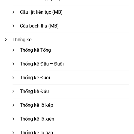
Cầu lật liên tục (MB)
Cầu bạch thủ (MB)
Thống kê
Thống kê Tổng
Thống kê Đầu – Đuôi
Thống kê Đuôi
Thống kê Đầu
Thống kê lô kép
Thống kê lô xiên
Thống kê lô gan