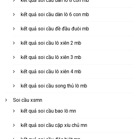
kết quả soi cầu dàn lô 8 con mb
kết quả soi cầu dàn lô 6 con mb
kết quả soi cầu đề đầu đuôi mb
kết quả soi cầu lô xiên 2 mb
kết quả soi cầu lô xiên 3 mb
kết quả soi cầu lô xiên 4 mb
kết quả soi cầu song thủ lô mb
Soi cầu xsmn
kết quả soi cầu bao lô mn
kết quả soi cầu cặp xíu chủ mn