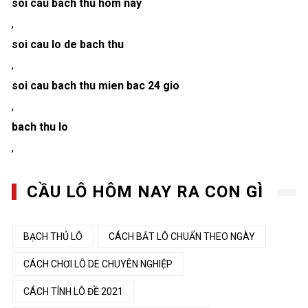
soi cau bach thu hom nay
,
soi cau lo de bach thu
,
soi cau bach thu mien bac 24 gio
,
bach thu lo
,
CẦU LÔ HÔM NAY RA CON GÌ
BẠCH THỦ LÔ
CÁCH BẮT LÔ CHUẨN THEO NGÀY
CÁCH CHƠI LÔ DE CHUYÊN NGHIỆP
CÁCH TÍNH LÔ ĐỀ 2021