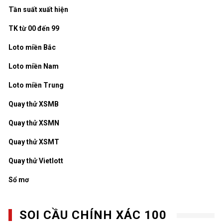
Tần suất xuất hiện
TK từ 00 đến 99
Loto miền Bắc
Loto miền Nam
Loto miền Trung
Quay thử XSMB
Quay thử XSMN
Quay thử XSMT
Quay thử Vietlott
Sổ mơ
SOI CẦU CHÍNH XÁC 100