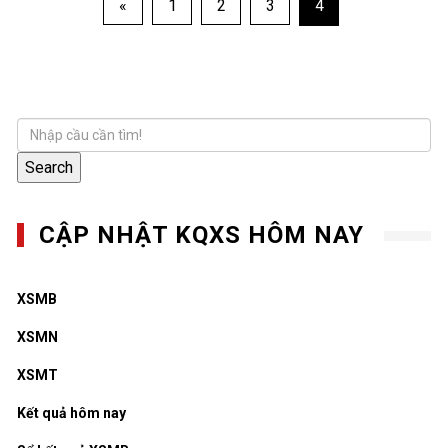
«
1
2
3
4
hướng
bài
viết
Search
CẬP NHẬT KQXS HÔM NAY
XSMB
XSMN
XSMT
Kết quả hôm nay