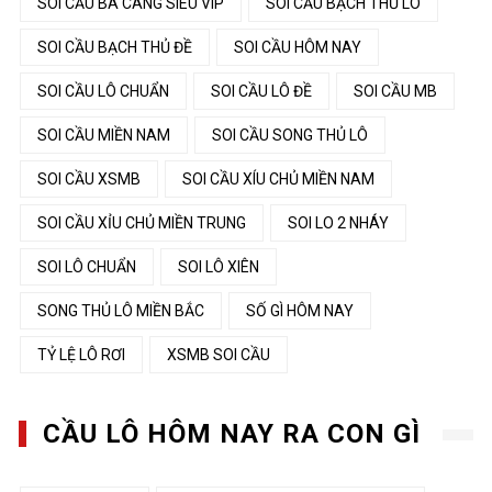
SOI CẦU BA CÀNG SIÊU VÍP
SOI CẦU BẠCH THỦ LÔ
SOI CẦU BẠCH THỦ ĐỀ
SOI CẦU HÔM NAY
SOI CẦU LÔ CHUẨN
SOI CẦU LÔ ĐỀ
SOI CẦU MB
SOI CẦU MIỀN NAM
SOI CẦU SONG THỦ LÔ
SOI CẦU XSMB
SOI CẦU XÍU CHỦ MIỀN NAM
SOI CẦU XỈU CHỦ MIỀN TRUNG
SOI LO 2 NHÁY
SOI LÔ CHUẨN
SOI LÔ XIÊN
SONG THỦ LÔ MIỀN BẮC
SỐ GÌ HÔM NAY
TỶ LỆ LÔ RƠI
XSMB SOI CẦU
CẦU LÔ HÔM NAY RA CON GÌ