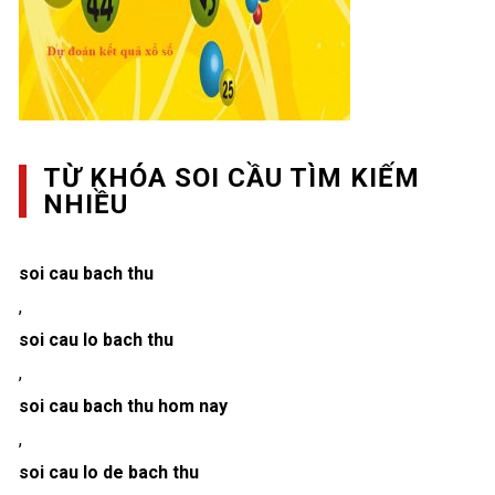
TỪ KHÓA SOI CẦU TÌM KIẾM
NHIỀU
soi cau bach thu
,
soi cau lo bach thu
,
soi cau bach thu hom nay
,
soi cau lo de bach thu