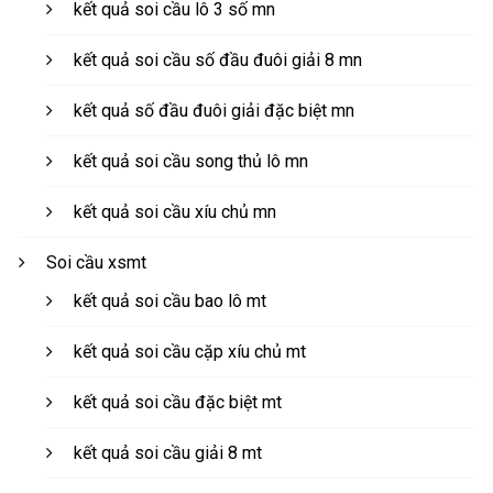
kết quả soi cầu lô 3 số mn
kết quả soi cầu số đầu đuôi giải 8 mn
kết quả số đầu đuôi giải đặc biệt mn
kết quả soi cầu song thủ lô mn
kết quả soi cầu xíu chủ mn
Soi cầu xsmt
kết quả soi cầu bao lô mt
kết quả soi cầu cặp xíu chủ mt
kết quả soi cầu đặc biệt mt
kết quả soi cầu giải 8 mt