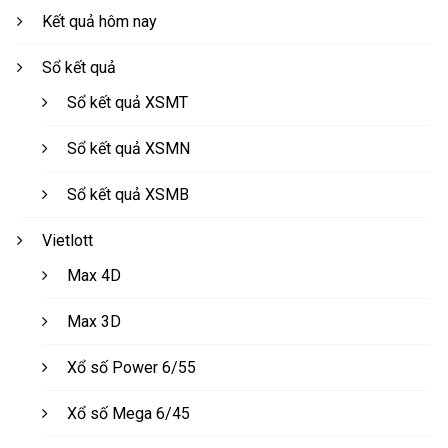
Kết quả hôm nay
Sổ kết quả
Sổ kết quả XSMT
Sổ kết quả XSMN
Sổ kết quả XSMB
Vietlott
Max 4D
Max 3D
Xổ số Power 6/55
Xổ số Mega 6/45