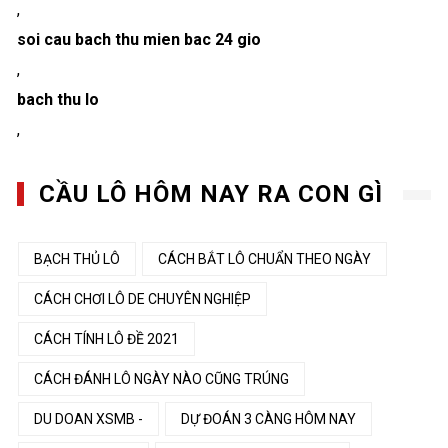
,
soi cau bach thu mien bac 24 gio
,
bach thu lo
,
CẦU LÔ HÔM NAY RA CON GÌ
BẠCH THỦ LÔ
CÁCH BẮT LÔ CHUẨN THEO NGÀY
CÁCH CHƠI LÔ DE CHUYÊN NGHIỆP
CÁCH TÍNH LÔ ĐỀ 2021
CÁCH ĐÁNH LÔ NGÀY NÀO CŨNG TRÚNG
DU DOAN XSMB -
DỰ ĐOÁN 3 CÀNG HÔM NAY