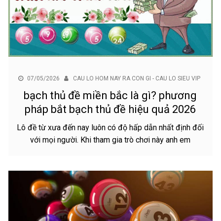
07/05/2026
CAU LO HOM NAY RA CON GI - CAU LO SIEU VIP
bạch thủ đề miền bắc là gì? phương
pháp bắt bạch thủ đề hiệu quả 2026
Lô đề từ xưa đến nay luôn có độ hấp dẫn nhất định đối
với mọi người. Khi tham gia trò chơi này anh em