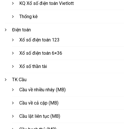
KQ Xổ số điện toán Vietlott
Thống kê
Điện toán
Xổ số điện toán 123
Xổ số điện toán 6×36
Xổ số thần tài
TK Cầu
Cầu về nhiều nháy (MB)
Cầu về cả cặp (MB)
Cầu lật liên tục (MB)