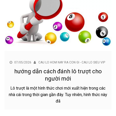
07/05/2026
CAU LO HOM NAY RA CON GI - CAU LO SIEU VIP
hướng dẫn cách đánh lô trượt cho
người mới
Lô trượt là một hình thức chơi mới xuất hiện trong các
nhà cái trong thời gian gần đây. Tuy nhiên, hình thức này
đã