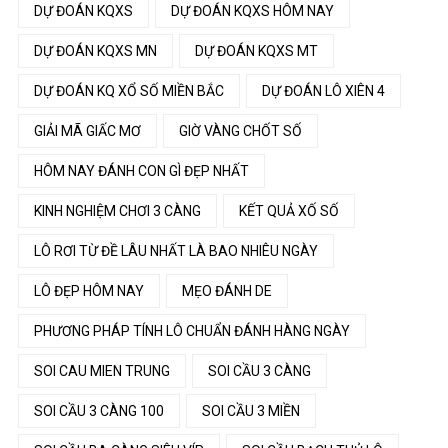
DỰ ĐOÁN KQXS
DỰ ĐOÁN KQXS HÔM NAY
DỰ ĐOÁN KQXS MN
DỰ ĐOÁN KQXS MT
DỰ ĐOÁN KQ XỔ SỐ MIỀN BẮC
DỰ ĐOÁN LÔ XIÊN 4
GIẢI MÃ GIẤC MƠ
GIỜ VÀNG CHỐT SỐ
HÔM NAY ĐÁNH CON GÌ ĐẸP NHẤT
KINH NGHIỆM CHƠI 3 CÀNG
KẾT QUẢ XỐ SỐ
LÔ RƠI TỪ ĐỀ LÂU NHẤT LÀ BAO NHIÊU NGÀY
LÔ ĐẸP HÔM NAY
MẸO ĐÁNH DE
PHƯƠNG PHÁP TÍNH LÔ CHUẨN ĐÁNH HÀNG NGÀY
SOI CAU MIEN TRUNG
SOI CẦU 3 CÀNG
SOI CẦU 3 CÀNG 100
SOI CẦU 3 MIỀN