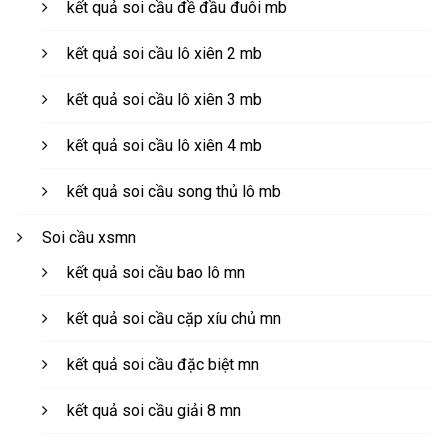
kết quả soi cầu đề đầu đuôi mb
kết quả soi cầu lô xiên 2 mb
kết quả soi cầu lô xiên 3 mb
kết quả soi cầu lô xiên 4 mb
kết quả soi cầu song thủ lô mb
Soi cầu xsmn
kết quả soi cầu bao lô mn
kết quả soi cầu cặp xíu chủ mn
kết quả soi cầu đặc biệt mn
kết quả soi cầu giải 8 mn