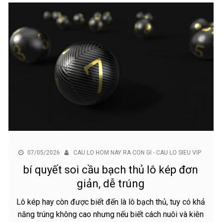
07/05/2026
CAU LO HOM NAY RA CON GI - CAU LO SIEU VIP
bí quyết soi cầu bạch thủ lô kép đơn
giản, dễ trúng
Lô kép hay còn được biết đến là lô bạch thủ, tuy có khả
năng trúng không cao nhưng nếu biết cách nuôi và kiên