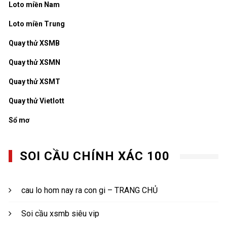
Loto miền Nam
Loto miền Trung
Quay thử XSMB
Quay thử XSMN
Quay thử XSMT
Quay thử Vietlott
Sổ mơ
SOI CẦU CHÍNH XÁC 100
cau lo hom nay ra con gi – TRANG CHỦ
Soi cầu xsmb siêu vip