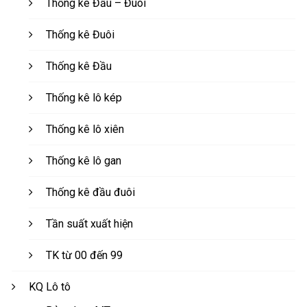
Thống kê Đầu – Đuôi
Thống kê Đuôi
Thống kê Đầu
Thống kê lô kép
Thống kê lô xiên
Thống kê lô gan
Thống kê đầu đuôi
Tần suất xuất hiện
TK từ 00 đến 99
KQ Lô tô