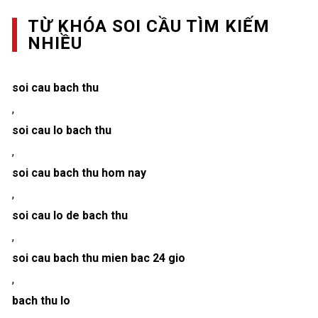
TỪ KHÓA SOI CẦU TÌM KIẾM
NHIỀU
soi cau bach thu
,
soi cau lo bach thu
,
soi cau bach thu hom nay
,
soi cau lo de bach thu
,
soi cau bach thu mien bac 24 gio
,
bach thu lo