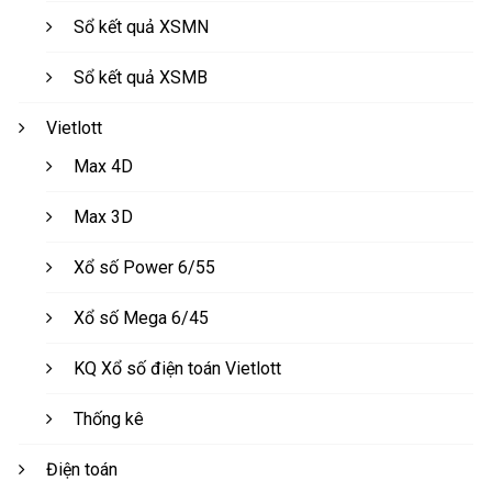
Sổ kết quả XSMN
Sổ kết quả XSMB
Vietlott
Max 4D
Max 3D
Xổ số Power 6/55
Xổ số Mega 6/45
KQ Xổ số điện toán Vietlott
Thống kê
Điện toán