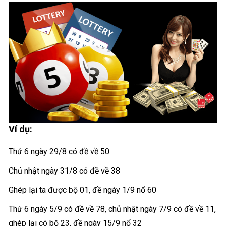
Ví dụ:
Thứ 6 ngày 29/8 có đề về 50
Chủ nhật ngày 31/8 có đề về 38
Ghép lại ta được bộ 01, đề ngày 1/9 nổ 60
Thứ 6 ngày 5/9 có đề về 78, chủ nhật ngày 7/9 có đề về 11,
ghép lại có bộ 23, đề ngày 15/9 nổ 32