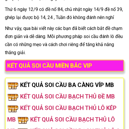
Thứ 6 ngày 12/9 có đề nổ 84, chủ nhật ngày 14/9 đề nổ 39,
ghép lại được bộ 14, 24 , Tuần đó không đánh nên nghỉ
Như vậy, qua bài viết này các bạn đã biết cách bắt đề chạm
đơn giản và dễ dàng. Mỗi phương pháp soi cầu đánh lô đều
cần có những mẹo và cách chơi riêng để tăng khả năng
thắng giải.
KẾT QUẢ SOI CẦU MIỀN BẮC VIP
KẾT QUẢ SOI CẦU BA CÀNG VÍP MB
KẾT QUẢ SOI CẦU BẠCH THỦ ĐỀ MB
KẾT QUẢ SOI CẦU BẠCH THỦ LÔ KÉP
MB
KẾT QUẢ SOI CẦU BẠCH THỦ LÔ