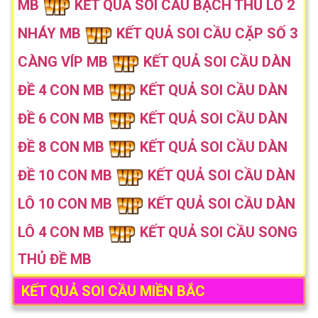
MB
KẾT QUẢ SOI CẦU BẠCH THỦ LÔ 2
NHÁY MB
KẾT QUẢ SOI CẦU CẶP SỐ 3
CÀNG VÍP MB
KẾT QUẢ SOI CẦU DÀN
ĐỀ 4 CON MB
KẾT QUẢ SOI CẦU DÀN
ĐỀ 6 CON MB
KẾT QUẢ SOI CẦU DÀN
ĐỀ 8 CON MB
KẾT QUẢ SOI CẦU DÀN
ĐỀ 10 CON MB
KẾT QUẢ SOI CẦU DÀN
LÔ 10 CON MB
KẾT QUẢ SOI CẦU DÀN
LÔ 4 CON MB
KẾT QUẢ SOI CẦU SONG
THỦ ĐỀ MB
KẾT QUẢ SOI CẦU MIỀN BẮC