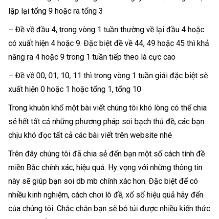
lặp lại tổng 9 hoặc ra tổng 3
– Đề về đầu 4, trong vòng 1 tuần thường về lại đầu 4 hoặc
có xuất hiện 4 hoặc 9. Đặc biệt đề về 44, 49 hoặc 45 thì khả
năng ra 4 hoặc 9 trong 1 tuần tiếp theo là cực cao
– Đề về 00, 01, 10, 11 thì trong vòng 1 tuần giải đặc biệt sẽ
xuất hiện 0 hoặc 1 hoặc tổng 1, tổng 10
Trong khuôn khổ một bài viết chúng tôi khó lòng có thể chia
sẻ hết tất cả những phương pháp soi bạch thủ đề, các bạn
chịu khó đọc tất cả các bài viết trên website nhé
Trên đây chúng tôi đã chia sẻ đến bạn một số cách tính đề
miền Bắc chính xác, hiệu quả. Hy vọng với những thông tin
này sẽ giúp bạn soi db mb chính xác hơn. Đặc biệt để có
nhiều kinh nghiệm, cách chơi lô đề, xổ số hiệu quả hãy đến
của chúng tôi. Chắc chắn bạn sẽ bỏ túi được nhiều kiến thức