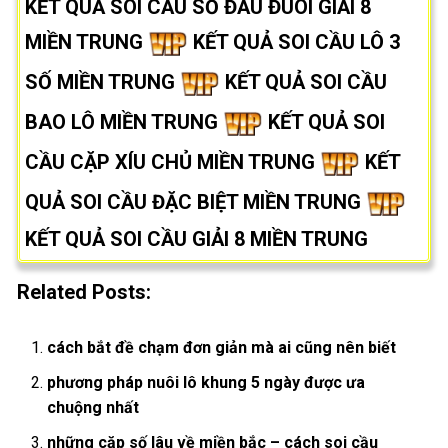
KẾT QUẢ SOI CẦU SỐ ĐẦU ĐUÔI GIẢI 8
MIỀN TRUNG
KẾT QUẢ SOI CẦU LÔ 3
SỐ MIỀN TRUNG
KẾT QUẢ SOI CẦU
BAO LÔ MIỀN TRUNG
KẾT QUẢ SOI
CẦU CẶP XÍU CHỦ MIỀN TRUNG
KẾT
QUẢ SOI CẦU ĐẶC BIỆT MIỀN TRUNG
KẾT QUẢ SOI CẦU GIẢI 8 MIỀN TRUNG
Related Posts:
cách bắt đề chạm đơn giản mà ai cũng nên biết
phương pháp nuôi lô khung 5 ngày được ưa
chuộng nhất
những cặp số lâu về miền bắc – cách soi cầu