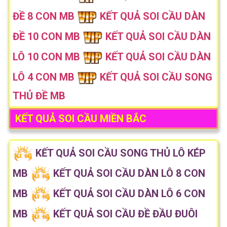
ĐỀ 8 CON MB
KẾT QUẢ SOI CẦU DÀN
ĐỀ 10 CON MB
KẾT QUẢ SOI CẦU DÀN
LÔ 10 CON MB
KẾT QUẢ SOI CẦU DÀN
LÔ 4 CON MB
KẾT QUẢ SOI CẦU SONG
THỦ ĐỀ MB
KẾT QUẢ SOI CẦU MIỀN BẮC
KẾT QUẢ SOI CẦU SONG THỦ LÔ KÉP
MB
KẾT QUẢ SOI CẦU DÀN LÔ 8 CON
MB
KẾT QUẢ SOI CẦU DÀN LÔ 6 CON
MB
KẾT QUẢ SOI CẦU ĐỀ ĐẦU ĐUÔI