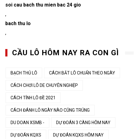
soi cau bach thu mien bac 24 gio
,
bach thu lo
,
CẦU LÔ HÔM NAY RA CON GÌ
BẠCH THỦ LÔ
CÁCH BẮT LÔ CHUẨN THEO NGÀY
CÁCH CHƠI LÔ DE CHUYÊN NGHIỆP
CÁCH TÍNH LÔ ĐỀ 2021
CÁCH ĐÁNH LÔ NGÀY NÀO CŨNG TRÚNG
DU DOAN XSMB -
DỰ ĐOÁN 3 CÀNG HÔM NAY
DỰ ĐOÁN KQXS
DỰ ĐOÁN KQXS HÔM NAY