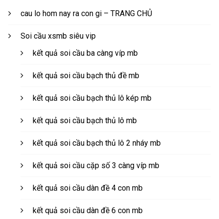
cau lo hom nay ra con gi – TRANG CHỦ
Soi cầu xsmb siêu vip
kết quả soi cầu ba càng víp mb
kết quả soi cầu bạch thủ đề mb
kết quả soi cầu bạch thủ lô kép mb
kết quả soi cầu bạch thủ lô mb
kết quả soi cầu bạch thủ lô 2 nháy mb
kết quả soi cầu cặp số 3 càng víp mb
kết quả soi cầu dàn đề 4 con mb
kết quả soi cầu dàn đề 6 con mb