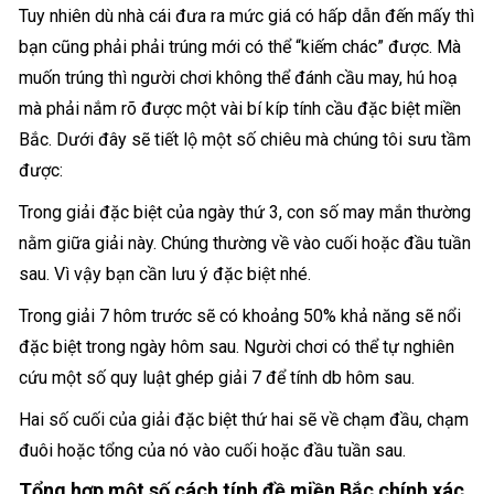
Tuy nhiên dù nhà cái đưa ra mức giá có hấp dẫn đến mấy thì
bạn cũng phải phải trúng mới có thể “kiếm chác” được. Mà
muốn trúng thì người chơi không thể đánh cầu may, hú hoạ
mà phải nắm rõ được một vài bí kíp tính cầu đặc biệt miền
Bắc. Dưới đây sẽ tiết lộ một số chiêu mà chúng tôi sưu tầm
được:
Trong giải đặc biệt của ngày thứ 3, con số may mắn thường
nằm giữa giải này. Chúng thường về vào cuối hoặc đầu tuần
sau. Vì vậy bạn cần lưu ý đặc biệt nhé.
Trong giải 7 hôm trước sẽ có khoảng 50% khả năng sẽ nổi
đặc biệt trong ngày hôm sau. Người chơi có thể tự nghiên
cứu một số quy luật ghép giải 7 để tính db hôm sau.
Hai số cuối của giải đặc biệt thứ hai sẽ về chạm đầu, chạm
đuôi hoặc tổng của nó vào cuối hoặc đầu tuần sau.
Tổng hợp một số cách tính đề miền Bắc chính xác