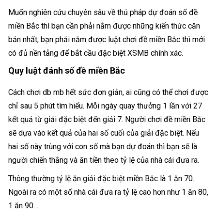
Muốn nghiên cứu chuyên sâu về thủ pháp dự đoán số đề
miền Bắc thì bạn cần phải nắm được những kiến thức căn
bản nhất, bạn phải nắm được luật chơi đề miền Bắc thì mới
có đủ nền tảng để bắt cầu đặc biệt XSMB chính xác.
Quy luật đánh số đề miền Bắc
Cách chơi db mb hết sức đơn giản, ai cũng có thể chơi được
chỉ sau 5 phút tìm hiểu. Mỗi ngày quay thưởng 1 lần với 27
kết quả từ giải đặc biệt đến giải 7. Người chơi đề miền Bắc
sẽ dựa vào kết quả của hai số cuối của giải đặc biệt. Nếu
hai số này trùng với con số mà bạn dự đoán thì bạn sẽ là
người chiến thắng và ăn tiền theo tỷ lệ của nhà cái đưa ra.
Thông thường tỷ lệ ăn giải đặc biệt miền Bắc là 1 ăn 70.
Ngoài ra có một số nhà cái đưa ra tỷ lệ cao hơn như 1 ăn 80,
1 ăn 90…