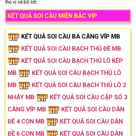
thú vị và bổ ích.
KẾT QUẢ SOI CẦU MIỀN BẮC VIP
KẾT QUẢ SOI CẦU BA CÀNG VÍP MB
KẾT QUẢ SOI CẦU BẠCH THỦ ĐỀ MB
KẾT QUẢ SOI CẦU BẠCH THỦ LÔ KÉP
MB
KẾT QUẢ SOI CẦU BẠCH THỦ LÔ
MB
KẾT QUẢ SOI CẦU BẠCH THỦ LÔ 2
NHÁY MB
KẾT QUẢ SOI CẦU CẶP SỐ 3
CÀNG VÍP MB
KẾT QUẢ SOI CẦU DÀN
ĐỀ 4 CON MB
KẾT QUẢ SOI CẦU DÀN
ĐỀ 6 CON MB
KẾT QUẢ SOI CẦU DÀN