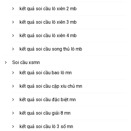
kết quả soi cầu lô xiên 2 mb
kết quả soi cầu lô xiên 3 mb
kết quả soi cầu lô xiên 4 mb
kết quả soi cầu song thủ lô mb
Soi cầu xsmn
kết quả soi cầu bao lô mn
kết quả soi cầu cặp xíu chủ mn
kết quả soi cầu đặc biệt mn
kết quả soi cầu giải 8 mn
kết quả soi cầu lô 3 số mn