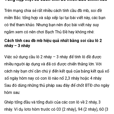
Trên mạng chia sẻ rất nhiều cách tính cầu đb mb, soi đề
miền Bắc. tổng hợp và sắp xếp lại tại bài viết này, các bạn
có thể tham khảo. Nhưng bạn nên đọc bài viết này suy
ngẫm xem có nên chơi Bạch Thủ Đề hay không nhé:
Cách tính cau db mb hiệu quả nhất bằng soi cầu lô 2
nháy – 3 nháy
Việc sử dụng cầu lô 2 nháy – 3 nháy để tính lô đề được
nhiều người áp dụng và đã có được chiến thắng lớn. Với
cách này bạn chỉ cần chú ý đến kết quả của bảng kết quả xổ
số ngày hôm nay có con lô nào nổ 2,3 nháy hoặc 4 nháy.
Sau đó dùng những thủ pháp sau đây để chốt BTĐ cho ngày
hôm sau:
Ghép tổng đầu và tổng đuôi của các con lô về 2 nháy, 3
nháy. Ví dụ loto hôm trước có 03 (2 nháy), 94 (2 nháy), 60 (3