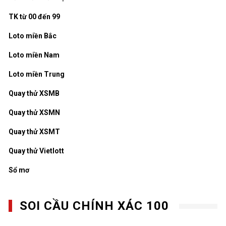
TK từ 00 đến 99
Loto miền Bắc
Loto miền Nam
Loto miền Trung
Quay thử XSMB
Quay thử XSMN
Quay thử XSMT
Quay thử Vietlott
Sổ mơ
SOI CẦU CHÍNH XÁC 100