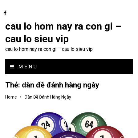
cau lo hom nay ra con gi –
cau lo sieu vip
cau lo hom nay ra con gi – cau lo sieu vip
MENU
Thẻ:
dàn đề đánh hàng ngày
Home
Dàn Đề Đánh Hàng Ngày