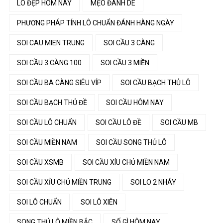
LÔ ĐẸP HÔM NAY
MẸO ĐÁNH DE
PHƯƠNG PHÁP TÍNH LÔ CHUẨN ĐÁNH HÀNG NGÀY
SOI CAU MIEN TRUNG
SOI CẦU 3 CÀNG
SOI CẦU 3 CÀNG 100
SOI CẦU 3 MIỀN
SOI CẦU BA CÀNG SIÊU VÍP
SOI CẦU BẠCH THỦ LÔ
SOI CẦU BẠCH THỦ ĐỀ
SOI CẦU HÔM NAY
SOI CẦU LÔ CHUẨN
SOI CẦU LÔ ĐỀ
SOI CẦU MB
SOI CẦU MIỀN NAM
SOI CẦU SONG THỦ LÔ
SOI CẦU XSMB
SOI CẦU XÍU CHỦ MIỀN NAM
SOI CẦU XỈU CHỦ MIỀN TRUNG
SOI LO 2 NHÁY
SOI LÔ CHUẨN
SOI LÔ XIÊN
SONG THỦ LÔ MIỀN BẮC
SỐ GÌ HÔM NAY