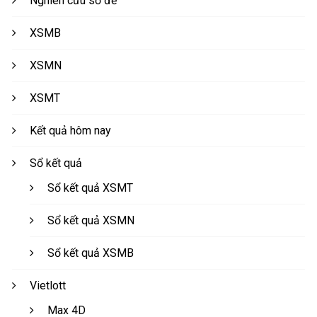
Nghiên cứu số đề
XSMB
XSMN
XSMT
Kết quả hôm nay
Sổ kết quả
Sổ kết quả XSMT
Sổ kết quả XSMN
Sổ kết quả XSMB
Vietlott
Max 4D