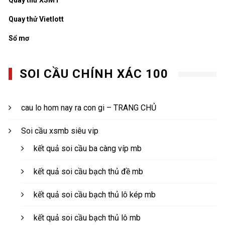
Quay thử Vietlott
Sổ mơ
SOI CẦU CHÍNH XÁC 100
cau lo hom nay ra con gi – TRANG CHỦ
Soi cầu xsmb siêu vip
kết quả soi cầu ba càng víp mb
kết quả soi cầu bạch thủ đề mb
kết quả soi cầu bạch thủ lô kép mb
kết quả soi cầu bạch thủ lô mb