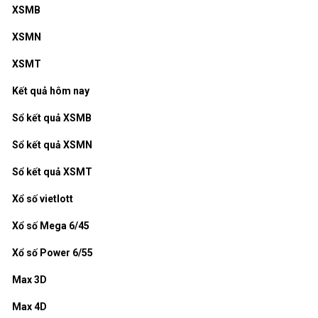
XSMB
XSMN
XSMT
Kết quả hôm nay
Sổ kết quả XSMB
Sổ kết quả XSMN
Sổ kết quả XSMT
Xổ số vietlott
Xổ số Mega 6/45
Xổ số Power 6/55
Max 3D
Max 4D