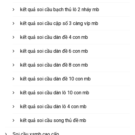
kết quả soi cầu bạch thủ lô 2 nháy mb
kết quả soi cầu cặp số 3 càng víp mb
kết quả soi cầu dàn đề 4 con mb
kết quả soi cầu dàn đề 6 con mb
kết quả soi cầu dàn đề 8 con mb
kết quả soi cầu dàn đề 10 con mb
kết quả soi cầu dàn lô 10 con mb
kết quả soi cầu dàn lô 4 con mb
kết quả soi cầu song thủ đề mb
Soi cầu xsmb cao cấp