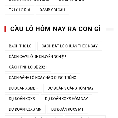
TỶ LỆ LÔ RƠI
XSMB SOI CẦU
CẦU LÔ HÔM NAY RA CON GÌ
BẠCH THỦ LÔ
CÁCH BẮT LÔ CHUẨN THEO NGÀY
CÁCH CHƠI LÔ DE CHUYÊN NGHIỆP
CÁCH TÍNH LÔ ĐỀ 2021
CÁCH ĐÁNH LÔ NGÀY NÀO CŨNG TRÚNG
DU DOAN XSMB -
DỰ ĐOÁN 3 CÀNG HÔM NAY
DỰ ĐOÁN KQXS
DỰ ĐOÁN KQXS HÔM NAY
DỰ ĐOÁN KQXS MN
DỰ ĐOÁN KQXS MT