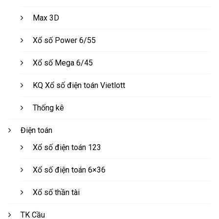
Max 3D
Xổ số Power 6/55
Xổ số Mega 6/45
KQ Xổ số điện toán Vietlott
Thống kê
Điện toán
Xổ số điện toán 123
Xổ số điện toán 6×36
Xổ số thần tài
TK Cầu