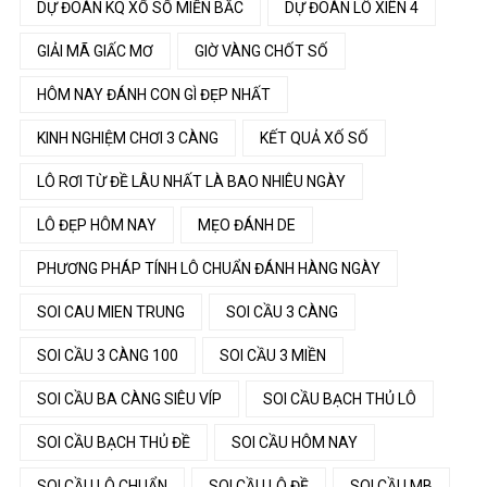
DỰ ĐOÁN KQ XỔ SỐ MIỀN BẮC
DỰ ĐOÁN LÔ XIÊN 4
GIẢI MÃ GIẤC MƠ
GIỜ VÀNG CHỐT SỐ
HÔM NAY ĐÁNH CON GÌ ĐẸP NHẤT
KINH NGHIỆM CHƠI 3 CÀNG
KẾT QUẢ XỐ SỐ
LÔ RƠI TỪ ĐỀ LÂU NHẤT LÀ BAO NHIÊU NGÀY
LÔ ĐẸP HÔM NAY
MẸO ĐÁNH DE
PHƯƠNG PHÁP TÍNH LÔ CHUẨN ĐÁNH HÀNG NGÀY
SOI CAU MIEN TRUNG
SOI CẦU 3 CÀNG
SOI CẦU 3 CÀNG 100
SOI CẦU 3 MIỀN
SOI CẦU BA CÀNG SIÊU VÍP
SOI CẦU BẠCH THỦ LÔ
SOI CẦU BẠCH THỦ ĐỀ
SOI CẦU HÔM NAY
SOI CẦU LÔ CHUẨN
SOI CẦU LÔ ĐỀ
SOI CẦU MB