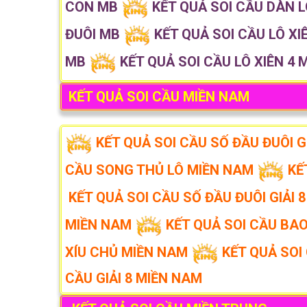
CON MB
KẾT QUẢ SOI CẦU DÀN 
ĐUÔI MB
KẾT QUẢ SOI CẦU LÔ XI
MB
KẾT QUẢ SOI CẦU LÔ XIÊN 4 
KẾT QUẢ SOI CẦU MIỀN NAM
KẾT QUẢ SOI CẦU SỐ ĐẦU ĐUÔI G
CẦU SONG THỦ LÔ MIỀN NAM
KẾ
KẾT QUẢ SOI CẦU SỐ ĐẦU ĐUÔI GIẢI 
MIỀN NAM
KẾT QUẢ SOI CẦU BA
XÍU CHỦ MIỀN NAM
KẾT QUẢ SOI
CẦU GIẢI 8 MIỀN NAM