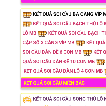
KẾT QUẢ SOI CẦU BA CÀNG VÍP 
KẾT QUẢ SOI CẦU BẠCH THỦ LÔ 
LÔ MB
KẾT QUẢ SOI CẦU BẠCH T
CẶP SỐ 3 CÀNG VÍP MB
KẾT QUẢ
SOI CẦU DÀN ĐỀ 6 CON MB
KẾT 
QUẢ SOI CẦU DÀN ĐỀ 10 CON MB
KẾT QUẢ SOI CẦU DÀN LÔ 4 CON MB
KẾT QUẢ SOI CẦU MIỀN BẮC
KẾT QUẢ SOI CẦU SONG THỦ LÔ 