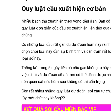
Quy luật cầu xuất hiện cơ bản
Nhiều bạch thủ xuất hiện theo vòng đều đặn. Bạn có
quy luật đơn giản của cầu số xuất hiện liên tiếp qu
chúng.
Có những loại cầu rất gan dù dự đoán hôm nay ra n
chọn chơi loại này cần sự bình tĩnh và can đảm rất lớ
loại số này.
Thống kê trong 5 ngày liền có cầu gan không ra hãy
việc chơi và dự đoán xổ số mới có thể dành được nhữ
nên quan sát nếu hôm sau không có thì cẩn trọng.
Còn rất nhiều những quy luật dự đoán soi cầu từ chú
lũy một chút hay không??
KẾT QUẢ SOI CẦU MIỀN BẮC VIP