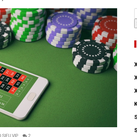
 SIEU VIP
2