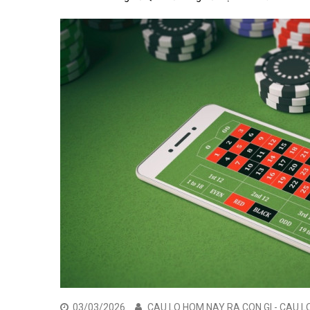
03/03/2026
CAU LO HOM NAY RA CON GI - CAU LO