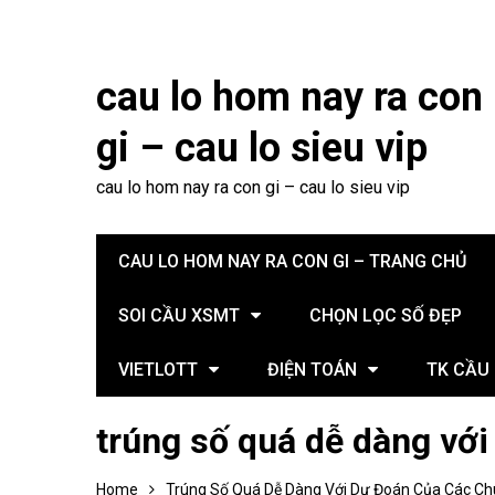
cau lo hom nay ra con
gi – cau lo sieu vip
cau lo hom nay ra con gi – cau lo sieu vip
CAU LO HOM NAY RA CON GI – TRANG CHỦ
SOI CẦU XSMT
CHỌN LỌC SỐ ĐẸP
VIETLOTT
ĐIỆN TOÁN
TK CẦU
trúng số quá dễ dàng với
Home
Trúng Số Quá Dễ Dàng Với Dự Đoán Của Các Ch