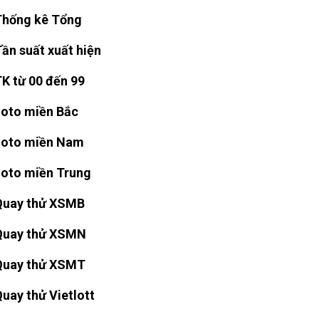
Thống kê Tổng
ần suất xuất hiện
K từ 00 đến 99
Loto miền Bắc
Loto miền Nam
Loto miền Trung
Quay thử XSMB
Quay thử XSMN
Quay thử XSMT
uay thử Vietlott