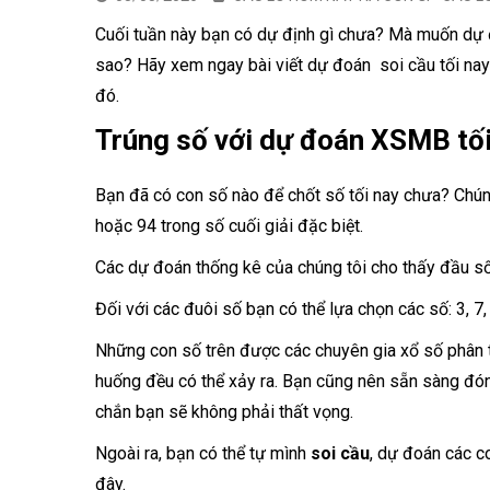
Cuối tuần này bạn có dự định gì chưa? Mà muốn dự đị
sao? Hãy xem ngay bài viết dự đoán soi cầu tối nay 
đó.
Trúng số với dự đoán XSMB tối
Bạn đã có con số nào để chốt số tối nay chưa? Chún
hoặc 94 trong số cuối giải đặc biệt.
Các dự đoán thống kê của chúng tôi cho thấy đầu số x
Đối với các đuôi số bạn có thể lựa chọn các số: 3, 7,
Những con số trên được các chuyên gia xổ số phân tí
huống đều có thể xảy ra. Bạn cũng nên sẵn sàng đón
chắn bạn sẽ không phải thất vọng.
Ngoài ra, bạn có thể tự mình
soi cầu
, dự đoán các c
đây.