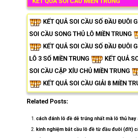
KẾT QUẢ SOI CẦU MIỀN TRUNG
KẾT QUẢ SOI CẦU SỐ ĐẦU ĐUÔI G
SOI CẦU SONG THỦ LÔ MIỀN TRUNG
KẾT QUẢ SOI CẦU SỐ ĐẦU ĐUÔI G
LÔ 3 SỐ MIỀN TRUNG
KẾT QUẢ S
SOI CẦU CẶP XÍU CHỦ MIỀN TRUNG
KẾT QUẢ SOI CẦU GIẢI 8 MIỀN T
Related Posts:
cách đánh lô đề dễ trúng nhất mà lô thủ hay
kinh nghiệm bắt cầu lô đề từ đầu đuôi (đít) 