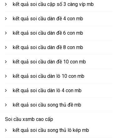
kết quả soi cầu cặp số 3 càng víp mb
kết quả soi cầu dàn đề 4 con mb
kết quả soi cầu dàn đề 6 con mb
kết quả soi cầu dàn đề 8 con mb
kết quả soi cầu dàn đề 10 con mb
kết quả soi cầu dàn lô 10 con mb
kết quả soi cầu dàn lô 4 con mb
kết quả soi cầu song thủ đề mb
Soi cầu xsmb cao cấp
kết quả soi cầu song thủ lô kép mb