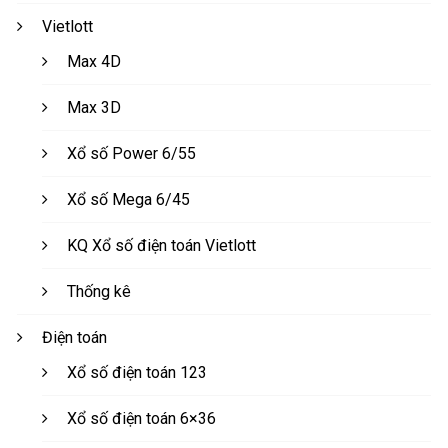
Vietlott
Max 4D
Max 3D
Xổ số Power 6/55
Xổ số Mega 6/45
KQ Xổ số điện toán Vietlott
Thống kê
Điện toán
Xổ số điện toán 123
Xổ số điện toán 6×36