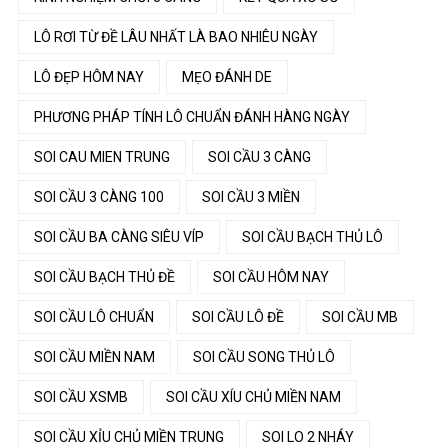
LÔ RƠI TỪ ĐỀ LÂU NHẤT LÀ BAO NHIÊU NGÀY
LÔ ĐẸP HÔM NAY
MẸO ĐÁNH DE
PHƯƠNG PHÁP TÍNH LÔ CHUẨN ĐÁNH HÀNG NGÀY
SOI CAU MIEN TRUNG
SOI CẦU 3 CÀNG
SOI CẦU 3 CÀNG 100
SOI CẦU 3 MIỀN
SOI CẦU BA CÀNG SIÊU VÍP
SOI CẦU BẠCH THỦ LÔ
SOI CẦU BẠCH THỦ ĐỀ
SOI CẦU HÔM NAY
SOI CẦU LÔ CHUẨN
SOI CẦU LÔ ĐỀ
SOI CẦU MB
SOI CẦU MIỀN NAM
SOI CẦU SONG THỦ LÔ
SOI CẦU XSMB
SOI CẦU XÍU CHỦ MIỀN NAM
SOI CẦU XỈU CHỦ MIỀN TRUNG
SOI LO 2 NHÁY