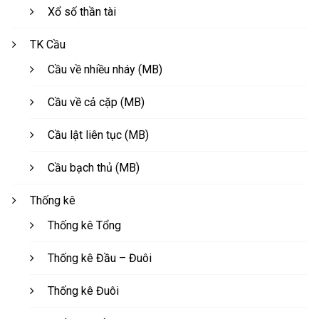
Xổ số thần tài
TK Cầu
Cầu về nhiều nháy (MB)
Cầu về cả cặp (MB)
Cầu lật liên tục (MB)
Cầu bạch thủ (MB)
Thống kê
Thống kê Tổng
Thống kê Đầu – Đuôi
Thống kê Đuôi