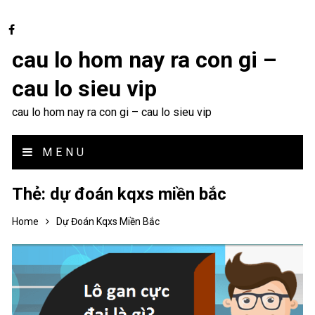
cau lo hom nay ra con gi –
cau lo sieu vip
cau lo hom nay ra con gi – cau lo sieu vip
MENU
Thẻ:
dự đoán kqxs miền bắc
Home
Dự Đoán Kqxs Miền Bắc