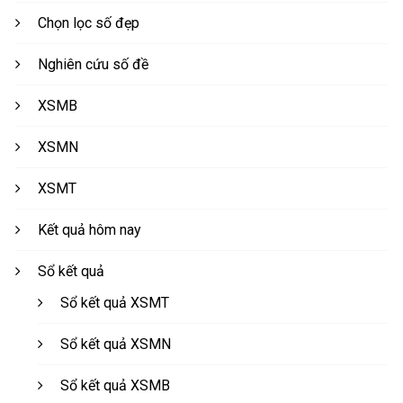
Chọn lọc số đẹp
Nghiên cứu số đề
XSMB
XSMN
XSMT
Kết quả hôm nay
Sổ kết quả
Sổ kết quả XSMT
Sổ kết quả XSMN
Sổ kết quả XSMB