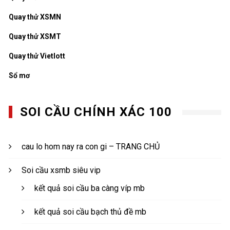
Quay thử XSMN
Quay thử XSMT
Quay thử Vietlott
Sổ mơ
SOI CẦU CHÍNH XÁC 100
cau lo hom nay ra con gi – TRANG CHỦ
Soi cầu xsmb siêu vip
kết quả soi cầu ba càng víp mb
kết quả soi cầu bạch thủ đề mb