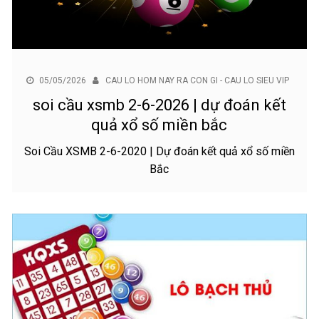
05/05/2026
CAU LO HOM NAY RA CON GI - CAU LO SIEU VIP
soi cầu xsmb 2-6-2026 | dự đoán kết
quả xổ số miền bắc
Soi Cầu XSMB 2-6-2020 | Dự đoán kết quả xổ số miền
Bắc