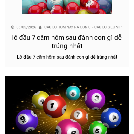
05/05/2026
CAU LO HOM NAY RA CON GI - CAU LO SIEU VIP
lô đầu 7 câm hôm sau đánh con gì dễ
trúng nhất
Lô đầu 7 câm hôm sau đánh con gì dễ trúng nhất