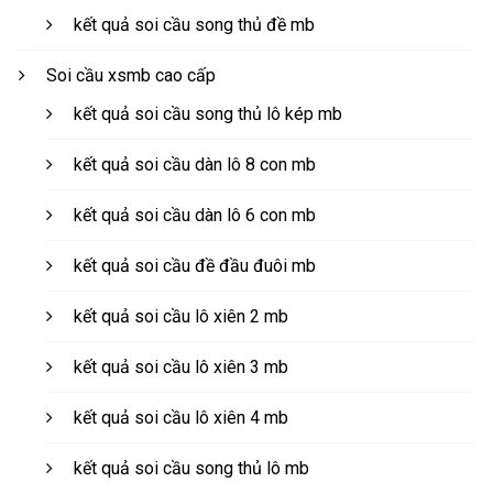
kết quả soi cầu song thủ đề mb
Soi cầu xsmb cao cấp
kết quả soi cầu song thủ lô kép mb
kết quả soi cầu dàn lô 8 con mb
kết quả soi cầu dàn lô 6 con mb
kết quả soi cầu đề đầu đuôi mb
kết quả soi cầu lô xiên 2 mb
kết quả soi cầu lô xiên 3 mb
kết quả soi cầu lô xiên 4 mb
kết quả soi cầu song thủ lô mb