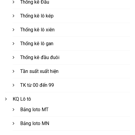
Thống kê Đầu
Thống kê lô kép
Thống kê lô xiên
Thống kê lô gan
Thống kê đầu đuôi
Tần suất xuất hiện
TK từ 00 đến 99
KQ Lô tô
Bảng loto MT
Bảng loto MN