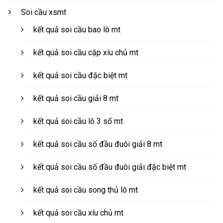
Soi cầu xsmt
kết quả soi cầu bao lô mt
kết quả soi cầu cặp xíu chủ mt
kết quả soi cầu đặc biệt mt
kết quả soi cầu giải 8 mt
kết quả soi cầu lô 3 số mt
kết quả soi cầu số đầu đuôi giải 8 mt
kết quả soi cầu số đầu đuôi giải đặc biệt mt
kết quả soi cầu song thủ lô mt
kết quả soi cầu xíu chủ mt