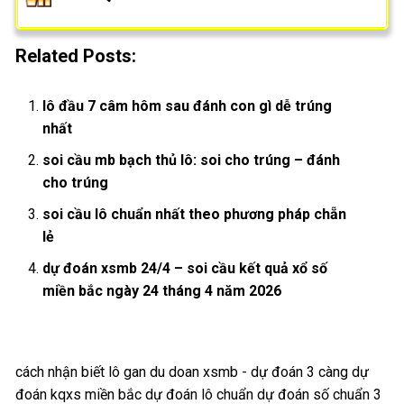
Related Posts:
lô đầu 7 câm hôm sau đánh con gì dễ trúng
nhất
soi cầu mb bạch thủ lô: soi cho trúng – đánh
cho trúng
soi cầu lô chuẩn nhất theo phương pháp chẵn
lẻ
dự đoán xsmb 24/4 – soi cầu kết quả xổ số
miền bắc ngày 24 tháng 4 năm 2026
cách nhận biết lô gan
du doan xsmb -
dự đoán 3 càng
dự
đoán kqxs miền bắc
dự đoán lô chuẩn
dự đoán số chuẩn 3