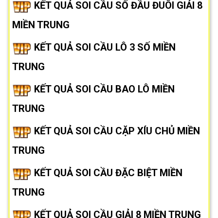
KẾT QUẢ SOI CẦU SỐ ĐẦU ĐUÔI GIẢI 8
MIỀN TRUNG
KẾT QUẢ SOI CẦU LÔ 3 SỐ MIỀN
TRUNG
KẾT QUẢ SOI CẦU BAO LÔ MIỀN
TRUNG
KẾT QUẢ SOI CẦU CẶP XÍU CHỦ MIỀN
TRUNG
KẾT QUẢ SOI CẦU ĐẶC BIỆT MIỀN
TRUNG
KẾT QUẢ SOI CẦU GIẢI 8 MIỀN TRUNG