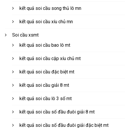
kết quả soi cầu song thủ lô mn
kết quả soi cầu xíu chủ mn
Soi cầu xsmt
kết quả soi cầu bao lô mt
kết quả soi cầu cặp xíu chủ mt
kết quả soi cầu đặc biệt mt
kết quả soi cầu giải 8 mt
kết quả soi cầu lô 3 số mt
kết quả soi cầu số đầu đuôi giải 8 mt
kết quả soi cầu số đầu đuôi giải đặc biệt mt