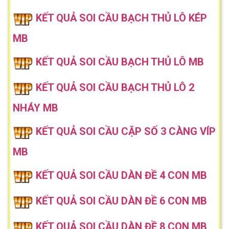
KẾT QUẢ SOI CẦU BẠCH THỦ LÔ KÉP
MB
KẾT QUẢ SOI CẦU BẠCH THỦ LÔ MB
KẾT QUẢ SOI CẦU BẠCH THỦ LÔ 2
NHÁY MB
KẾT QUẢ SOI CẦU CẶP SỐ 3 CÀNG VÍP
MB
KẾT QUẢ SOI CẦU DÀN ĐỀ 4 CON MB
KẾT QUẢ SOI CẦU DÀN ĐỀ 6 CON MB
KẾT QUẢ SOI CẦU DÀN ĐỀ 8 CON MB