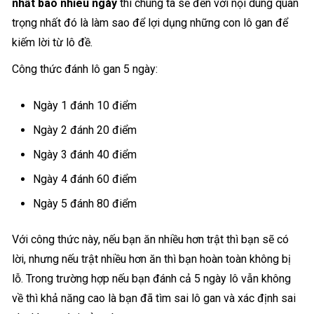
nhất bao nhiêu ngày
thì chúng ta sẽ đến với nội dung quan
trọng nhất đó là làm sao để lợi dụng những con lô gan để
kiếm lời từ lô đề.
Công thức đánh lô gan 5 ngày:
Ngày 1 đánh 10 điểm
Ngày 2 đánh 20 điểm
Ngày 3 đánh 40 điểm
Ngày 4 đánh 60 điểm
Ngày 5 đánh 80 điểm
Với công thức này, nếu bạn ăn nhiều hơn trật thì bạn sẽ có
lời, nhưng nếu trật nhiều hơn ăn thì bạn hoàn toàn không bị
lỗ. Trong trường hợp nếu bạn đánh cả 5 ngày lô vẫn không
về thì khả năng cao là bạn đã tìm sai lô gan và xác định sai