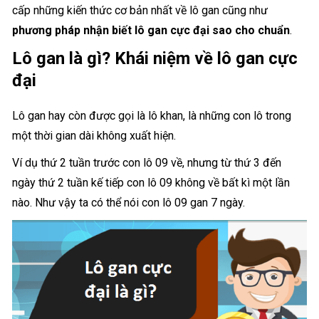
cấp những kiến thức cơ bản nhất về lô gan cũng như
phương pháp nhận biết lô gan cực đại sao cho chuẩn
.
Lô gan là gì? Khái niệm về lô gan cực
đại
Lô gan hay còn được gọi là lô khan, là những con lô trong
một thời gian dài không xuất hiện.
Ví dụ thứ 2 tuần trước con lô 09 về, nhưng từ thứ 3 đến
ngày thứ 2 tuần kế tiếp con lô 09 không về bất kì một lần
nào. Như vậy ta có thể nói con lô 09 gan 7 ngày.