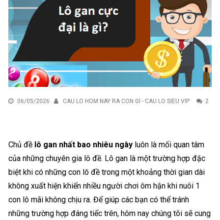
06/05/2026
CAU LO HOM NAY RA CON GI - CAU LO SIEU VIP
2
Chủ đề
lô gan nhất bao nhiêu ngày
luôn là mối quan tâm
của những chuyên gia lô đề. Lô gan là một trường hợp đặc
biệt khi có những con lô đề trong một khoảng thời gian dài
không xuất hiện khiến nhiều người chơi ôm hận khi nuôi 1
con lô mãi không chịu ra. Để giúp các bạn có thể tránh
những trường hợp đáng tiếc trên, hôm nay chúng tôi sẽ cung