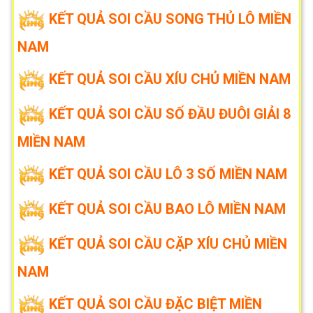
KẾT QUẢ SOI CẦU SONG THỦ LÔ MIỀN
NAM
KẾT QUẢ SOI CẦU XÍU CHỦ MIỀN NAM
KẾT QUẢ SOI CẦU SỐ ĐẦU ĐUÔI GIẢI 8
MIỀN NAM
KẾT QUẢ SOI CẦU LÔ 3 SỐ MIỀN NAM
KẾT QUẢ SOI CẦU BAO LÔ MIỀN NAM
KẾT QUẢ SOI CẦU CẶP XÍU CHỦ MIỀN
NAM
KẾT QUẢ SOI CẦU ĐẶC BIỆT MIỀN