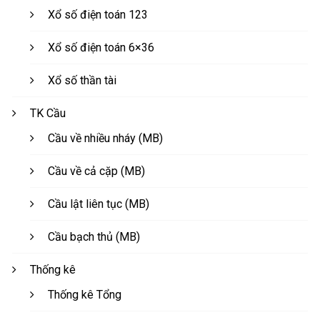
Xổ số điện toán 123
Xổ số điện toán 6×36
Xổ số thần tài
TK Cầu
Cầu về nhiều nháy (MB)
Cầu về cả cặp (MB)
Cầu lật liên tục (MB)
Cầu bạch thủ (MB)
Thống kê
Thống kê Tổng