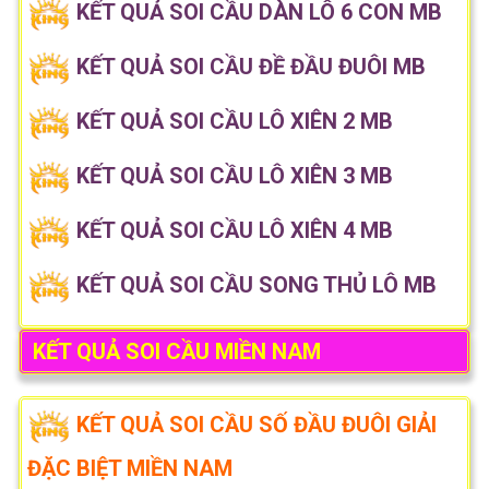
KẾT QUẢ SOI CẦU DÀN LÔ 6 CON MB
KẾT QUẢ SOI CẦU ĐỀ ĐẦU ĐUÔI MB
KẾT QUẢ SOI CẦU LÔ XIÊN 2 MB
KẾT QUẢ SOI CẦU LÔ XIÊN 3 MB
KẾT QUẢ SOI CẦU LÔ XIÊN 4 MB
KẾT QUẢ SOI CẦU SONG THỦ LÔ MB
KẾT QUẢ SOI CẦU MIỀN NAM
KẾT QUẢ SOI CẦU SỐ ĐẦU ĐUÔI GIẢI
ĐẶC BIỆT MIỀN NAM