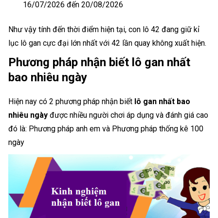
16/07/2026 đến 20/08/2026
Như vậy tính đến thời điểm hiện tại, con lô 42 đang giữ kỉ
lục lô gan cực đại lớn nhất với 42 lần quay không xuất hiện.
Phương pháp nhận biết lô gan nhất
bao nhiêu ngày
Hiện nay có 2 phương pháp nhận biết
lô gan nhất bao
nhiêu ngày
được nhiều người chơi áp dụng và đánh giá cao
đó là: Phương pháp anh em và Phương pháp thống kê 100
ngày