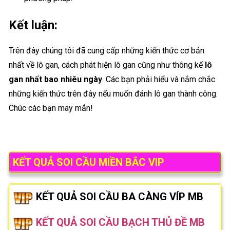
Kết luận:
Trên đây chúng tôi đã cung cấp những kiến thức cơ bản
nhất về lô gan, cách phát hiện lô gan cũng như thông kế
lô
gan nhất bao nhiêu ngày
. Các bạn phải hiểu và nắm chắc
những kiến thức trên đây nếu muốn đánh lô gan thành công.
Chúc các bạn may mắn!
KẾT QUẢ SOI CẦU MIỀN BẮC VIP
KẾT QUẢ SOI CẦU BA CÀNG VÍP MB
KẾT QUẢ SOI CẦU BẠCH THỦ ĐỀ MB