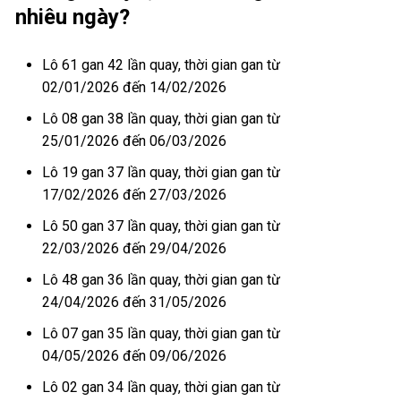
nhiêu ngày?
Lô 61 gan 42 lần quay, thời gian gan từ
02/01/2026 đến 14/02/2026
Lô 08 gan 38 lần quay, thời gian gan từ
25/01/2026 đến 06/03/2026
Lô 19 gan 37 lần quay, thời gian gan từ
17/02/2026 đến 27/03/2026
Lô 50 gan 37 lần quay, thời gian gan từ
22/03/2026 đến 29/04/2026
Lô 48 gan 36 lần quay, thời gian gan từ
24/04/2026 đến 31/05/2026
Lô 07 gan 35 lần quay, thời gian gan từ
04/05/2026 đến 09/06/2026
Lô 02 gan 34 lần quay, thời gian gan từ