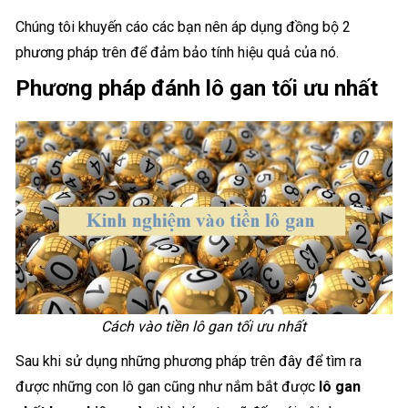
Chúng tôi khuyến cáo các bạn nên áp dụng đồng bộ 2
phương pháp trên để đảm bảo tính hiệu quả của nó.
Phương pháp đánh lô gan tối ưu nhất
Cách vào tiền lô gan tối ưu nhất
Sau khi sử dụng những phương pháp trên đây để tìm ra
được những con lô gan cũng như nắm bắt được
lô gan