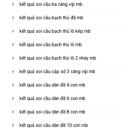
kết quả soi cầu ba càng víp mb
kết quả soi cầu bạch thủ đề mb
kết quả soi cầu bạch thủ lô kép mb
kết quả soi cầu bạch thủ lô mb
kết quả soi cầu bạch thủ lô 2 nháy mb
kết quả soi cầu cặp số 3 càng víp mb
kết quả soi cầu dàn đề 4 con mb
kết quả soi cầu dàn đề 6 con mb
kết quả soi cầu dàn đề 8 con mb
kết quả soi cầu dàn đề 10 con mb