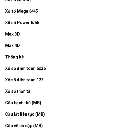
Xổ số Mega 6/45
Xổ số Power 6/55
Max 3D
Max 4D
Thống kê
Xổ số điện toán 6x36
Xổ số điện toán 123
Xổ số thần tài
Cầu bạch thủ (MB)
Cầu lật liên tục (MB)
Cầu về cả cặp (MB)