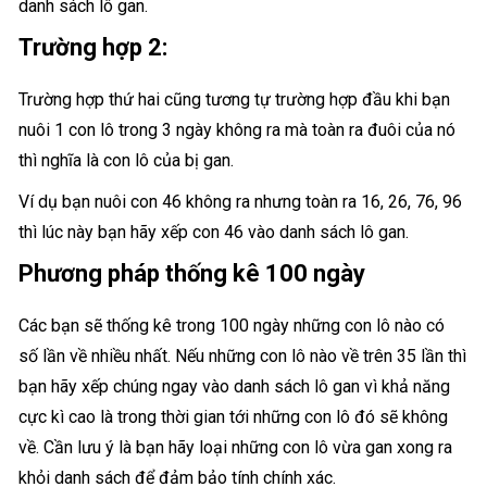
danh sách lô gan.
Trường hợp 2:
Trường hợp thứ hai cũng tương tự trường hợp đầu khi bạn
nuôi 1 con lô trong 3 ngày không ra mà toàn ra đuôi của nó
thì nghĩa là con lô của bị gan.
Ví dụ bạn nuôi con 46 không ra nhưng toàn ra 16, 26, 76, 96
thì lúc này bạn hãy xếp con 46 vào danh sách lô gan.
Phương pháp thống kê 100 ngày
Các bạn sẽ thống kê trong 100 ngày những con lô nào có
số lần về nhiều nhất. Nếu những con lô nào về trên 35 lần thì
bạn hãy xếp chúng ngay vào danh sách lô gan vì khả năng
cực kì cao là trong thời gian tới những con lô đó sẽ không
về. Cần lưu ý là bạn hãy loại những con lô vừa gan xong ra
khỏi danh sách để đảm bảo tính chính xác.