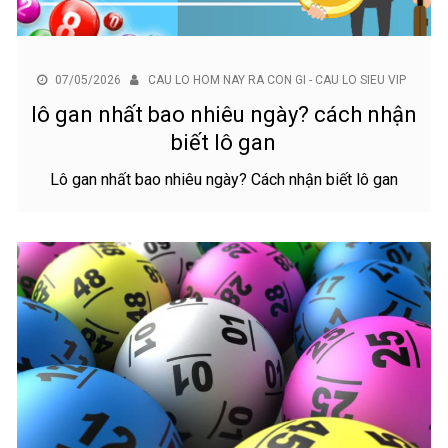
07/05/2026
CAU LO HOM NAY RA CON GI - CAU LO SIEU VIP
lô gan nhất bao nhiêu ngày? cách nhận
biết lô gan
Lô gan nhất bao nhiêu ngày? Cách nhận biết lô gan