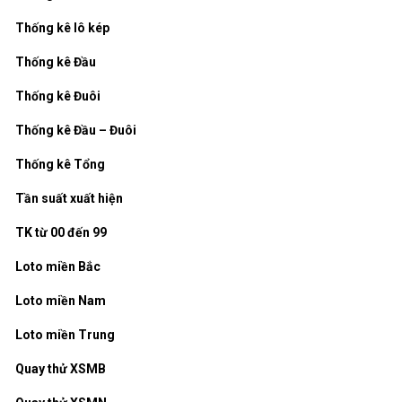
Thống kê lô kép
Thống kê Đầu
Thống kê Đuôi
Thống kê Đầu – Đuôi
Thống kê Tổng
Tần suất xuất hiện
TK từ 00 đến 99
Loto miền Bắc
Loto miền Nam
Loto miền Trung
Quay thử XSMB