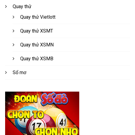
Quay thử
Quay thử Vietlott
Quay thử XSMT
Quay thử XSMN
Quay thử XSMB
Sổ mơ