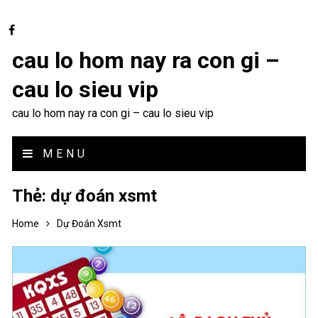
cau lo hom nay ra con gi –
cau lo sieu vip
cau lo hom nay ra con gi – cau lo sieu vip
MENU
Thẻ:
dự đoán xsmt
Home
Dự Đoán Xsmt