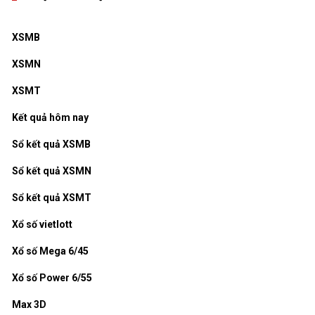
XSMB
XSMN
XSMT
Kết quả hôm nay
Sổ kết quả XSMB
Sổ kết quả XSMN
Sổ kết quả XSMT
Xổ số vietlott
Xổ số Mega 6/45
Xổ số Power 6/55
Max 3D