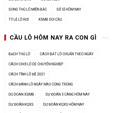
SONG THỦ LÔ MIỀN BẮC
SỐ GÌ HÔM NAY
TỶ LỆ LÔ RƠI
XSMB SOI CẦU
CẦU LÔ HÔM NAY RA CON GÌ
BẠCH THỦ LÔ
CÁCH BẮT LÔ CHUẨN THEO NGÀY
CÁCH CHƠI LÔ DE CHUYÊN NGHIỆP
CÁCH TÍNH LÔ ĐỀ 2021
CÁCH ĐÁNH LÔ NGÀY NÀO CŨNG TRÚNG
DU DOAN XSMB -
DỰ ĐOÁN 3 CÀNG HÔM NAY
DỰ ĐOÁN KQXS
DỰ ĐOÁN KQXS HÔM NAY