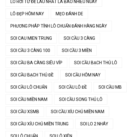
LÔ RƠI TỪ ĐỀ LÂU NHẤT LÀ BAO NHIÊU NGÀY
LÔ ĐẸP HÔM NAY
MẸO ĐÁNH DE
PHƯƠNG PHÁP TÍNH LÔ CHUẨN ĐÁNH HÀNG NGÀY
SOI CAU MIEN TRUNG
SOI CẦU 3 CÀNG
SOI CẦU 3 CÀNG 100
SOI CẦU 3 MIỀN
SOI CẦU BA CÀNG SIÊU VÍP
SOI CẦU BẠCH THỦ LÔ
SOI CẦU BẠCH THỦ ĐỀ
SOI CẦU HÔM NAY
SOI CẦU LÔ CHUẨN
SOI CẦU LÔ ĐỀ
SOI CẦU MB
SOI CẦU MIỀN NAM
SOI CẦU SONG THỦ LÔ
SOI CẦU XSMB
SOI CẦU XÍU CHỦ MIỀN NAM
SOI CẦU XỈU CHỦ MIỀN TRUNG
SOI LO 2 NHÁY
SOI LÔ CHUẨN
SOI LÔ XIÊN