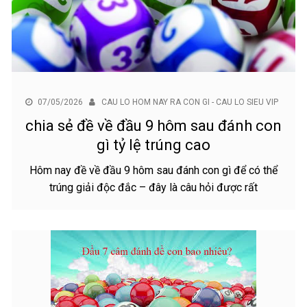
07/05/2026
CAU LO HOM NAY RA CON GI - CAU LO SIEU VIP
chia sẻ đề về đầu 9 hôm sau đánh con
gì tỷ lệ trúng cao
Hôm nay đề về đầu 9 hôm sau đánh con gì để có thể
trúng giải độc đắc – đây là câu hỏi được rất