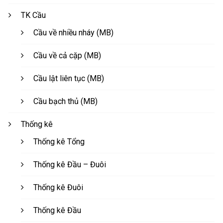
TK Cầu
Cầu về nhiều nháy (MB)
Cầu về cả cặp (MB)
Cầu lật liên tục (MB)
Cầu bạch thủ (MB)
Thống kê
Thống kê Tổng
Thống kê Đầu – Đuôi
Thống kê Đuôi
Thống kê Đầu