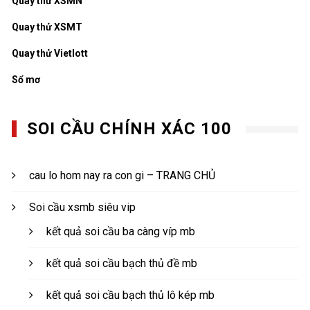
Quay thử XSMN
Quay thử XSMT
Quay thử Vietlott
Sổ mơ
SOI CẦU CHÍNH XÁC 100
cau lo hom nay ra con gi – TRANG CHỦ
Soi cầu xsmb siêu vip
kết quả soi cầu ba càng víp mb
kết quả soi cầu bạch thủ đề mb
kết quả soi cầu bạch thủ lô kép mb