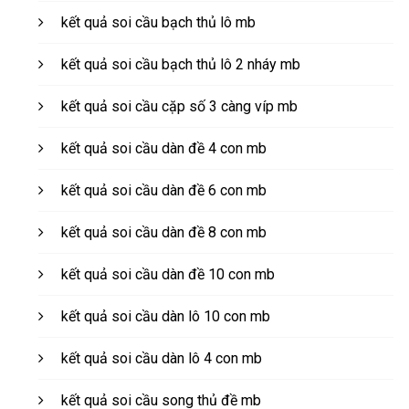
kết quả soi cầu bạch thủ lô mb
kết quả soi cầu bạch thủ lô 2 nháy mb
kết quả soi cầu cặp số 3 càng víp mb
kết quả soi cầu dàn đề 4 con mb
kết quả soi cầu dàn đề 6 con mb
kết quả soi cầu dàn đề 8 con mb
kết quả soi cầu dàn đề 10 con mb
kết quả soi cầu dàn lô 10 con mb
kết quả soi cầu dàn lô 4 con mb
kết quả soi cầu song thủ đề mb