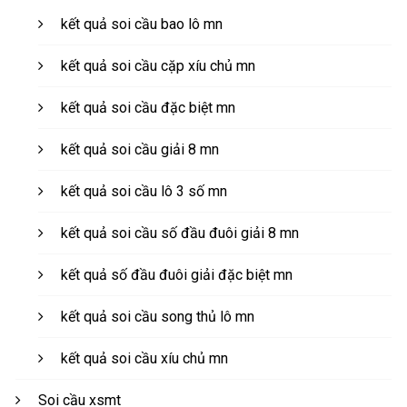
kết quả soi cầu bao lô mn
kết quả soi cầu cặp xíu chủ mn
kết quả soi cầu đặc biệt mn
kết quả soi cầu giải 8 mn
kết quả soi cầu lô 3 số mn
kết quả soi cầu số đầu đuôi giải 8 mn
kết quả số đầu đuôi giải đặc biệt mn
kết quả soi cầu song thủ lô mn
kết quả soi cầu xíu chủ mn
Soi cầu xsmt