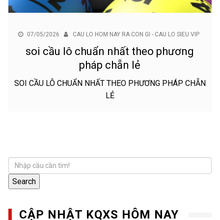
07/05/2026
CAU LO HOM NAY RA CON GI - CAU LO SIEU VIP
soi cầu lô chuẩn nhất theo phương
pháp chẵn lẻ
SOI CẦU LÔ CHUẨN NHẤT THEO PHƯƠNG PHÁP CHẴN
LẺ
Search
CẬP NHẬT KQXS HÔM NAY