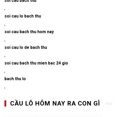
soi cau bach thu
,
soi cau lo bach thu
,
soi cau bach thu hom nay
,
soi cau lo de bach thu
,
soi cau bach thu mien bac 24 gio
,
bach thu lo
,
CẦU LÔ HÔM NAY RA CON GÌ