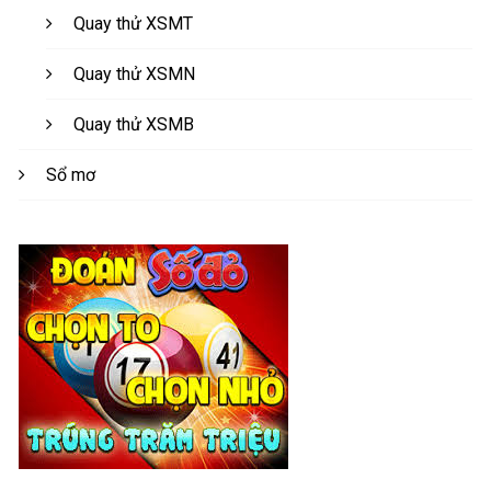
Quay thử XSMT
Quay thử XSMN
Quay thử XSMB
Sổ mơ