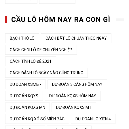
CẦU LÔ HÔM NAY RA CON GÌ
BẠCH THỦ LÔ
CÁCH BẮT LÔ CHUẨN THEO NGÀY
CÁCH CHƠI LÔ DE CHUYÊN NGHIỆP
CÁCH TÍNH LÔ ĐỀ 2021
CÁCH ĐÁNH LÔ NGÀY NÀO CŨNG TRÚNG
DU DOAN XSMB -
DỰ ĐOÁN 3 CÀNG HÔM NAY
DỰ ĐOÁN KQXS
DỰ ĐOÁN KQXS HÔM NAY
DỰ ĐOÁN KQXS MN
DỰ ĐOÁN KQXS MT
DỰ ĐOÁN KQ XỔ SỐ MIỀN BẮC
DỰ ĐOÁN LÔ XIÊN 4