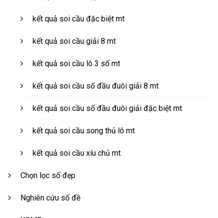
kết quả soi cầu đặc biệt mt
kết quả soi cầu giải 8 mt
kết quả soi cầu lô 3 số mt
kết quả soi cầu số đầu đuôi giải 8 mt
kết quả soi cầu số đầu đuôi giải đặc biệt mt
kết quả soi cầu song thủ lô mt
kết quả soi cầu xíu chủ mt
Chọn lọc số đẹp
Nghiên cứu số đề