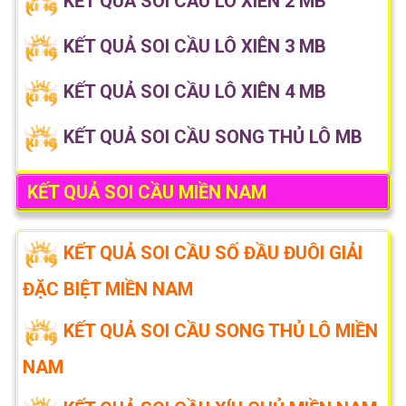
KẾT QUẢ SOI CẦU LÔ XIÊN 2 MB
KẾT QUẢ SOI CẦU LÔ XIÊN 3 MB
KẾT QUẢ SOI CẦU LÔ XIÊN 4 MB
KẾT QUẢ SOI CẦU SONG THỦ LÔ MB
KẾT QUẢ SOI CẦU MIỀN NAM
KẾT QUẢ SOI CẦU SỐ ĐẦU ĐUÔI GIẢI
ĐẶC BIỆT MIỀN NAM
KẾT QUẢ SOI CẦU SONG THỦ LÔ MIỀN
NAM