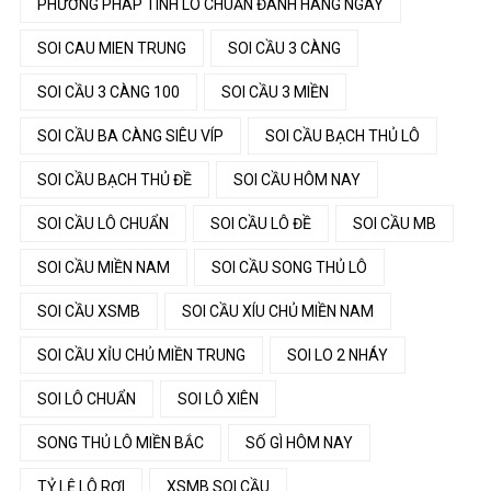
PHƯƠNG PHÁP TÍNH LÔ CHUẨN ĐÁNH HÀNG NGÀY
SOI CAU MIEN TRUNG
SOI CẦU 3 CÀNG
SOI CẦU 3 CÀNG 100
SOI CẦU 3 MIỀN
SOI CẦU BA CÀNG SIÊU VÍP
SOI CẦU BẠCH THỦ LÔ
SOI CẦU BẠCH THỦ ĐỀ
SOI CẦU HÔM NAY
SOI CẦU LÔ CHUẨN
SOI CẦU LÔ ĐỀ
SOI CẦU MB
SOI CẦU MIỀN NAM
SOI CẦU SONG THỦ LÔ
SOI CẦU XSMB
SOI CẦU XÍU CHỦ MIỀN NAM
SOI CẦU XỈU CHỦ MIỀN TRUNG
SOI LO 2 NHÁY
SOI LÔ CHUẨN
SOI LÔ XIÊN
SONG THỦ LÔ MIỀN BẮC
SỐ GÌ HÔM NAY
TỶ LỆ LÔ RƠI
XSMB SOI CẦU