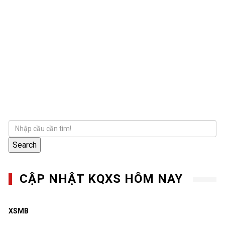
Search
CẬP NHẬT KQXS HÔM NAY
XSMB