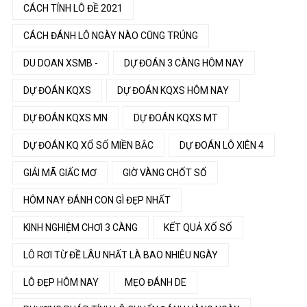
CÁCH TÍNH LÔ ĐỀ 2021
CÁCH ĐÁNH LÔ NGÀY NÀO CŨNG TRÚNG
DU DOAN XSMB -
DỰ ĐOÁN 3 CÀNG HÔM NAY
DỰ ĐOÁN KQXS
DỰ ĐOÁN KQXS HÔM NAY
DỰ ĐOÁN KQXS MN
DỰ ĐOÁN KQXS MT
DỰ ĐOÁN KQ XỔ SỐ MIỀN BẮC
DỰ ĐOÁN LÔ XIÊN 4
GIẢI MÃ GIẤC MƠ
GIỜ VÀNG CHỐT SỐ
HÔM NAY ĐÁNH CON GÌ ĐẸP NHẤT
KINH NGHIỆM CHƠI 3 CÀNG
KẾT QUẢ XỐ SỐ
LÔ RƠI TỪ ĐỀ LÂU NHẤT LÀ BAO NHIÊU NGÀY
LÔ ĐẸP HÔM NAY
MẸO ĐÁNH DE