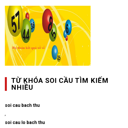
TỪ KHÓA SOI CẦU TÌM KIẾM
NHIỀU
soi cau bach thu
,
soi cau lo bach thu