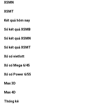
XSMN
XSMT
Kết quả hôm nay
Sổ kết quả XSMB
Sổ kết quả XSMN
Sổ kết quả XSMT
Xổ số vietlott
Xổ số Mega 6/45
Xổ số Power 6/55
Max 3D
Max 4D
Thống kê