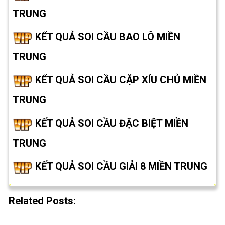
TRUNG
KẾT QUẢ SOI CẦU BAO LÔ MIỀN
TRUNG
KẾT QUẢ SOI CẦU CẶP XÍU CHỦ MIỀN
TRUNG
KẾT QUẢ SOI CẦU ĐẶC BIỆT MIỀN
TRUNG
KẾT QUẢ SOI CẦU GIẢI 8 MIỀN TRUNG
Related Posts: