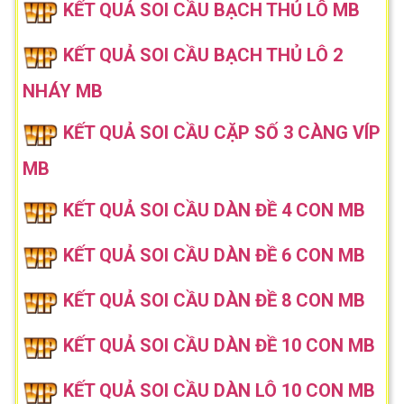
KẾT QUẢ SOI CẦU BẠCH THỦ LÔ MB
KẾT QUẢ SOI CẦU BẠCH THỦ LÔ 2
NHÁY MB
KẾT QUẢ SOI CẦU CẶP SỐ 3 CÀNG VÍP
MB
KẾT QUẢ SOI CẦU DÀN ĐỀ 4 CON MB
KẾT QUẢ SOI CẦU DÀN ĐỀ 6 CON MB
KẾT QUẢ SOI CẦU DÀN ĐỀ 8 CON MB
KẾT QUẢ SOI CẦU DÀN ĐỀ 10 CON MB
KẾT QUẢ SOI CẦU DÀN LÔ 10 CON MB