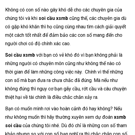
Không có con số nào gây khó dễ cho các chuyên gia của
chúng tôi và khi
soi cầu xsmb
cũng thế, các chuyên gia dù
có gặp khó khăn thì họ cũng cùng nhau tìm cách giải quyết
một cách tốt nhất để đảm bảo các con số mang đến cho
người chơi có độ chính xác cao.
Soi cầu xsmb
với bạn có vẻ khó đó vì bạn không phải là
những người có chuyên môn cũng như không thể nào có
thời gian để làm những công việc này. Chính vì thế những
con số mà bạn đưa ra chưa chắc đã đúng. Mà nếu như
không đúng thì nguy cơ bạn gãy cầu, rớt cầu và câu chuyện
thiệt hại về tài chính là điều chắc chắn xảy ra.
Bạn có muốn mình rơi vào hoàn cảnh đó hay không? Nếu
như không muốn thì hãy thường xuyên xem dự đoán
xsmb
soi cầu
của chúng tôi nhé. Dù đó chỉ là những con số tham
khảo nhưng so với con số bạn nghĩ ra thì chắc chắn con số