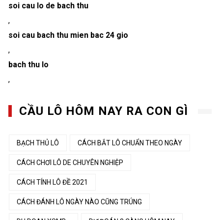
soi cau lo de bach thu
,
soi cau bach thu mien bac 24 gio
,
bach thu lo
,
CẦU LÔ HÔM NAY RA CON GÌ
BẠCH THỦ LÔ
CÁCH BẮT LÔ CHUẨN THEO NGÀY
CÁCH CHƠI LÔ DE CHUYÊN NGHIỆP
CÁCH TÍNH LÔ ĐỀ 2021
CÁCH ĐÁNH LÔ NGÀY NÀO CŨNG TRÚNG