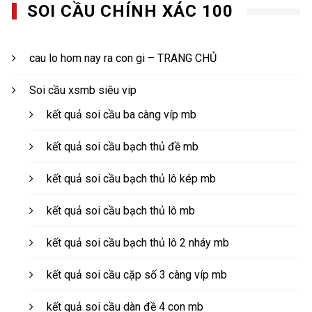
SOI CẦU CHÍNH XÁC 100
cau lo hom nay ra con gi – TRANG CHỦ
Soi cầu xsmb siêu vip
kết quả soi cầu ba càng víp mb
kết quả soi cầu bạch thủ đề mb
kết quả soi cầu bạch thủ lô kép mb
kết quả soi cầu bạch thủ lô mb
kết quả soi cầu bạch thủ lô 2 nháy mb
kết quả soi cầu cặp số 3 càng víp mb
kết quả soi cầu dàn đề 4 con mb