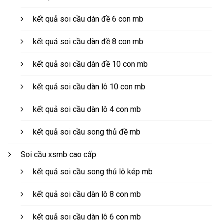
kết quả soi cầu dàn đề 6 con mb
kết quả soi cầu dàn đề 8 con mb
kết quả soi cầu dàn đề 10 con mb
kết quả soi cầu dàn lô 10 con mb
kết quả soi cầu dàn lô 4 con mb
kết quả soi cầu song thủ đề mb
Soi cầu xsmb cao cấp
kết quả soi cầu song thủ lô kép mb
kết quả soi cầu dàn lô 8 con mb
kết quả soi cầu dàn lô 6 con mb