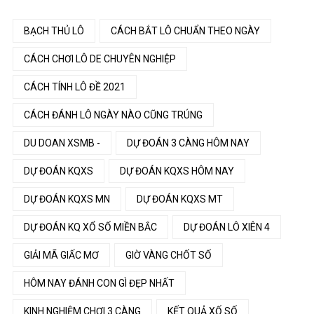
BẠCH THỦ LÔ
CÁCH BẮT LÔ CHUẨN THEO NGÀY
CÁCH CHƠI LÔ DE CHUYÊN NGHIỆP
CÁCH TÍNH LÔ ĐỀ 2021
CÁCH ĐÁNH LÔ NGÀY NÀO CŨNG TRÚNG
DU DOAN XSMB -
DỰ ĐOÁN 3 CÀNG HÔM NAY
DỰ ĐOÁN KQXS
DỰ ĐOÁN KQXS HÔM NAY
DỰ ĐOÁN KQXS MN
DỰ ĐOÁN KQXS MT
DỰ ĐOÁN KQ XỔ SỐ MIỀN BẮC
DỰ ĐOÁN LÔ XIÊN 4
GIẢI MÃ GIẤC MƠ
GIỜ VÀNG CHỐT SỐ
HÔM NAY ĐÁNH CON GÌ ĐẸP NHẤT
KINH NGHIỆM CHƠI 3 CÀNG
KẾT QUẢ XỐ SỐ