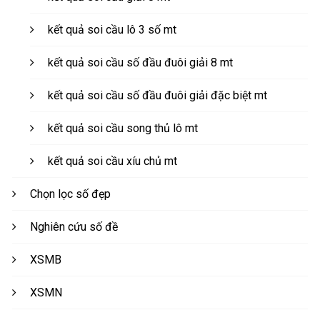
kết quả soi cầu lô 3 số mt
kết quả soi cầu số đầu đuôi giải 8 mt
kết quả soi cầu số đầu đuôi giải đặc biệt mt
kết quả soi cầu song thủ lô mt
kết quả soi cầu xíu chủ mt
Chọn lọc số đẹp
Nghiên cứu số đề
XSMB
XSMN