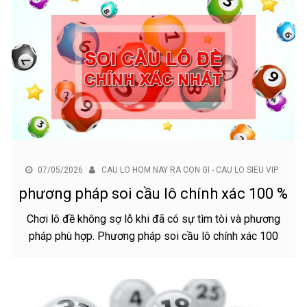
07/05/2026
CAU LO HOM NAY RA CON GI - CAU LO SIEU VIP
phương pháp soi cầu lô chính xác 100 %
Chơi lô đề không sợ lỗ khi đã có sự tìm tòi và phương
pháp phù hợp. Phương pháp soi cầu lô chính xác 100