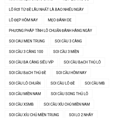
LÔ RƠI TỪ ĐỀ LÂU NHẤT LÀ BAO NHIÊU NGÀY
LÔ ĐẸP HÔM NAY
MẸO ĐÁNH DE
PHƯƠNG PHÁP TÍNH LÔ CHUẨN ĐÁNH HÀNG NGÀY
SOI CAU MIEN TRUNG
SOI CẦU 3 CÀNG
SOI CẦU 3 CÀNG 100
SOI CẦU 3 MIỀN
SOI CẦU BA CÀNG SIÊU VÍP
SOI CẦU BẠCH THỦ LÔ
SOI CẦU BẠCH THỦ ĐỀ
SOI CẦU HÔM NAY
SOI CẦU LÔ CHUẨN
SOI CẦU LÔ ĐỀ
SOI CẦU MB
SOI CẦU MIỀN NAM
SOI CẦU SONG THỦ LÔ
SOI CẦU XSMB
SOI CẦU XÍU CHỦ MIỀN NAM
SOI CẦU XỈU CHỦ MIỀN TRUNG
SOI LO 2 NHÁY