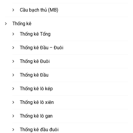
Cầu bạch thủ (MB)
Thống kê
Thống kê Tổng
Thống kê Đầu – Đuôi
Thống kê Đuôi
Thống kê Đầu
Thống kê lô kép
Thống kê lô xiên
Thống kê lô gan
Thống kê đầu đuôi