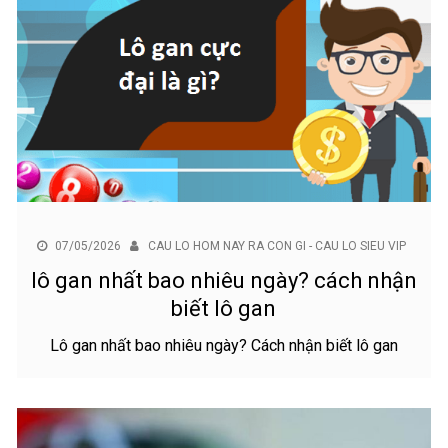
07/05/2026
CAU LO HOM NAY RA CON GI - CAU LO SIEU VIP
lô gan nhất bao nhiêu ngày? cách nhận
biết lô gan
Lô gan nhất bao nhiêu ngày? Cách nhận biết lô gan