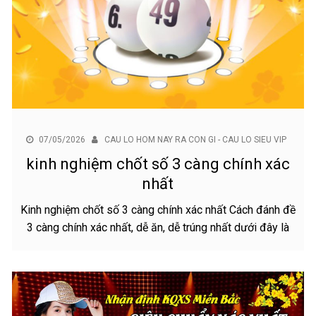
07/05/2026
CAU LO HOM NAY RA CON GI - CAU LO SIEU VIP
kinh nghiệm chốt số 3 càng chính xác
nhất
Kinh nghiệm chốt số 3 càng chính xác nhất Cách đánh đề
3 càng chính xác nhất, dễ ăn, dễ trúng nhất dưới đây là