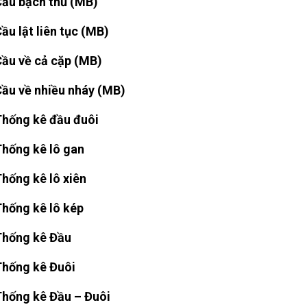
ầu bạch thủ (MB)
ầu lật liên tục (MB)
ầu về cả cặp (MB)
ầu về nhiều nháy (MB)
hống kê đầu đuôi
hống kê lô gan
hống kê lô xiên
hống kê lô kép
Thống kê Đầu
Thống kê Đuôi
hống kê Đầu – Đuôi