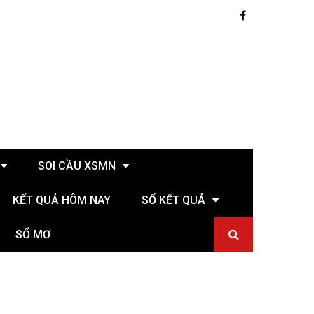
SOI CẦU XSMN
KẾT QUẢ HÔM NAY
SỔ KẾT QUẢ
SỔ MƠ