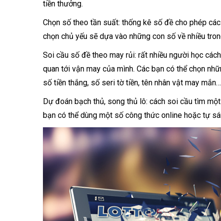
tiền thưởng.
Chọn số theo tần suất: thống kê số đề cho phép các
chọn chủ yếu sẽ dựa vào những con số về nhiều tron
Soi cầu số đề theo may rủi: rất nhiều người học các
quan tới vận may của mình. Các bạn có thể chọn nhữ
số tiền thắng, số seri tờ tiền, tên nhân vật may mắn…
Dự đoán bạch thủ, song thủ lô: cách soi cầu tìm mộ
bạn có thể dùng một số công thức online hoặc tự sá