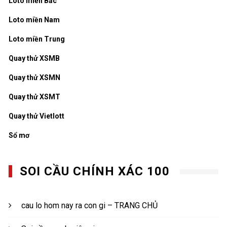
Loto miền Bắc
Loto miền Nam
Loto miền Trung
Quay thử XSMB
Quay thử XSMN
Quay thử XSMT
Quay thử Vietlott
Sổ mơ
SOI CẦU CHÍNH XÁC 100
cau lo hom nay ra con gi – TRANG CHỦ