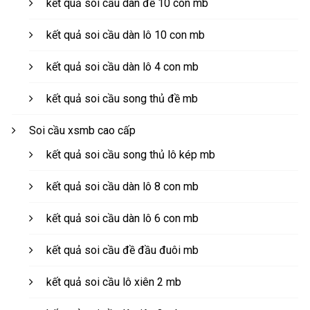
kết quả soi cầu dàn đề 10 con mb
kết quả soi cầu dàn lô 10 con mb
kết quả soi cầu dàn lô 4 con mb
kết quả soi cầu song thủ đề mb
Soi cầu xsmb cao cấp
kết quả soi cầu song thủ lô kép mb
kết quả soi cầu dàn lô 8 con mb
kết quả soi cầu dàn lô 6 con mb
kết quả soi cầu đề đầu đuôi mb
kết quả soi cầu lô xiên 2 mb