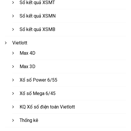
Sổ kết quả XSMT
Sổ kết quả XSMN
Sổ kết quả XSMB
Vietlott
Max 4D
Max 3D
Xổ số Power 6/55
Xổ số Mega 6/45
KQ Xổ số điện toán Vietlott
Thống kê