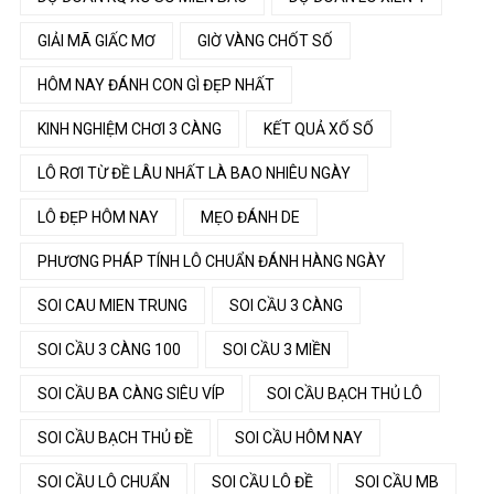
GIẢI MÃ GIẤC MƠ
GIỜ VÀNG CHỐT SỐ
HÔM NAY ĐÁNH CON GÌ ĐẸP NHẤT
KINH NGHIỆM CHƠI 3 CÀNG
KẾT QUẢ XỐ SỐ
LÔ RƠI TỪ ĐỀ LÂU NHẤT LÀ BAO NHIÊU NGÀY
LÔ ĐẸP HÔM NAY
MẸO ĐÁNH DE
PHƯƠNG PHÁP TÍNH LÔ CHUẨN ĐÁNH HÀNG NGÀY
SOI CAU MIEN TRUNG
SOI CẦU 3 CÀNG
SOI CẦU 3 CÀNG 100
SOI CẦU 3 MIỀN
SOI CẦU BA CÀNG SIÊU VÍP
SOI CẦU BẠCH THỦ LÔ
SOI CẦU BẠCH THỦ ĐỀ
SOI CẦU HÔM NAY
SOI CẦU LÔ CHUẨN
SOI CẦU LÔ ĐỀ
SOI CẦU MB