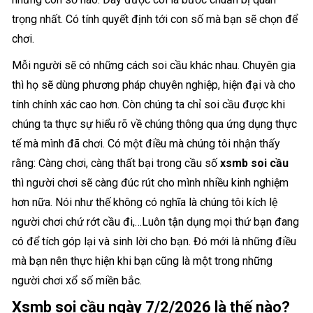
trọng nhất. Có tính quyết định tới con số mà bạn sẽ chọn để
chơi.
Mỗi người sẽ có những cách soi cầu khác nhau. Chuyên gia
thì họ sẽ dùng phương pháp chuyên nghiệp, hiện đại và cho
tính chính xác cao hơn. Còn chúng ta chỉ soi cầu được khi
chúng ta thực sự hiểu rõ về chúng thông qua ứng dụng thực
tế mà mình đã chơi. Có một điều mà chúng tôi nhận thấy
rằng: Càng chơi, càng thất bại trong cầu số
xsmb soi cầu
thì người chơi sẽ càng đúc rút cho mình nhiều kinh nghiệm
hơn nữa. Nói như thế không có nghĩa là chúng tôi kích lệ
người chơi chứ rớt cầu đi,…Luôn tận dụng mọi thứ bạn đang
có để tích góp lại và sinh lời cho bạn. Đó mới là những điều
mà bạn nên thực hiện khi bạn cũng là một trong những
người chơi xổ số miền bắc.
Xsmb soi cầu ngày 7/2/2026 là thế nào?