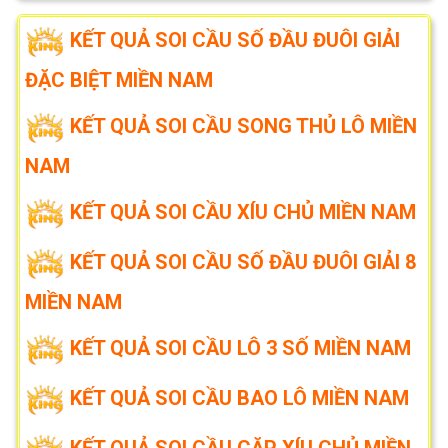
KẾT QUẢ SOI CẦU SỐ ĐẦU ĐUÔI GIẢI
ĐẶC BIỆT MIỀN NAM
KẾT QUẢ SOI CẦU SONG THỦ LÔ MIỀN
NAM
KẾT QUẢ SOI CẦU XÍU CHỦ MIỀN NAM
KẾT QUẢ SOI CẦU SỐ ĐẦU ĐUÔI GIẢI 8
MIỀN NAM
KẾT QUẢ SOI CẦU LÔ 3 SỐ MIỀN NAM
KẾT QUẢ SOI CẦU BAO LÔ MIỀN NAM