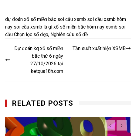
dự đoán xổ số miền bắc
soi cầu xsmb
soi cầu xsmb hôm
nay
soi cầu xsmb là gì
xổ số miền bắc hôm nay
xsmb soi
cầu
Chọn lọc số đẹp
,
Nghiên cứu số đề
Điều
Dự đoán kq xổ số miền
Tần suất xuất hiện XSMB
hướng
bắc thứ 6 ngày
bài
27/10/2026 tại
viết
ketqua18h.com
RELATED POSTS
‹
›