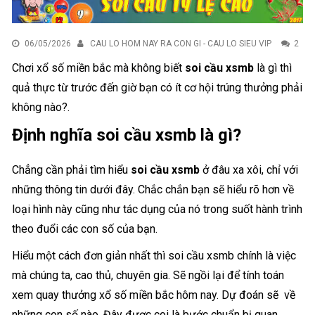
06/05/2026
CAU LO HOM NAY RA CON GI - CAU LO SIEU VIP
2
Chơi xổ số miền bắc mà không biết
soi cầu xsmb
là gì thì
quả thực từ trước đến giờ bạn có ít cơ hội trúng thưởng phải
không nào?.
Định nghĩa soi cầu xsmb là gì?
Chẳng cần phải tìm hiểu
soi cầu xsmb
ở đâu xa xôi, chỉ với
những thông tin dưới đây. Chắc chắn bạn sẽ hiểu rõ hơn về
loại hình này cũng như tác dụng của nó trong suốt hành trình
theo đuổi các con số của bạn.
Hiểu một cách đơn giản nhất thì soi cầu xsmb chính là việc
mà chúng ta, cao thủ, chuyên gia. Sẽ ngồi lại để tính toán
xem quay thưởng xổ số miền bắc hôm nay. Dự đoán sẽ về
những con số nào. Đây được coi là bước chuẩn bị quan