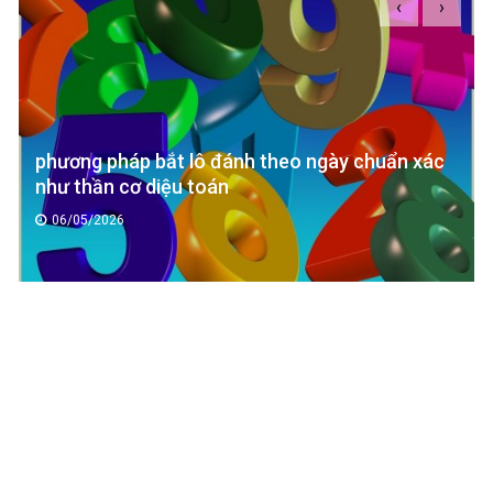
‹
›
phương pháp bắt lô đánh theo ngày chuẩn xác
như thần cơ diệu toán
06/05/2026