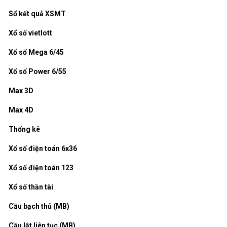
Sổ kết quả XSMT
Xổ số vietlott
Xổ số Mega 6/45
Xổ số Power 6/55
Max 3D
Max 4D
Thống kê
Xổ số điện toán 6x36
Xổ số điện toán 123
Xổ số thần tài
Cầu bạch thủ (MB)
Cầu lật liên tục (MB)