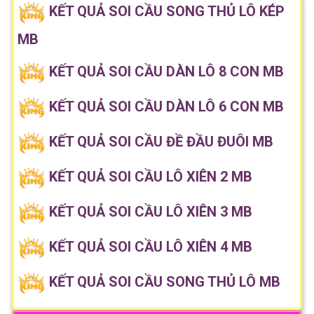
KẾT QUẢ SOI CẦU SONG THỦ LÔ KÉP
MB
KẾT QUẢ SOI CẦU DÀN LÔ 8 CON MB
KẾT QUẢ SOI CẦU DÀN LÔ 6 CON MB
KẾT QUẢ SOI CẦU ĐỀ ĐẦU ĐUÔI MB
KẾT QUẢ SOI CẦU LÔ XIÊN 2 MB
KẾT QUẢ SOI CẦU LÔ XIÊN 3 MB
KẾT QUẢ SOI CẦU LÔ XIÊN 4 MB
KẾT QUẢ SOI CẦU SONG THỦ LÔ MB