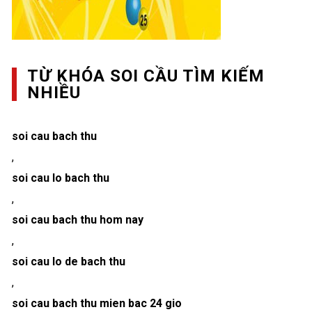
TỪ KHÓA SOI CẦU TÌM KIẾM
NHIỀU
soi cau bach thu
,
soi cau lo bach thu
,
soi cau bach thu hom nay
,
soi cau lo de bach thu
,
soi cau bach thu mien bac 24 gio