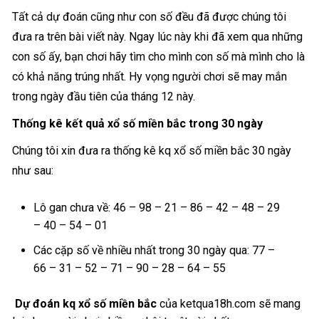
Tất cả dự đoán cũng như con số đều đã được chúng tôi
đưa ra trên bài viết này. Ngay lúc này khi đã xem qua những
con số ấy, bạn chơi hãy tìm cho mình con số mà mình cho là
có khả năng trúng nhất. Hy vọng người chơi sẽ may mắn
trong ngày đầu tiên của tháng 12 này.
Thống kê kết quả xổ số miền bắc trong 30 ngày
Chúng tôi xin đưa ra thống kê kq xổ số miền bắc 30 ngày
như sau:
Lô gan chưa về: 46 – 98 – 21 – 86 – 42 – 48 – 29
– 40 – 54 – 01
Các cặp số về nhiều nhất trong 30 ngày qua: 77 –
66 – 31 – 52 – 71 – 90 – 28 – 64 – 55
Dự đoán kq xổ số miền bắc
của ketqua18h.com sẽ mang