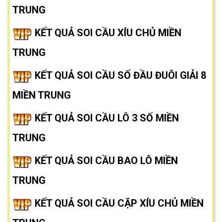
TRUNG
KẾT QUẢ SOI CẦU XÍU CHỦ MIỀN
TRUNG
KẾT QUẢ SOI CẦU SỐ ĐẦU ĐUÔI GIẢI 8
MIỀN TRUNG
KẾT QUẢ SOI CẦU LÔ 3 SỐ MIỀN
TRUNG
KẾT QUẢ SOI CẦU BAO LÔ MIỀN
TRUNG
KẾT QUẢ SOI CẦU CẶP XÍU CHỦ MIỀN