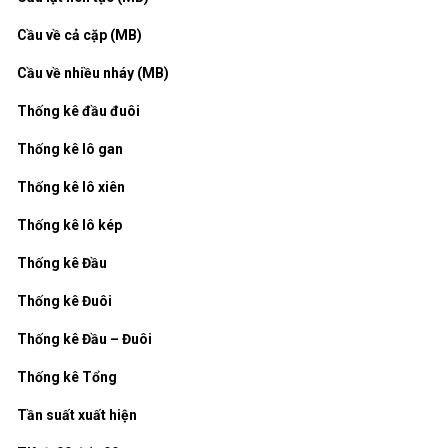
Cầu về cả cặp (MB)
Cầu về nhiều nháy (MB)
Thống kê đầu đuôi
Thống kê lô gan
Thống kê lô xiên
Thống kê lô kép
Thống kê Đầu
Thống kê Đuôi
Thống kê Đầu – Đuôi
Thống kê Tổng
Tần suất xuất hiện