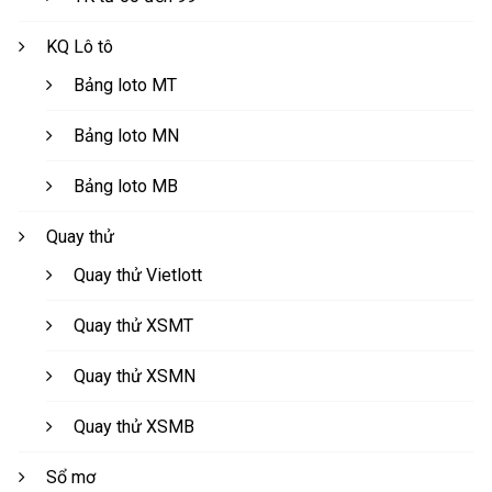
KQ Lô tô
Bảng loto MT
Bảng loto MN
Bảng loto MB
Quay thử
Quay thử Vietlott
Quay thử XSMT
Quay thử XSMN
Quay thử XSMB
Sổ mơ