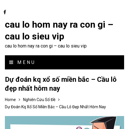
cau lo hom nay ra con gi –
cau lo sieu vip
cau lo hom nay ra con gi – cau lo sieu vip
MENU
Dự đoán kq xổ số miền bắc – Cầu lô
đẹp nhất hôm nay
Home
Nghiên Cứu Số Đề
Dự Đoán Kq Xổ Số Miền Bắc – Cầu Lô Đẹp Nhất Hôm Nay