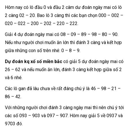
Hôm nay có lô đầu 0 và đầu 2 câm dư đoán ngày mai có lô
2 càng 02 – 20. Bao lô 3 càng thì các bạn chọn 000 – 002 –
020 – 022 – 200 – 202 – 220 – 222.
Giải 4 dự đoán ngày mai có 08 – 09 – 89 – 98 – 80 – 90.
Nếu như người chơi muốn ăn lớn thì đánh 3 càng và kết hợp
giữa những con số trên nhé: 0 – 8 – 9.
Dự đoán kq xổ số miền bắc
có giải 5 dự đoán ngày mai có
26 – 62 và nếu muốn ăn lớn, đánh 3 càng kết hợp giữa số 2
và 6 nhé.
Các lô gan đã lâu chưa về rất đáng chú ý là 46 – 98 – 21 –
86 – 42.
Với những người chơi đánh 3 càng ngày mai thì nên chú ý tới
các số 093 – 903 và 097 – 907. Hôm nay giải 5 về 0937 và
9703 đó.