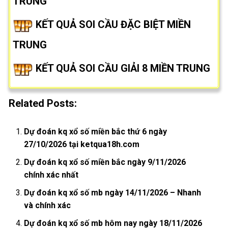
TRUNG
KẾT QUẢ SOI CẦU ĐẶC BIỆT MIỀN
TRUNG
KẾT QUẢ SOI CẦU GIẢI 8 MIỀN TRUNG
Related Posts:
Dự đoán kq xổ số miền bắc thứ 6 ngày
27/10/2026 tại ketqua18h.com
Dự đoán kq xổ số miền bắc ngày 9/11/2026
chính xác nhất
Dự đoán kq xổ số mb ngày 14/11/2026 – Nhanh
và chính xác
Dự đoán kq xổ số mb hôm nay ngày 18/11/2026