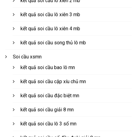
kết quả soi cầu lô xiên 2 mb
kết quả soi cầu lô xiên 3 mb
kết quả soi cầu lô xiên 4 mb
kết quả soi cầu song thủ lô mb
Soi cầu xsmn
kết quả soi cầu bao lô mn
kết quả soi cầu cặp xíu chủ mn
kết quả soi cầu đặc biệt mn
kết quả soi cầu giải 8 mn
kết quả soi cầu lô 3 số mn