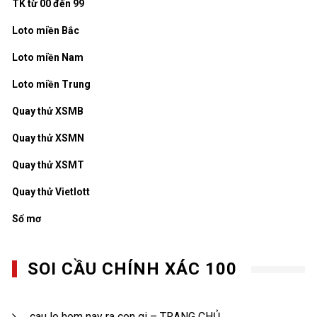
TK từ 00 đến 99
Loto miền Bắc
Loto miền Nam
Loto miền Trung
Quay thử XSMB
Quay thử XSMN
Quay thử XSMT
Quay thử Vietlott
Sổ mơ
SOI CẦU CHÍNH XÁC 100
cau lo hom nay ra con gi – TRANG CHỦ