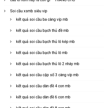
Soi cầu xsmb siêu vip
kết quả soi cầu ba càng víp mb
kết quả soi cầu bạch thủ đề mb
kết quả soi cầu bạch thủ lô kép mb
kết quả soi cầu bạch thủ lô mb
kết quả soi cầu bạch thủ lô 2 nháy mb
kết quả soi cầu cặp số 3 càng víp mb
kết quả soi cầu dàn đề 4 con mb
kết quả soi cầu dàn đề 6 con mb