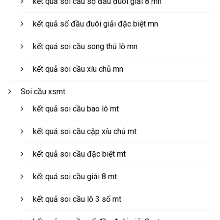
kết quả soi cầu số đầu đuôi giải 8 mn
kết quả số đầu đuôi giải đặc biệt mn
kết quả soi cầu song thủ lô mn
kết quả soi cầu xíu chủ mn
Soi cầu xsmt
kết quả soi cầu bao lô mt
kết quả soi cầu cặp xíu chủ mt
kết quả soi cầu đặc biệt mt
kết quả soi cầu giải 8 mt
kết quả soi cầu lô 3 số mt